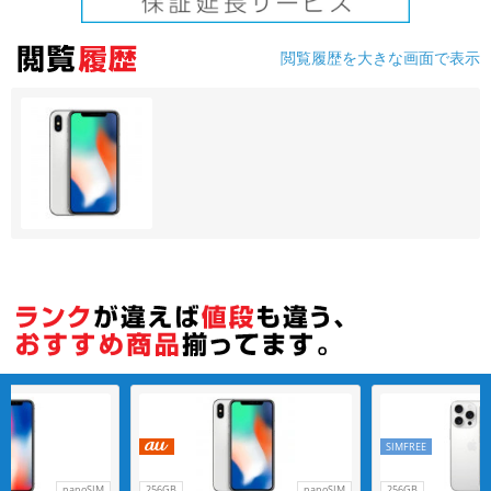
各項目のチェックボックスは「or検索」となります。
閲覧履歴を大きな画面で表示
ただし機能別のみ「and検索」となります。
SIMFREE
nanoSIM
256GB
nanoSIM
256GB