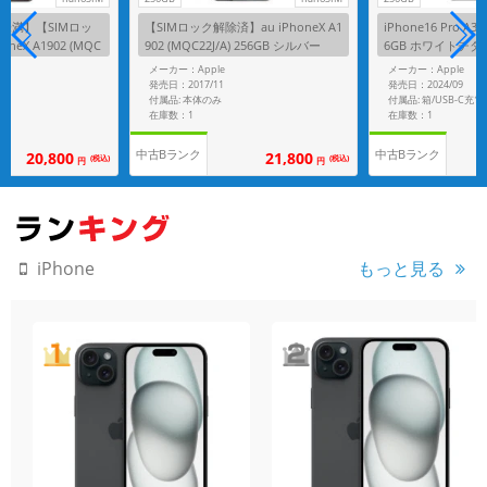
未満】【SIMロッ
【SIMロック解除済】au iPhoneX A1
iPhone16 Pro A329
neX A1902 (MQC
902 (MQC22J/A) 256GB シルバー
6GB ホワイトチタ
 スペースグレイ
Mフリー】
メーカー：Apple
メーカー：Apple
発売日：2017/11
発売日：2024/09
付属品: 本体のみ
在庫数：1
在庫数：1
中古Bランク
中古Bランク
20,800
21,800
(税込)
(税込)
円
円
もっと見る
iPhone