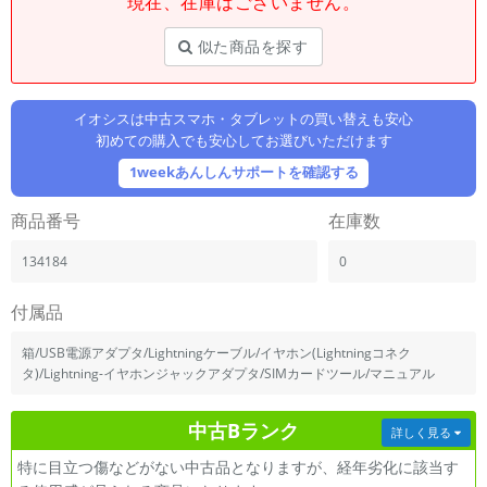
現在、在庫はございません。
「iPhone」「Xperia」「Galaxy」など
メーカー
似た商品を探す
製造、販売メーカーの絞り込み
「Apple」「SONY」「SHARP」など
イオシスは中古スマホ・タブレットの買い替えも安心
機能・特徴
初めての購入でも安心してお選びいただけます
商品の搭載機能による絞り込み
「5G対応」「防水」「ワンセグ」など
1weekあんしんサポートを確認する
ドライブ
商品番号
在庫数
ドライブの絞り込み
134184
0
ランク
商品状態の絞り込み
「新品」「未使用」「中古」など
付属品
CPU
箱/USB電源アダプタ/Lightningケーブル/イヤホン(Lightningコネク
CPUの絞り込み
タ)/Lightning-イヤホンジャックアダプタ/SIMカードツール/マニュアル
OS
中古Bランク
詳しく見る
OSの絞り込み
特に目立つ傷などがない中古品となりますが、経年劣化に該当す
メモリ