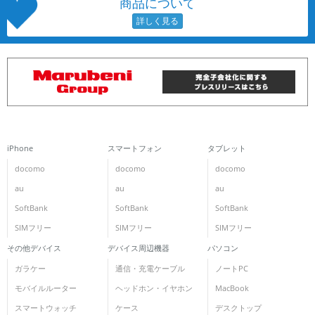
商品について
iPhone
スマートフォン
タブレット
docomo
docomo
docomo
au
au
au
SoftBank
SoftBank
SoftBank
SIMフリー
SIMフリー
SIMフリー
その他デバイス
デバイス周辺機器
パソコン
ガラケー
通信・充電ケーブル
ノートPC
モバイルルーター
ヘッドホン・イヤホン
MacBook
スマートウォッチ
ケース
デスクトップ