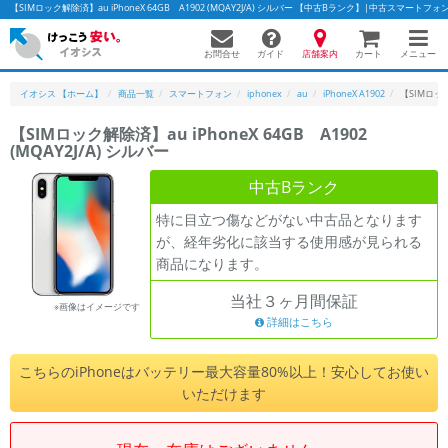
【SIMロック解除済】au iPhoneX 64GB A1902 (MQAY2J/A) シルバー 【中古Bランク】|中古スマート
お問合せ
店舗案内
メニュー
ガイド
カート
イオシス 【ホーム】
商品一覧
スマートフォン
iphonex
au
iPhoneX A1902
【SIMロック解
【SIMロック解除済】au iPhoneX 64GB A1902
(MQAY2J/A) シルバー
かんたんパソコン検索に切り替える
中古Bランク
特に目立つ傷などがない中古品となります
フリーワード
が、経年劣化に該当する使用感が見られる
商品になります。
除外ワード
当社３ヶ月間保証
人気の検索ワード：
Let's note
EliteBook
MacBook
※画像はイメージです
詳細はこちら
カテゴリー
商品ジャンルの絞り込み
こちらのiPhoneはバッテリー最大容量80%以上！安心してお使い
「スマートフォン」「タブレット」など
いただけます
シリーズ
商品シリーズ名・ブランド名の絞り込み。