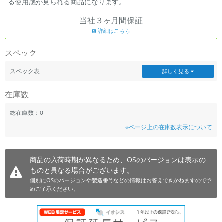
る使用感が見られる商品になります。
~
当社３ヶ月間保証
詳細はこちら
容量
スペック
~
スペック表
詳しく見る
モニタサイズ
在庫数
~
総在庫数：0
価格
※ページ上の在庫数表示について
円 ～
円
商品の入荷時期が異なるため、OSのバージョンは表示の
ものと異なる場合がございます。
発売日
個別にOSのバージョンや製造番号などの情報はお答えできかねますので予
めご了承ください。
月 から
年
月 まで
年