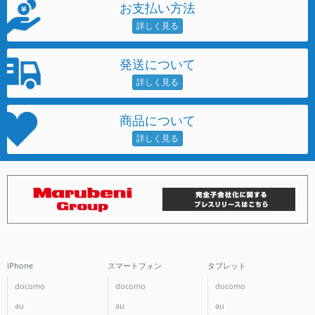
お支払い方法
発送について
商品について
iPhone
スマートフォン
タブレット
docomo
docomo
docomo
au
au
au