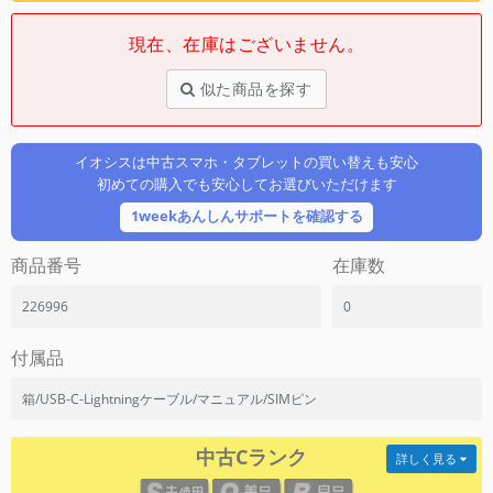
「iPhone」「Xperia」「Galaxy」など
現在、在庫はございません。
メーカー
製造、販売メーカーの絞り込み
「Apple」「SONY」「SHARP」など
似た商品を探す
機能・特徴
商品の搭載機能による絞り込み
イオシスは中古スマホ・タブレットの買い替えも安心
「5G対応」「防水」「ワンセグ」など
初めての購入でも安心してお選びいただけます
ドライブ
1weekあんしんサポートを確認する
ドライブの絞り込み
商品番号
在庫数
ランク
商品状態の絞り込み
226996
0
「新品」「未使用」「中古」など
CPU
付属品
CPUの絞り込み
箱/USB-C-Lightningケーブル/マニュアル/SIMピン
OS
OSの絞り込み
中古Cランク
詳しく見る
メモリ