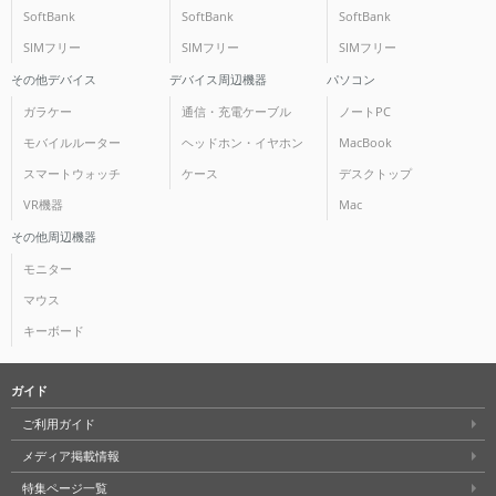
SoftBank
SoftBank
SoftBank
SIMフリー
SIMフリー
SIMフリー
その他デバイス
デバイス周辺機器
パソコン
ガラケー
通信・充電ケーブル
ノートPC
モバイルルーター
ヘッドホン・イヤホン
MacBook
スマートウォッチ
ケース
デスクトップ
VR機器
Mac
その他周辺機器
モニター
マウス
キーボード
ガイド
ご利用ガイド
メディア掲載情報
特集ページ一覧