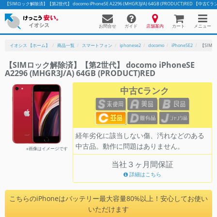
【SIMロック解除済】【第2世代】 docomo iPhoneSE A2296 (MHGR3J/A) 64GB (PRODUCT)RE
お問合せ
店舗案内
メニュー
ガイド
カート
イオシス 【ホーム】
商品一覧
スマートフォン
iphonese2
docomo
iPhoneSE2
【SIMロッ
【SIMロック解除済】【第2世代】 docomo iPhoneSE
A2296 (MHGR3J/A) 64GB (PRODUCT)RED
かんたんパソコン検索に切り替える
中古Cランク
フリーワード
除外ワード
経年劣化に該当しない傷、汚れなどのある
中古品。動作に問題はありません。
人気の検索ワード：
Let's note
EliteBook
MacBook
※画像はイメージです
当社３ヶ月間保証
カテゴリー
詳細はこちら
商品ジャンルの絞り込み
「スマートフォン」「タブレット」など
こちらのiPhoneはバッテリー最大容量80%以上！安心してお使い
シリーズ
いただけます
商品シリーズ名・ブランド名の絞り込み。