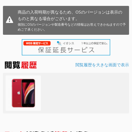
各項目のチェックボックスは「or検索」となります。
商品の入荷時期が異なるため、OSのバージョンは表示の
ただし機能別のみ「and検索」となります。
ものと異なる場合がございます。
個別にOSのバージョンや製造番号などの情報はお答えできかねますので予
めご了承ください。
閲覧履歴を大きな画面で表示