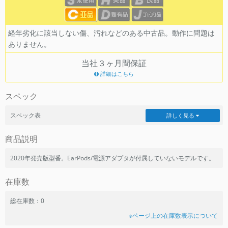
~
経年劣化に該当しない傷、汚れなどのある中古品。動作に問題は
容量
ありません。
~
当社３ヶ月間保証
詳細はこちら
モニタサイズ
スペック
~
スペック表
詳しく見る
価格
商品説明
円 ～
円
2020年発売版型番。EarPods/電源アダプタが付属していないモデルです。
在庫数
発売日
月 から
年
総在庫数：0
※ページ上の在庫数表示について
月 まで
年