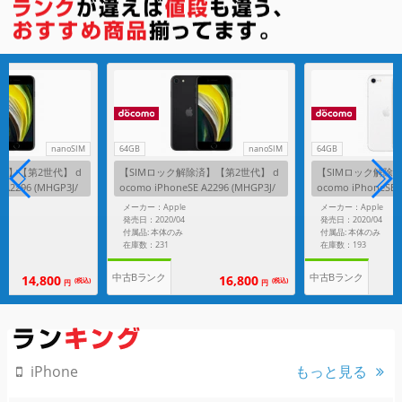
nanoSIM
64GB
nanoSIM
64GB
済】【第2世代】 d
【SIMロック解除済】【第2世代】 d
【SIMロック解除済
 A2296 (MHGP3J/
ocomo iPhoneSE A2296 (MHGP3J/
ocomo iPhoneSE 
A) 64GB ブラック
A) 64GB ホワイト
メーカー：Apple
メーカー：Apple
発売日：2020/04
発売日：2020/04
付属品: 本体のみ
付属品: 本体のみ
在庫数：231
在庫数：193
中古Bランク
中古Bランク
14,800
16,800
(税込)
(税込)
円
円
もっと見る
iPhone