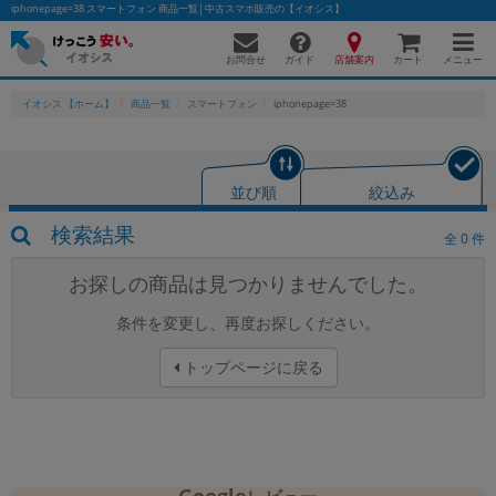
iphonepage=38 スマートフォン 商品一覧│中古スマホ販売の【イオシス】
お問合せ
店舗案内
メニュー
ガイド
カート
イオシス 【ホーム】
商品一覧
スマートフォン
iphonepage=38
かんたんパソコン検索に切り替える
並び順
絞込み
検索結果
全
0
件
フリーワード
お探しの商品は見つかりませんでした。
除外ワード
条件を変更し、再度お探しください。
人気の検索ワード：
Let's note
EliteBook
MacBook
トップページに戻る
カテゴリー
商品ジャンルの絞り込み
「スマートフォン」「タブレット」など
シリーズ
商品シリーズ名・ブランド名の絞り込み。