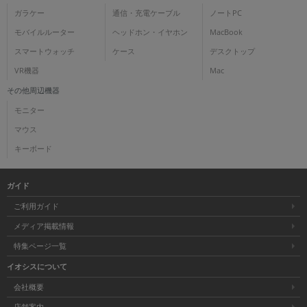
ガラケー
通信・充電ケーブル
ノートPC
各項目のチェックボックスは「or検索」となります。
モバイルルーター
ヘッドホン・イヤホン
MacBook
ただし機能別のみ「and検索」となります。
スマートウォッチ
ケース
デスクトップ
VR機器
Mac
その他周辺機器
モニター
マウス
キーボード
ガイド
ご利用ガイド
メディア掲載情報
特集ページ一覧
イオシスについて
会社概要
店舗案内