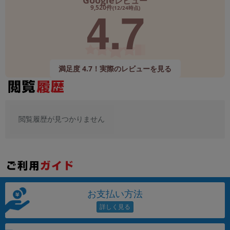
Google
レビュー
「iPhone」「Xperia」「Galaxy」など
4.7
9,520件
(12/24時点)
メーカー
製造、販売メーカーの絞り込み
「Apple」「SONY」「SHARP」など
機能・特徴
満足度 4.7！実際のレビューを見る
商品の搭載機能による絞り込み
「5G対応」「防水」「ワンセグ」など
ドライブ
ドライブの絞り込み
閲覧履歴が見つかりません
ランク
商品状態の絞り込み
「新品」「未使用」「中古」など
CPU
CPUの絞り込み
お支払い方法
OS
OSの絞り込み
メモリ