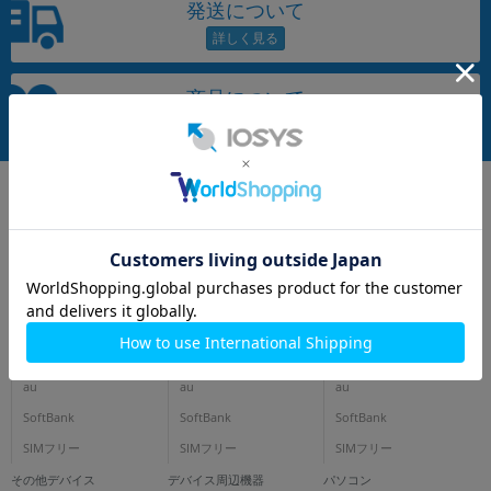
発送について
~
容量
商品について
~
モニタサイズ
~
価格
円 ～
円
iPhone
スマートフォン
タブレット
docomo
docomo
docomo
au
au
au
発売日
SoftBank
SoftBank
SoftBank
月 から
年
SIMフリー
SIMフリー
SIMフリー
月 まで
年
その他デバイス
デバイス周辺機器
パソコン