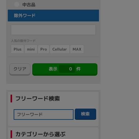
中古品
商品シリーズ名・ブランド名の絞り込み。
除外ワード
Let's note
dynabook
Thinkpad
LAVIE
FMV
macbook
Inspiron
aspire
人気の除外ワード
Cellular
Plus
mini
MAX
Pro
機能・特徴
商品の搭載機能による絞り込み
クリア
表示
0
件
Webカメラ内蔵
フリーワード検索
検索
ランク
商品状態の絞り込み
新品/未使用
Aランク
Bラ
未使用
中古
新品
カテゴリーから選ぶ