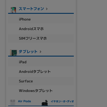
アウトレット
iPhone
OS
Androidスマホ
OSの絞り込み
SIMフリースマホ
Chr
Win 11
Win 10
MacOS
Win 7
Win 8
容量
iPad
~
Androidタブレット
価格
Surface
円 ～
円
Windowsタブレット