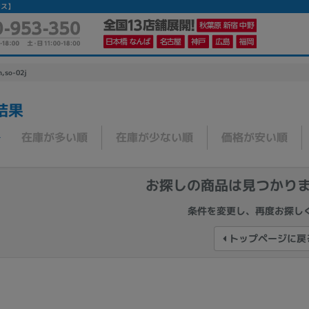
シス】
h,so-02j
結果
かんたんパソコン検索に切り替える
在庫が多い順
在庫が少ない順
価格が安い順
カテゴリー
お探しの商品は見つかり
商品ジャンルの絞り込み
条件を変更し、再度お探し
ノートPC
デスクPC
モニター
トップページに戻
メーカー