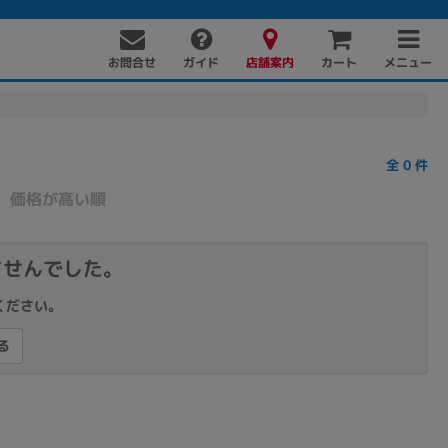
お問合せ
店舗案内
メニュー
ガイド
カート
全
0
件
価格が高い順
ませんでした。
ください。
PC周辺機器
PCパーツ
ソフト
る