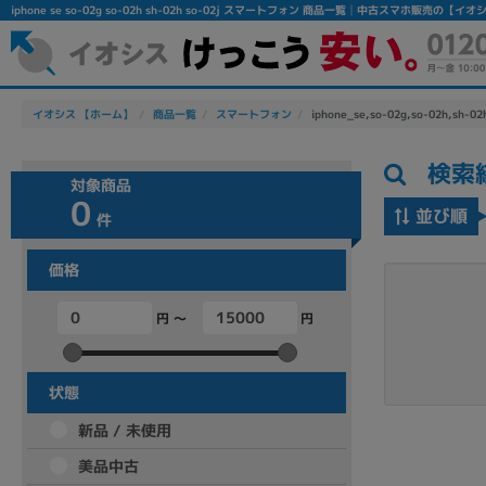
iphone se so-02g so-02h sh-02h so-02j スマートフォン 商品一覧│中古スマホ販売の【イオ
イオシス 【ホーム】
商品一覧
スマートフォン
iphone_se,so-02g,so-02h,sh-02
検索
対象商品
0
並び順
件
価格
フリーワード
円 ～
円
除外ワード
人気の検索ワード：
Let's note
EliteBook
MacBook
状態
新品 / 未使用
美品中古
シリーズ