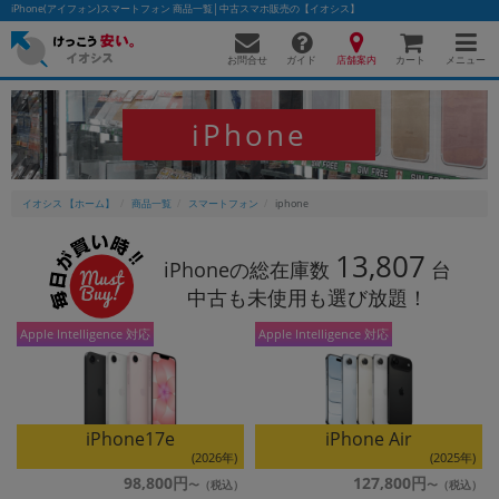
iPhone(アイフォン)スマートフォン 商品一覧│中古スマホ販売の【イオシス】
お問合せ
店舗案内
メニュー
ガイド
カート
iPhone
かんたんパソコン検索に切り替える
イオシス 【ホーム】
商品一覧
スマートフォン
iphone
フリーワード
13,807
iPhoneの総在庫数
台
中古も未使用も選び放題！
除外ワード
Apple Intelligence 対応
Apple Intelligence 対応
人気の検索ワード：
Let's note
EliteBook
MacBook
カテゴリー
商品ジャンルの絞り込み
「スマートフォン」「タブレット」など
iPhone17e
iPhone Air
(2026年)
(2025年)
シリーズ
98,800円
127,800円
商品シリーズ名・ブランド名の絞り込み。