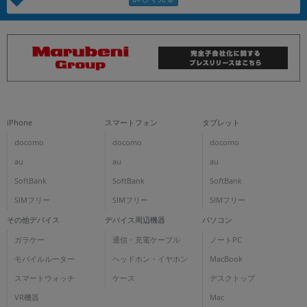
iPhone
スマートフォン
タブレット
docomo
docomo
docomo
au
au
au
SoftBank
SoftBank
SoftBank
SIMフリー
SIMフリー
SIMフリー
その他デバイス
デバイス周辺機器
パソコン
ガラケー
通信・充電ケーブル
ノートPC
モバイルルーター
ヘッドホン・イヤホン
MacBook
スマートウォッチ
ケース
デスクトップ
VR機器
Mac