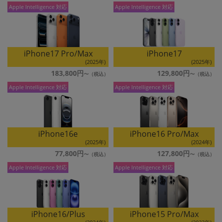
「iPhone」「Xperia」「Galaxy」など
Apple Intelligence 対応
Apple Intelligence 対応
メーカー
製造、販売メーカーの絞り込み
「Apple」「SONY」「SHARP」など
iPhone17 Pro/Max
iPhone17
機能・特徴
(2025年)
(2025年)
商品の搭載機能による絞り込み
183,800円
129,800円
「5G対応」「防水」「ワンセグ」など
Apple Intelligence 対応
Apple Intelligence 対応
ドライブ
ドライブの絞り込み
ランク
iPhone16e
iPhone16 Pro/Max
商品状態の絞り込み
「新品」「未使用」「中古」など
(2025年)
(2024年)
77,800円
127,800円
CPU
Apple Intelligence 対応
Apple Intelligence 対応
CPUの絞り込み
OS
OSの絞り込み
iPhone16/Plus
iPhone15 Pro/Max
メモリ