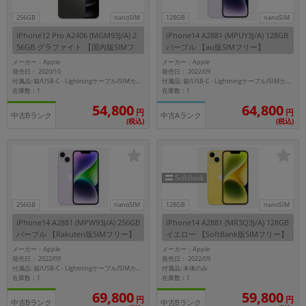
256GB
nanoSIM
128GB
nanoSIM
iPhone12 Pro A2406 (MGM93J/A) 2
iPhone14 A2881 (MPUY3J/A) 128GB
56GB グラファイト 【国内版SIMフ
パープル 【au版SIMフリー】
リー】
メーカー：Apple
メーカー：Apple
発売日： 2020/10
発売日： 2022/09
付属品: 箱/USB-C - Lightningケーブル/SIMカードツール/マニュアル
付属品: 箱/USB-C - Lightningケーブル/SIMカードツール/マニュアル
在庫数：1
在庫数：1
54,800
64,800
円
円
中古Bランク
中古Aランク
(税込)
(税込)
256GB
nanoSIM
128GB
nanoSIM
iPhone14 A2881 (MPW93J/A) 256GB
iPhone14 A2881 (MR3Q3J/A) 128GB
パープル 【Rakuten版SIMフリー】
イエロー 【SoftBank版SIMフリー】
メーカー：Apple
メーカー：Apple
発売日： 2022/09
発売日： 2022/09
付属品: 本体のみ
付属品: 箱/USB-C - Lightningケーブル/SIMカードツール/マニュアル
在庫数：1
在庫数：1
69,800
59,800
円
円
中古Bランク
中古Bランク