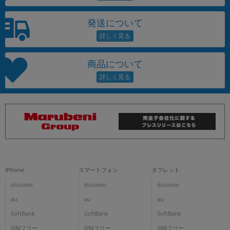
発送について
商品について
iPhone
スマートフォン
タブレット
docomo
docomo
docomo
au
au
au
SoftBank
SoftBank
SoftBank
SIMフリー
SIMフリー
SIMフリー