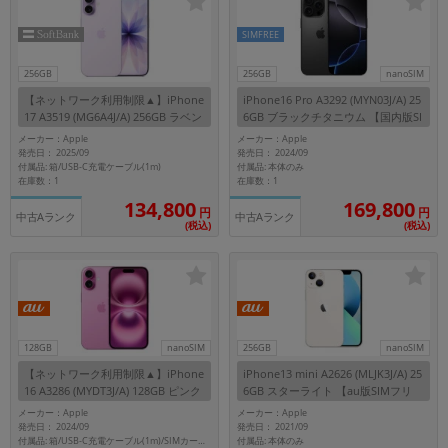
SIMFREE
256GB
256GB
nanoSIM
【ネットワーク利用制限▲】iPhone
iPhone16 Pro A3292 (MYN03J/A) 25
17 A3519 (MG6A4J/A) 256GB ラベン
6GB ブラックチタニウム 【国内版SI
ダー 【SoftBank版SIMフリー】
Mフリー】
メーカー：Apple
メーカー：Apple
発売日： 2025/09
発売日： 2024/09
付属品: 箱/USB-C充電ケーブル(1m)
付属品: 本体のみ
在庫数：1
在庫数：1
134,800
169,800
円
円
中古Aランク
中古Aランク
(税込)
(税込)
128GB
nanoSIM
256GB
nanoSIM
【ネットワーク利用制限▲】iPhone
iPhone13 mini A2626 (MLJK3J/A) 25
16 A3286 (MYDT3J/A) 128GB ピンク
6GB スターライト 【au版SIMフリ
【au版SIMフリー】
ー】
メーカー：Apple
メーカー：Apple
発売日： 2024/09
発売日： 2021/09
付属品: 本体のみ
付属品: 箱/USB-C充電ケーブル(1m)/SIMカードツール