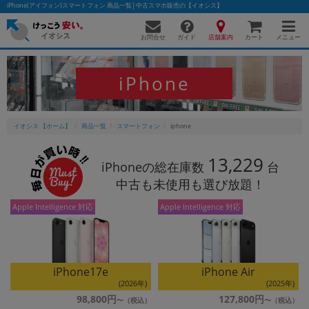
iPhone(アイフォン)スマートフォン 商品一覧│中古スマホ販売の【イオシス】
お問合せ
店舗案内
メニュー
ガイド
カート
iPhone
かんたんパソコン検索に切り替える
イオシス 【ホーム】
商品一覧
スマートフォン
iphone
フリーワード
13,229
iPhoneの総在庫数
台
中古も未使用も選び放題！
除外ワード
Apple Intelligence 対応
Apple Intelligence 対応
人気の検索ワード：
Let's note
EliteBook
MacBook
カテゴリー
商品ジャンルの絞り込み
「スマートフォン」「タブレット」など
iPhone17e
iPhone Air
(2026年)
(2025年)
シリーズ
98,800円
127,800円
商品シリーズ名・ブランド名の絞り込み。