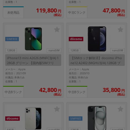
在庫数：1
在庫数：1
119,800
47,800
円
円
中古Cランク
未使用品
(税込)
(税込)
SIMFREE
128GB
nanoSIM
128GB
nanoSIM
iPhone13 mini A2626 (MNFC3J/A) 1
【SIMロック解除済】docomo iPho
28GB グリーン 【国内版SIMフリ
ne12 A2402 (MGHU3J/A) 128GB ブ
ー】
ラック
メーカー：Apple
メーカー：Apple
発売日： 2021/09
発売日： 2020/10
付属品: 本体のみ
付属品: 本体のみ
在庫数：1
在庫数：1
42,800
35,800
円
円
中古Bランク
中古Bランク
(税込)
(税込)
SIMFREE
64GB
nanoSIM
128GB
nanoSIM