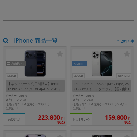
iPhone 商品一覧
全
2017
件
SIMFREE
512GB
256GB
nanoSIM
【ネットワーク利用制限▲】iPhone
iPhone16 Pro A3292 (MYN13J/A) 25
17 Pro A3522 (MG8C4J/A) 512GB デ
6GB ホワイトチタニウム 【国内版SI
ィープブルー 【SoftBank版SIMフリ
Mフリー】
メーカー：Apple
メーカー：Apple
ー】
発売日： 2025/09
発売日： 2024/09
付属品: 箱/USB-C充電ケーブル(1m)
付属品: 箱/USB-C充電ケーブル(1m)/SIMカードツール
在庫数：1
在庫数：1
223,800
159,800
円
円
未使用品
中古Bランク
(税込)
(税込)