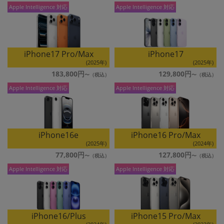
「iPhone」「Xperia」「Galaxy」など
Apple Intelligence 対応
Apple Intelligence 対応
メーカー
製造、販売メーカーの絞り込み
「Apple」「SONY」「SHARP」など
iPhone17 Pro/Max
iPhone17
機能・特徴
(2025年)
(2025年)
商品の搭載機能による絞り込み
183,800円
129,800円
「5G対応」「防水」「ワンセグ」など
Apple Intelligence 対応
Apple Intelligence 対応
ドライブ
ドライブの絞り込み
ランク
iPhone16e
iPhone16 Pro/Max
商品状態の絞り込み
「新品」「未使用」「中古」など
(2025年)
(2024年)
77,800円
127,800円
CPU
Apple Intelligence 対応
Apple Intelligence 対応
CPUの絞り込み
OS
OSの絞り込み
iPhone16/Plus
iPhone15 Pro/Max
メモリ