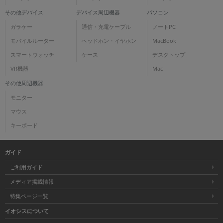
その他デバイス
デバイス周辺機器
パソコン
ガラケー
通信・充電ケーブル
ノートPC
モバイルルーター
ヘッドホン・イヤホン
MacBook
スマートウォッチ
ケース
デスクトップ
VR機器
Mac
その他周辺機器
モニター
マウス
キーボード
ガイド
ご利用ガイド
メディア掲載情報
特集ページ一覧
イオシスについて