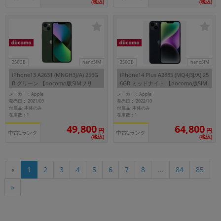
(税込)
(税込)
256GB
nanoSIM
256GB
nanoSIM
iPhone13 A2631 (MNGH3J/A) 256G
iPhone14 Plus A2885 (MQ4J3J/A) 25
B グリーン 【docomo版SIMフリ
6GB ミッドナイト 【docomo版SIM
ー】
フリー】
メーカー：Apple
メーカー：Apple
発売日： 2021/09
発売日： 2022/10
付属品: 本体のみ
付属品: 本体のみ
在庫数：1
在庫数：1
49,800
64,800
円
円
中古Cランク
中古Cランク
(税込)
(税込)
«
1
2
3
4
5
6
7
8
...
84
85
»