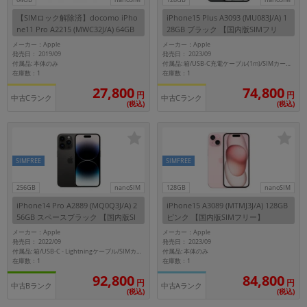
【SIMロック解除済】docomo iPho
iPhone15 Plus A3093 (MU083J/A) 1
ne11 Pro A2215 (MWC32J/A) 64GB
28GB ブラック 【国内版SIMフリ
シルバー
ー】
メーカー：Apple
メーカー：Apple
発売日： 2019/09
発売日： 2023/09
付属品: 本体のみ
付属品: 箱/USB-C充電ケーブル(1m)/SIMカードツール/マニュアル
在庫数：1
在庫数：1
27,800
74,800
円
円
中古Cランク
中古Cランク
(税込)
(税込)
SIMFREE
SIMFREE
256GB
nanoSIM
128GB
nanoSIM
iPhone14 Pro A2889 (MQ0Q3J/A) 2
iPhone15 A3089 (MTMJ3J/A) 128GB
56GB スペースブラック 【国内版SI
ピンク 【国内版SIMフリー】
Mフリー】
メーカー：Apple
メーカー：Apple
発売日： 2022/09
発売日： 2023/09
付属品: 本体のみ
付属品: 箱/USB-C - Lightningケーブル/SIMカードツール/マニュアル
在庫数：1
在庫数：1
92,800
84,800
円
円
中古Bランク
中古Aランク
(税込)
(税込)