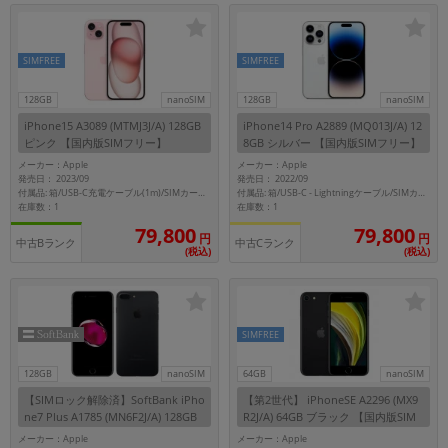
SIMFREE
SIMFREE
128GB
nanoSIM
128GB
nanoSIM
iPhone15 A3089 (MTMJ3J/A) 128GB
iPhone14 Pro A2889 (MQ013J/A) 12
ピンク 【国内版SIMフリー】
8GB シルバー 【国内版SIMフリー】
メーカー：Apple
メーカー：Apple
発売日： 2023/09
発売日： 2022/09
付属品: 箱/USB-C充電ケーブル(1m)/SIMカードツール/マニュアル
付属品: 箱/USB-C - Lightningケーブル/SIMカードツール/マニュアル
在庫数：1
在庫数：1
79,800
79,800
円
円
中古Bランク
中古Cランク
(税込)
(税込)
SIMFREE
128GB
nanoSIM
64GB
nanoSIM
【SIMロック解除済】SoftBank iPho
【第2世代】 iPhoneSE A2296 (MX9
ne7 Plus A1785 (MN6F2J/A) 128GB
R2J/A) 64GB ブラック 【国内版SIM
ブラック
フリー】
メーカー：Apple
メーカー：Apple