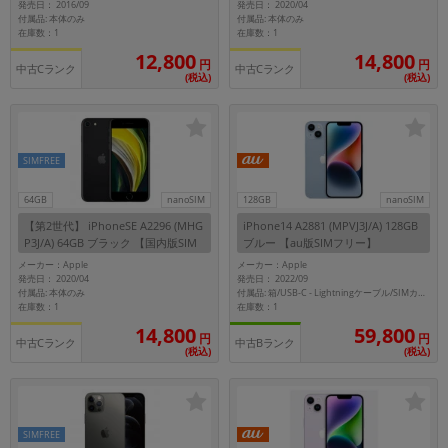
発売日： 2016/09
発売日： 2020/04
付属品: 本体のみ
付属品: 本体のみ
在庫数：1
在庫数：1
12,800
14,800
円
円
中古Cランク
中古Cランク
(税込)
(税込)
SIMFREE
64GB
nanoSIM
128GB
nanoSIM
【第2世代】 iPhoneSE A2296 (MHG
iPhone14 A2881 (MPVJ3J/A) 128GB
P3J/A) 64GB ブラック 【国内版SIM
ブルー 【au版SIMフリー】
フリー】
メーカー：Apple
メーカー：Apple
発売日： 2020/04
発売日： 2022/09
付属品: 本体のみ
付属品: 箱/USB-C - Lightningケーブル/SIMカードツール/マニュアル
在庫数：1
在庫数：1
14,800
59,800
円
円
中古Cランク
中古Bランク
(税込)
(税込)
SIMFREE