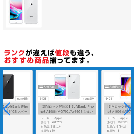
nanoSIM
64GB
nanoSIM
64GB
SoftBank iPho
【SIMロック解除済】SoftBank iPho
【SIMロック解除済】S
82J/A) 64GB スペー
ne8 A1906 (MQ792J/A) 64GB シルバ
ne8 A1906 (MQ7A
ー
ド
メーカー：Apple
メーカー：Apple
発売日：2017/09
発売日：2017/09
付属品: 本体のみ
付属品: 本体のみ
在庫数：10
在庫数：8