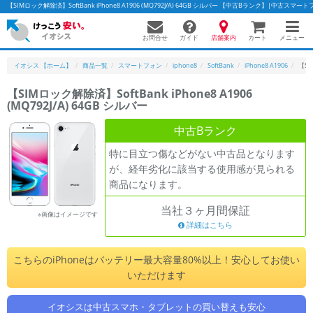
【SIMロック解除済】SoftBank iPhone8 A1906 (MQ792J/A) 64GB シルバー 【中古Bランク】|中古ス
お問合せ
店舗案内
メニュー
ガイド
カート
イオシス 【ホーム】
商品一覧
スマートフォン
iphone8
SoftBank
iPhone8 A1906
【SI
【SIMロック解除済】SoftBank iPhone8 A1906
(MQ792J/A) 64GB シルバー
かんたんパソコン検索に切り替える
中古Bランク
特に目立つ傷などがない中古品となります
フリーワード
が、経年劣化に該当する使用感が見られる
商品になります。
除外ワード
当社３ヶ月間保証
人気の検索ワード：
Let's note
EliteBook
MacBook
※画像はイメージです
詳細はこちら
カテゴリー
商品ジャンルの絞り込み
こちらのiPhoneはバッテリー最大容量80%以上！安心してお使い
「スマートフォン」「タブレット」など
いただけます
シリーズ
商品シリーズ名・ブランド名の絞り込み。
イオシスは中古スマホ・タブレットの買い替えも安心