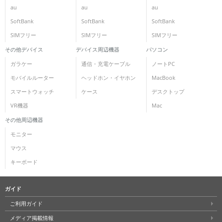
au
au
au
SoftBank
SoftBank
SoftBank
SIMフリー
SIMフリー
SIMフリー
その他デバイス
デバイス周辺機器
パソコン
ガラケー
通信・充電ケーブル
ノートPC
モバイルルーター
ヘッドホン・イヤホン
MacBook
スマートウォッチ
ケース
デスクトップ
VR機器
Mac
その他周辺機器
モニター
マウス
キーボード
ガイド
ご利用ガイド
メディア掲載情報