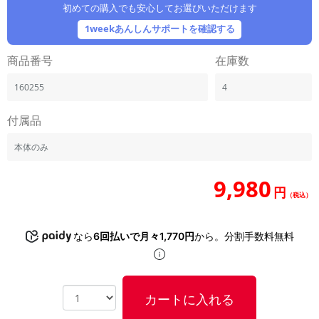
「iPhone」「Xperia」「Galaxy」など
初めての購入でも安心してお選びいただけます
メーカー
1weekあんしんサポートを確認する
製造、販売メーカーの絞り込み
「Apple」「SONY」「SHARP」など
商品番号
在庫数
機能・特徴
160255
4
商品の搭載機能による絞り込み
「5G対応」「防水」「ワンセグ」など
付属品
ドライブ
本体のみ
ドライブの絞り込み
ランク
9,980
円
商品状態の絞り込み
（税込）
「新品」「未使用」「中古」など
CPU
なら
6回払いで月々1,770円
から。分割手数料無料
CPUの絞り込み
OS
OSの絞り込み
カートに入れる
メモリ