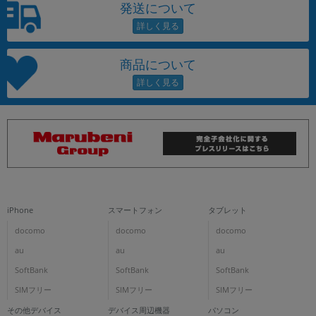
発送について
商品について
iPhone
スマートフォン
タブレット
docomo
docomo
docomo
au
au
au
SoftBank
SoftBank
SoftBank
SIMフリー
SIMフリー
SIMフリー
その他デバイス
デバイス周辺機器
パソコン