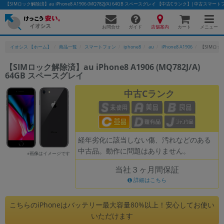
【SIMロック解除済】au iPhone8 A1906 (MQ782J/A) 64GB スペースグレイ 【中古Cランク】|中古ス
お問合せ
店舗案内
メニュー
ガイド
カート
イオシス 【ホーム】
商品一覧
スマートフォン
iphone8
au
iPhone8 A1906
【SIMロック解
【SIMロック解除済】au iPhone8 A1906 (MQ782J/A)
64GB スペースグレイ
かんたんパソコン検索に切り替える
中古Cランク
フリーワード
除外ワード
経年劣化に該当しない傷、汚れなどのある
中古品。動作に問題はありません。
人気の検索ワード：
Let's note
EliteBook
MacBook
※画像はイメージです
当社３ヶ月間保証
カテゴリー
詳細はこちら
商品ジャンルの絞り込み
「スマートフォン」「タブレット」など
こちらのiPhoneはバッテリー最大容量80%以上！安心してお使い
シリーズ
いただけます
商品シリーズ名・ブランド名の絞り込み。