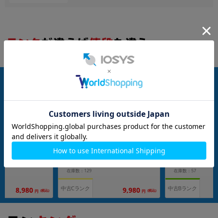
nanoSIM
128GB
nanoSIM
64GB
au iPhone8 A1
【SIMロック解除済】au iPhone8 A1
【SIMロック解除済】a
A) 64GB スペースグレ
906 (MX1E2J/A) 128GB シルバー
906 (MQ782J/A
イ
メーカー：Apple
メーカー：Apple
発売日：2017/09
発売日：2017/09
付属品: 本体のみ
付属品: 本体のみ
在庫数：129
在庫数：57
中古Cランク
中古Bランク
8,980
9,980
(税込)
(税込)
円
円