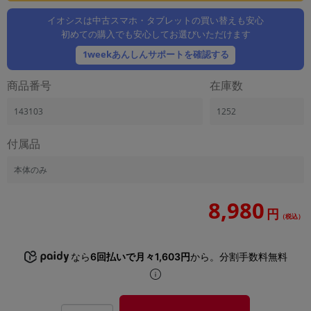
「iPhone」「Xperia」「Galaxy」など
イオシスは中古スマホ・タブレットの買い替えも安心
メーカー
初めての購入でも安心してお選びいただけます
製造、販売メーカーの絞り込み
「Apple」「SONY」「SHARP」など
1weekあんしんサポートを確認する
機能・特徴
商品番号
在庫数
商品の搭載機能による絞り込み
「5G対応」「防水」「ワンセグ」など
143103
1252
ドライブ
付属品
ドライブの絞り込み
本体のみ
ランク
商品状態の絞り込み
「新品」「未使用」「中古」など
8,980
円
（税込）
CPU
CPUの絞り込み
なら
6回払いで月々1,603円
から。分割手数料無料
OS
OSの絞り込み
メモリ