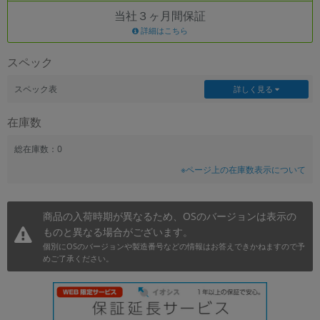
当社３ヶ月間保証
~
詳細はこちら
容量
スペック
~
スペック表
詳しく見る
モニタサイズ
在庫数
~
総在庫数：0
※ページ上の在庫数表示について
価格
円 ～
円
商品の入荷時期が異なるため、OSのバージョンは表示の
ものと異なる場合がございます。
個別にOSのバージョンや製造番号などの情報はお答えできかねますので予
発売日
めご了承ください。
月 から
年
月 まで
年