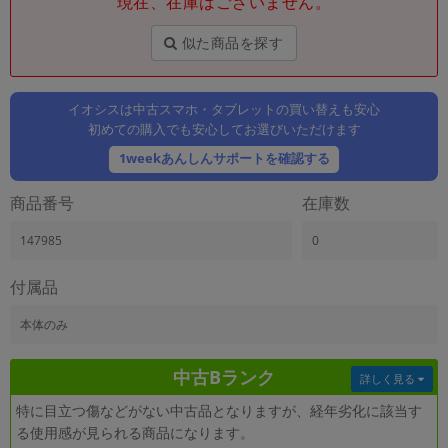
現在、在庫はございません。
「iPhone」「Xperia」「Galaxy」など
メーカー
似た商品を探す
製造、販売メーカーの絞り込み
「Apple」「SONY」「SHARP」など
イオシスは中古スマホ・タブレットの買い替えも安心
機能・特徴
初めての購入でも安心してお選びいただけます
商品の搭載機能による絞り込み
「5G対応」「防水」「ワンセグ」など
1weekあんしんサポートを確認する
ドライブ
商品番号
在庫数
ドライブの絞り込み
147985
0
ランク
商品状態の絞り込み
「新品」「未使用」「中古」など
付属品
CPU
本体のみ
CPUの絞り込み
中古Bランク
OS
詳しく見る
OSの絞り込み
特に目立つ傷などがない中古品となりますが、経年劣化に該当す
る使用感が見られる商品になります。
メモリ