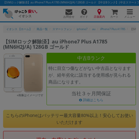
【SIMロック解除済】au iPhone7 Plus A1785 (MN6H2J/A) 128GB ゴールド 【中古Bランク】|中古ス
お問合せ
店舗案内
メニュー
ガイド
カート
イオシス 【ホーム】
商品一覧
スマートフォン
iphone7
au
iPhone7 Plus A1785
【SIMロ
【SIMロック解除済】au iPhone7 Plus A1785
(MN6H2J/A) 128GB ゴールド
かんたんパソコン検索に切り替える
中古Bランク
特に目立つ傷などがない中古品となります
フリーワード
が、経年劣化に該当する使用感が見られる
商品になります。
除外ワード
当社３ヶ月間保証
人気の検索ワード：
Let's note
EliteBook
MacBook
※画像はイメージです
詳細はこちら
カテゴリー
商品ジャンルの絞り込み
こちらのiPhoneはバッテリー最大容量80%以上！安心してお使い
「スマートフォン」「タブレット」など
いただけます
シリーズ
商品シリーズ名・ブランド名の絞り込み。