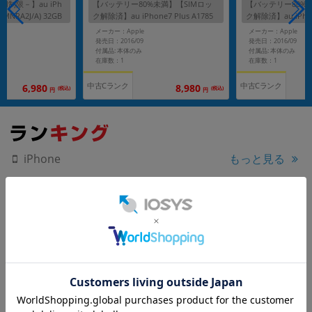
制限－】au iPh
【バッテリー80%未満】【SIMロッ
【バッテリー80%
 (MNRA2J/A) 32GB
ク解除済】au iPhone7 Plus A1785
ク解除済】au iPhone
(MNR92J/A) 32GB ブラック
(MPR22J/A) 128G
メーカー：Apple
メーカー：Apple
発売日：2016/09
発売日：2016/09
付属品: 本体のみ
付属品: 本体のみ
在庫数：1
在庫数：1
中古Cランク
中古Cランク
6,980
8,980
(税込)
(税込)
円
円
もっと見る
iPhone