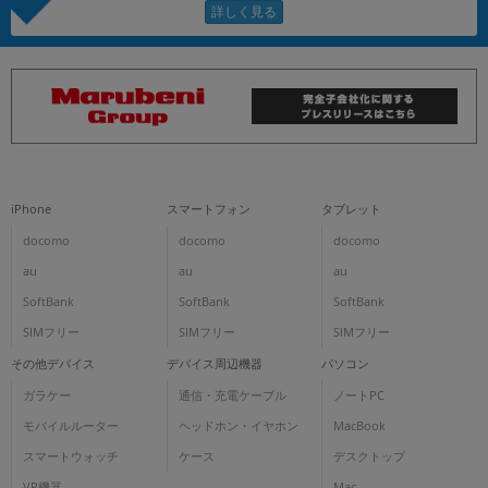
iPhone
スマートフォン
タブレット
docomo
docomo
docomo
au
au
au
SoftBank
SoftBank
SoftBank
SIMフリー
SIMフリー
SIMフリー
その他デバイス
デバイス周辺機器
パソコン
ガラケー
通信・充電ケーブル
ノートPC
モバイルルーター
ヘッドホン・イヤホン
MacBook
スマートウォッチ
ケース
デスクトップ
VR機器
Mac