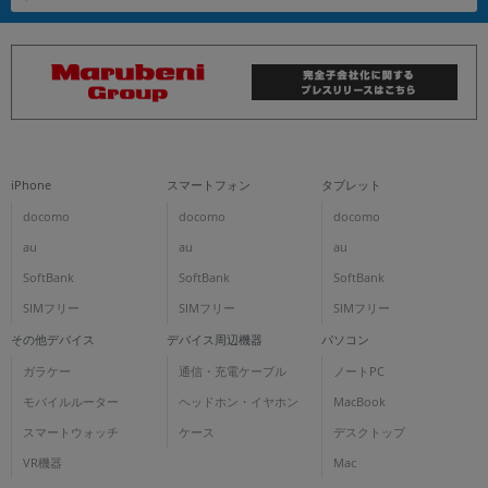
iPhone
スマートフォン
タブレット
docomo
docomo
docomo
au
au
au
SoftBank
SoftBank
SoftBank
SIMフリー
SIMフリー
SIMフリー
その他デバイス
デバイス周辺機器
パソコン
ガラケー
通信・充電ケーブル
ノートPC
モバイルルーター
ヘッドホン・イヤホン
MacBook
スマートウォッチ
ケース
デスクトップ
VR機器
Mac