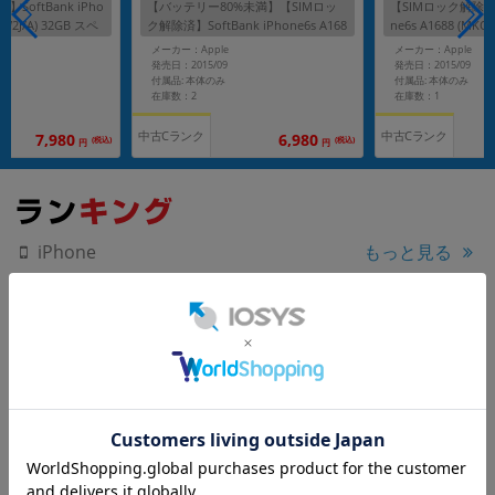
SoftBank iPho
【バッテリー80%未満】【SIMロッ
【SIMロック解除済】S
0W2J/A) 32GB スペ
ク解除済】SoftBank iPhone6s A168
ne6s A1688 (MKQ
8 (MKQR2J/A) 64GB ローズゴールド
スグレイ
メーカー：Apple
メーカー：Apple
発売日：2015/09
発売日：2015/09
付属品: 本体のみ
付属品: 本体のみ
在庫数：2
在庫数：1
中古Cランク
中古Cランク
7,980
6,980
(税込)
(税込)
円
円
もっと見る
iPhone