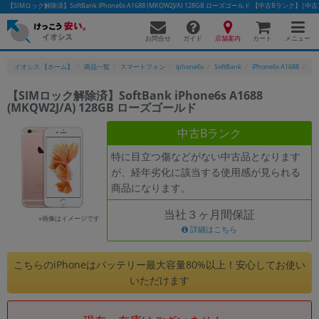
【SIMロック解除済】SoftBank iPhone6s A1688 (MKQW2J/A) 128GB ローズゴールド 【中古Bラン
お問合せ
店舗案内
メニュー
ガイド
カート
イオシス 【ホーム】
商品一覧
スマートフォン
iphone6s
SoftBank
iPhone6s A1688
【S
【SIMロック解除済】SoftBank iPhone6s A1688
(MKQW2J/A) 128GB ローズゴールド
かんたんパソコン検索に切り替える
中古Bランク
特に目立つ傷などがない中古品となります
フリーワード
が、経年劣化に該当する使用感が見られる
商品になります。
除外ワード
当社３ヶ月間保証
人気の検索ワード：
Let's note
EliteBook
MacBook
※画像はイメージです
詳細はこちら
カテゴリー
商品ジャンルの絞り込み
こちらのiPhoneはバッテリー最大容量80%以上！安心してお使い
「スマートフォン」「タブレット」など
いただけます
シリーズ
商品シリーズ名・ブランド名の絞り込み。