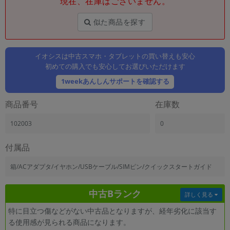
現在、在庫はございません。
「iPhone」「Xperia」「Galaxy」など
メーカー
似た商品を探す
製造、販売メーカーの絞り込み
「Apple」「SONY」「SHARP」など
イオシスは中古スマホ・タブレットの買い替えも安心
機能・特徴
初めての購入でも安心してお選びいただけます
商品の搭載機能による絞り込み
「5G対応」「防水」「ワンセグ」など
1weekあんしんサポートを確認する
ドライブ
商品番号
在庫数
ドライブの絞り込み
102003
0
ランク
商品状態の絞り込み
「新品」「未使用」「中古」など
付属品
CPU
箱/ACアダプタ/イヤホン/USBケーブル/SIMピン/クイックスタートガイド
CPUの絞り込み
中古Bランク
OS
詳しく見る
OSの絞り込み
特に目立つ傷などがない中古品となりますが、経年劣化に該当す
る使用感が見られる商品になります。
メモリ