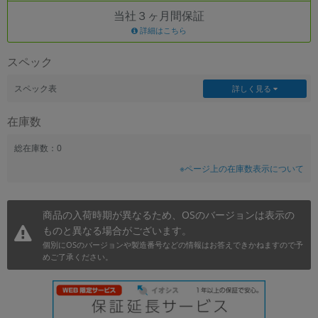
当社３ヶ月間保証
~
詳細はこちら
容量
スペック
~
スペック表
詳しく見る
モニタサイズ
在庫数
~
総在庫数：0
※ページ上の在庫数表示について
価格
円 ～
円
商品の入荷時期が異なるため、OSのバージョンは表示の
ものと異なる場合がございます。
個別にOSのバージョンや製造番号などの情報はお答えできかねますので予
発売日
めご了承ください。
月 から
年
月 まで
年