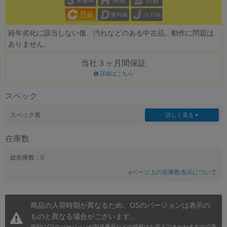
~
経年劣化に該当しない傷、汚れなどのある中古品。動作に問題は
容量
ありません。
~
当社３ヶ月間保証
詳細はこちら
モニタサイズ
スペック
~
スペック表
詳しく見る
価格
在庫数
円 ～
円
総在庫数：0
※ページ上の在庫数表示について
発売日
月 から
年
商品の入荷時期が異なるため、OSのバージョンは表示の
ものと異なる場合がございます。
月 まで
年
個別にOSのバージョンや製造番号などの情報はお答えできかねますので予