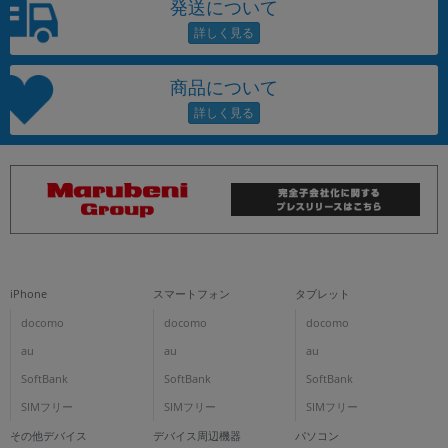
発送について
商品について
iPhone
スマートフォン
タブレット
docomo
docomo
docomo
au
au
au
SoftBank
SoftBank
SoftBank
SIMフリー
SIMフリー
SIMフリー
その他デバイス
デバイス周辺機器
パソコン