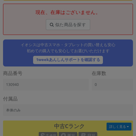
「iPhone」「Xperia」「Galaxy」など
現在、在庫はございません。
メーカー
製造、販売メーカーの絞り込み
「Apple」「SONY」「SHARP」など
似た商品を探す
機能・特徴
商品の搭載機能による絞り込み
イオシスは中古スマホ・タブレットの買い替えも安心
「5G対応」「防水」「ワンセグ」など
初めての購入でも安心してお選びいただけます
ドライブ
1weekあんしんサポートを確認する
ドライブの絞り込み
商品番号
在庫数
ランク
商品状態の絞り込み
130940
0
「新品」「未使用」「中古」など
CPU
付属品
CPUの絞り込み
本体のみ
OS
OSの絞り込み
中古Cランク
詳しく見る
メモリ