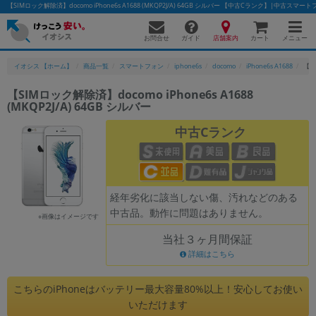
【SIMロック解除済】docomo iPhone6s A1688 (MKQP2J/A) 64GB シルバー 【中古Cランク】|中古ス
お問合せ
店舗案内
メニュー
ガイド
カート
イオシス 【ホーム】
商品一覧
スマートフォン
iphone6s
docomo
iPhone6s A1688
【SI
【SIMロック解除済】docomo iPhone6s A1688
(MKQP2J/A) 64GB シルバー
かんたんパソコン検索に切り替える
中古Cランク
フリーワード
除外ワード
経年劣化に該当しない傷、汚れなどのある
中古品。動作に問題はありません。
人気の検索ワード：
Let's note
EliteBook
MacBook
※画像はイメージです
当社３ヶ月間保証
カテゴリー
詳細はこちら
商品ジャンルの絞り込み
「スマートフォン」「タブレット」など
こちらのiPhoneはバッテリー最大容量80%以上！安心してお使い
シリーズ
いただけます
商品シリーズ名・ブランド名の絞り込み。