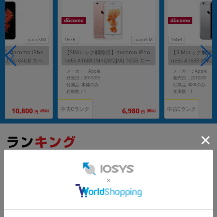
nanoSIM
16GB
nanoSIM
16GB
】docomo iPho
【SIMロック解除済】docomo iPho
【SIMロック解除済】
QN2J/A) 64GB スペ
ne6s A1688 (MKQM2J/A) 16GB ロー
ne6s A1688 (MKQ
ズゴールド
スグレイ
メーカー：Apple
メーカー：Apple
発売日：2015/09
発売日：2015/09
付属品: 本体のみ
付属品: 本体のみ
在庫数：1
在庫数：1
中古Cランク
中古Cランク
10,800
6,980
(税込)
(税込)
円
円
もっと見る
iPhone