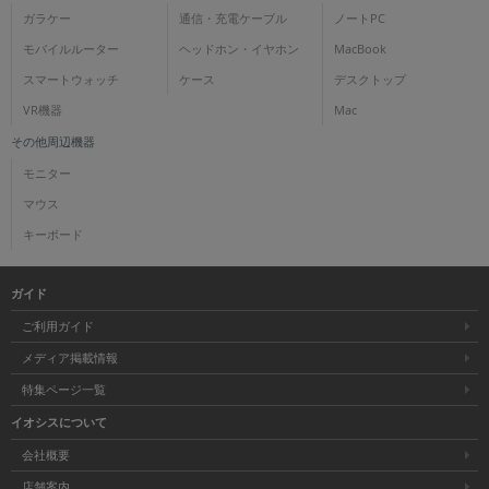
ガラケー
通信・充電ケーブル
ノートPC
モバイルルーター
ヘッドホン・イヤホン
MacBook
スマートウォッチ
ケース
デスクトップ
VR機器
Mac
その他周辺機器
モニター
マウス
キーボード
ガイド
ご利用ガイド
メディア掲載情報
特集ページ一覧
イオシスについて
会社概要
店舗案内