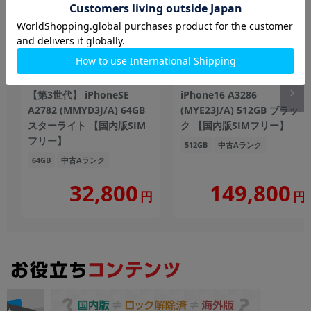
【第3世代】 iPhoneSE
iPhone16 A3286
A2782 (MMYD3J/A) 64GB
(MYE23J/A) 512GB ブラッ
スターライト 【国内版SIM
ク 【国内版SIMフリー】
フリー】
512GB
中古Aランク
64GB
中古Aランク
149,800
32,800
円
円