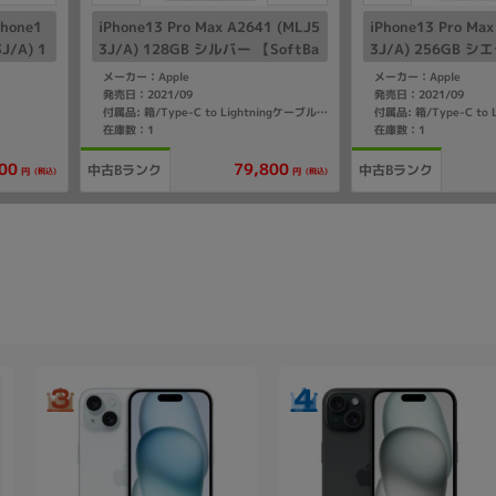
one1
iPhone13 Pro Max A2641 (MLJ5
iPhone13 Pro Ma
J/A) 1
3J/A) 128GB シルバー 【SoftBa
3J/A) 256GB 
nk版SI
nk版SIMフリー】
ftBank版SIMフリ
メーカー：Apple
メーカー：Apple
発売日：2021/09
発売日：2021/09
付属品: 箱/Type-C to Lightningケーブル/SIMカードツール/マニュアル
在庫数：1
在庫数：1
00
79,800
中古Bランク
中古Bランク
(税込)
(税込)
円
円