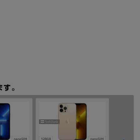
nanoSIM
128GB
nanoSIM