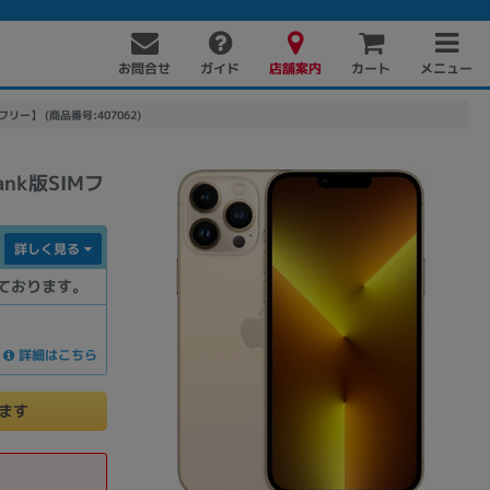
お問合せ
店舗案内
メニュー
ガイド
カート
SIMフリー】 (商品番号:407062)
Bank版SIMフ
詳しく見る
ております。
PC周辺機器
PCパーツ
ソフト
詳細はこちら
けます