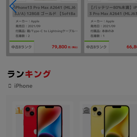
iPhone13 Pro Max A2641 (MLJ6
【バッテリー80%未満】iPh
3J/A) 128GB ゴールド 【SoftBa
3 Pro Max A2641 (MLJ63
nk版SIMフリー】
28GB ゴールド 【SoftBa
メーカー：Apple
メーカー：Apple
Mフリー】
発売日：2021/09
発売日：2021/09
付属品: 本体のみ
付属品: 箱/Type-C to Lightningケーブル/SIMカードツール/マニュアル
在庫数：2
在庫数：1
79,800
66,8
中古Bランク
中古Bランク
(税込)
円
iPhone