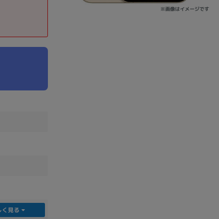
※画像はイメージです
sonic
FUJITSU
Lenovo
DVD-ROM
DVD±RW
Ryzen 7
Ryzen 5
Core i9
しく見る