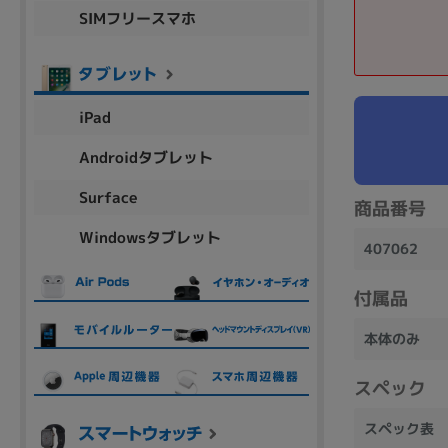
SIMフリースマホ
商品シリーズ名・ブランド名の絞り込み。
Let's note
dynabook
Thinkpad
LAVIE
FMV
macbook
Inspiron
aspire
iPad
Androidタブレット
機能・特徴
Surface
商品番号
商品の搭載機能による絞り込み
Windowsタブレット
Webカメラ内蔵
407062
付属品
本体のみ
ランク
スペック
商品状態の絞り込み
スペック表
新品/未使用
Aランク
Bラ
未使用
中古
新品