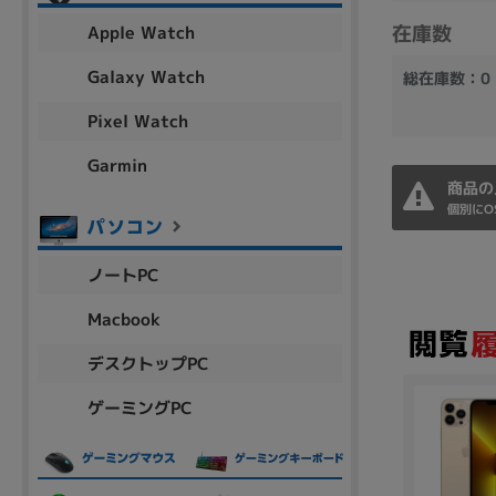
アウトレット
在庫数
Apple Watch
Galaxy Watch
総在庫数：0
Pixel Watch
OS
OSの絞り込み
Garmin
商品の
Chr
Win 11
Win 10
MacOS
Win 7
Win 8
個別にO
容量
ノートPC
~
Macbook
デスクトップPC
価格
ゲーミングPC
円 ～
円