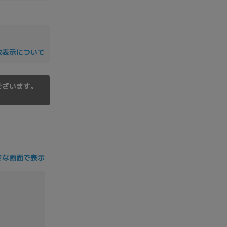
の他
数表示について
ございます。
きな画面で表示
 から
 まで