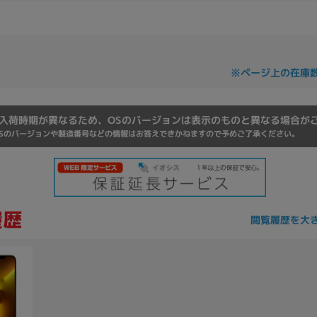
Core i7
Core i5
Core i3
そ
※ページ上の在庫
メモリ
~
入荷時期が異なるため、OSのバージョンは表示のものと異なる場合が
omeOS
その他
Sのバージョンや製造番号などの情報はお答えできかねますので予めご了承ください。
モニタサイズ
~
閲覧履歴を大
発売日
月
年
月
年