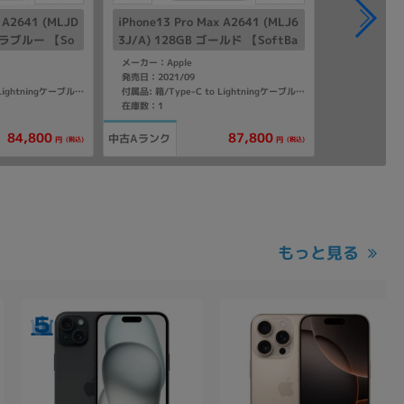
x A2641 (MLJD
iPhone13 Pro Max A2641 (MLJ6
シエラブルー 【So
3J/A) 128GB ゴールド 【SoftBa
ー】
nk版SIMフリー】
メーカー：Apple
発売日：2021/09
付属品: 箱/Type-C to Lightningケーブル/SIMカードツール/マニュアル
付属品: 箱/Type-C to Lightningケーブル/SIMカードツール/マニュアル
在庫数：1
84,800
87,800
中古Aランク
(税込)
(税込)
円
円
もっと見る