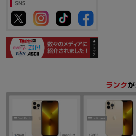
SNS
128GB
nanoSIM
128GB