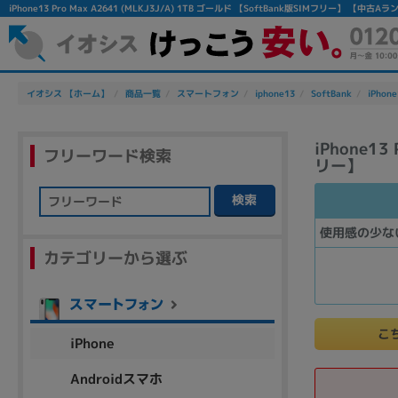
iPhone13 Pro Max A2641 (MLKJ3J/A) 1TB ゴールド 【SoftBank版SIMフリー】
イオシス 【ホーム】
商品一覧
スマートフォン
iphone13
SoftBank
iPhone
iPhone13
フリーワード検索
リー】
検索
フリーワード
使用感の少な
カテゴリーから選ぶ
除外ワード
人気の検索ワード：
Let's note
EliteBook
MacBook
こ
iPhone
Androidスマホ
シリーズ