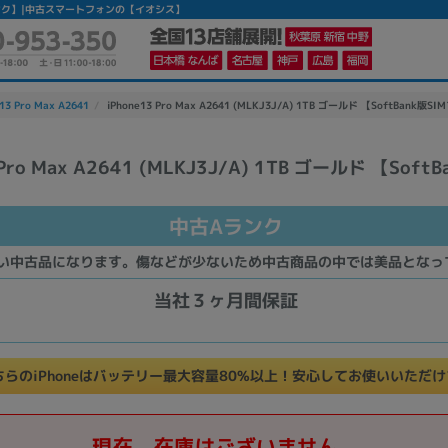
 【中古Aランク】|中古スマートフォンの【イオシス】
13 Pro Max A2641
iPhone13 Pro Max A2641 (MLKJ3J/A) 1TB ゴールド 【SoftBank版
 Pro Max A2641 (MLKJ3J/A) 1TB ゴールド 【Soft
かんたんパソコン検索に切り替える
中古Aランク
カテゴリー
い中古品になります。傷などが少ないため中古商品の中では美品となっ
商品ジャンルの絞り込み
当社３ヶ月間保証
ノートPC
デスクPC
モニター
ちらのiPhoneはバッテリー最大容量80%以上！安心してお使いいただ
メーカー
現在、在庫はございません。