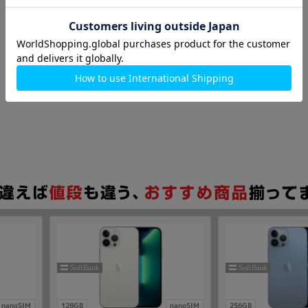
nanoSIM
128GB
nanoSIM
256GB