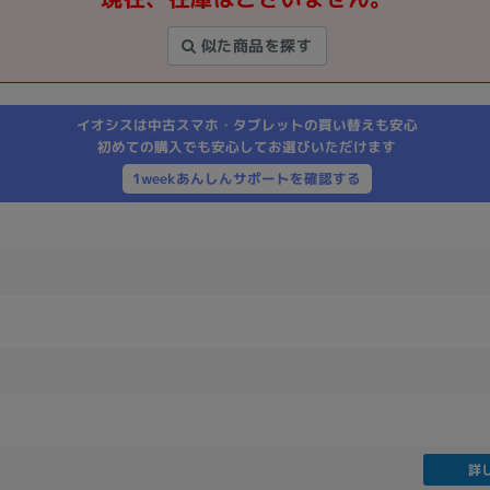
製造、販売メーカーの絞り込み
似た商品を探す
Pana
TOSHIBA
Apple
SONY
VAIO
Asus
HP
イオシスは中古スマホ・タブレットの買い替えも安心
初めての購入でも安心してお選びいただけます
1weekあんしんサポートを確認する
ドライブ
ドライブの絞り込み
DVD-マルチ
BD-ROM
BD−R
DVDスーパーマルチ
その他
CPU
CPUの絞り込み
Apple M1
Apple M2
ンク
Cランク
Ryzen 9
詳