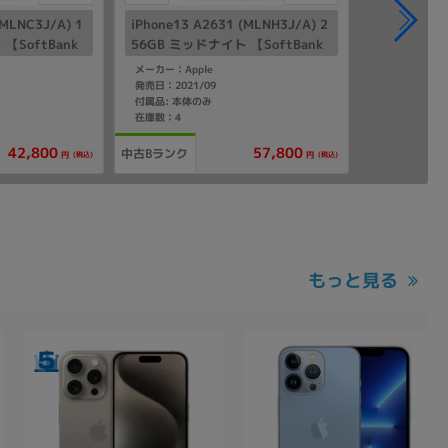
(MLNC3J/A) 1
iPhone13 A2631 (MLNH3J/A) 2
【SoftBank
56GB ミッドナイト 【SoftBank
版SIMフリー】
メーカー：Apple
発売日：2021/09
付属品: 本体のみ
在庫数：4
42,800
57,800
中古Bランク
(税込)
(税込)
円
円
もっと見る