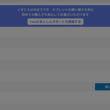
製造、販売メーカーの絞り込み
イオシスは中古スマホ・タブレットの買い替えも安心
Pana
TOSHIBA
Apple
SONY
VAIO
初めての購入でも安心してお選びいただけます
Asus
HP
1weekあんしんサポートを確認する
ドライブ
ドライブの絞り込み
DVD-マルチ
BD-ROM
BD−R
DVDスーパーマルチ
その他
詳
CPU
CPUの絞り込み
Apple M1
Apple M2
ンク
Cランク
Ryzen 9