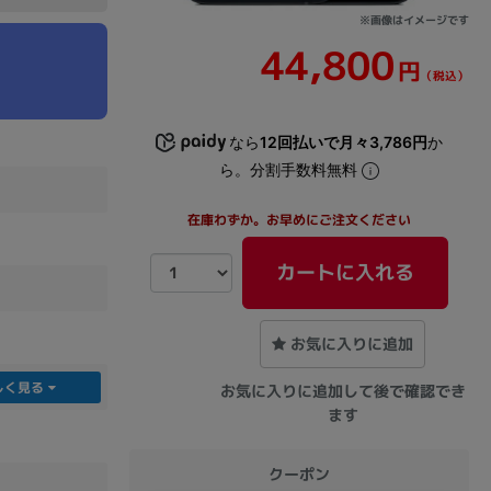
※画像はイメージです
44,800
sonic
FUJITSU
Lenovo
円
（税込）
なら
12回払いで月々3,786円
か
ら。分割手数料無料
在庫わずか。お早めにご注文ください
DVD-ROM
DVD±RW
カートに入れる
お気に入りに追加
しく見る
お気に入りに追加して後で確認でき
ます
Ryzen 7
Ryzen 5
Core i9
クーポン