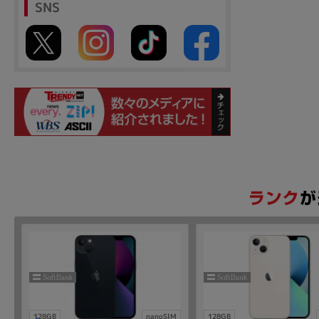
SNS
128GB
nanoSIM
128GB