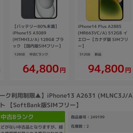
【バッテリー80%未満】
iPhone14 Plus A2885
iPhone15 A3089
(MR663VC/A) 512GB イ
(MTMH3J/A) 128GB ブラ
エロー【カナダ版 SIMフリ
ック 【国内版SIMフリー】
ー】
128GB
中古Cランク
512GB
新品
64,800
94,800
円
円
円
利用制限▲】iPhone13 A2631 (MLNC3J/A)
 【SoftBank版SIMフリー】
中古Bランク
商品番号
：249199
在庫数
：2
などがない中古品となりますが、経