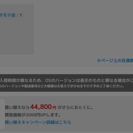
Core i7
Core i5
Core i3
そ
オモテ店
: 1
メモリ
~
omeOS
その他
※ページ上の在庫
モニタサイズ
~
入荷時期が異なるため、OSのバージョンは表示のものと異なる場合が
Sのバージョンや製造番号などの情報はお答えできかねますので予めご了承ください。
発売日
44,800
買い替えなら
がさらにおとくに。
円
月
年
買取価格が2000円UPします。
買い替えキャンペーン詳細はこちら
月
年