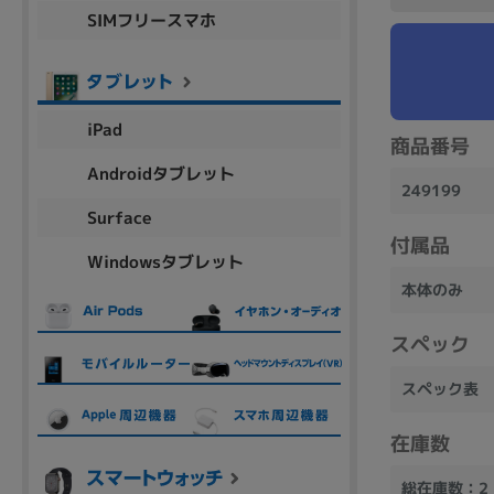
SIMフリースマホ
商品シリーズ名・ブランド名の絞り込み。
Let's note
dynabook
Thinkpad
LAVIE
FMV
macbook
Inspiron
aspire
iPad
商品番号
Androidタブレット
249199
機能・特徴
Surface
商品の搭載機能による絞り込み
付属品
Windowsタブレット
Webカメラ内蔵
本体のみ
スペック
スペック表
ランク
商品状態の絞り込み
在庫数
新品/未使用
Aランク
Bラ
未使用
中古
新品
総在庫数：2