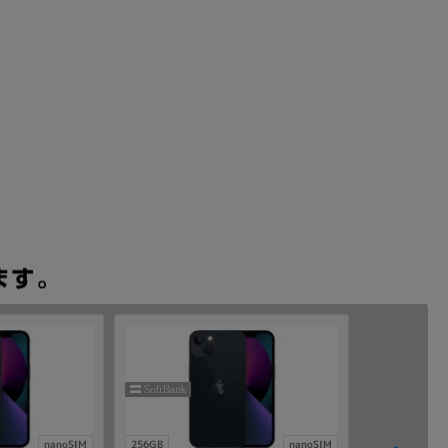
nanoSIM
256GB
nanoSIM