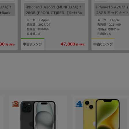
J/A) 1
iPhone13 A2631 (MLNF3J/A) 1
iPhone13 A2631 
tBank
28GB (PRODUCT)RED 【SoftBa
28GB ミッドナイト 
nk版SIMフリー】
版SIMフリー】
メーカー：Apple
メーカー：Apple
発売日：2021/09
発売日：2021/09
付属品: 本体のみ
付属品: 本体のみ
在庫数：8
在庫数：6
00
47,800
中古Bランク
中古Cランク
(税込)
(税込)
円
円