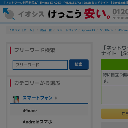
【ネットワーク利用制限▲】iPhone13 A2631 (MLNC3J/A) 128GB ミッドナイト 【Sof
イオシス 【ホーム】
商品一覧
スマートフォン
iphone13
SoftBank
iPhone
【ネットワーク
フリーワード検索
ナイト 【S
検索
フリーワード
特に目立つ傷
す。
カテゴリーから選ぶ
除外ワード
人気の検索ワード：
Let's note
EliteBook
MacBook
iPhone
こ
Androidスマホ
シリーズ