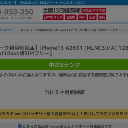
tBank版SIMフリー】 【中古Bランク】|中古スマートフォンの【イオシス】
13 A2631
【ネットワーク利用制限▲】iPhone13 A2631 (MLNC3J/A) 128GB ミッドナイト 【S
利用制限▲】iPhone13 A2631 (MLNC3J/A) 12
oftBank版SIMフリー】
かんたんパソコン検索に切り替える
中古Bランク
カテゴリー
などがない中古品となりますが、経年劣化に該当する使用感が見られる
商品ジャンルの絞り込み
ノートPC
デスクPC
モニター
当社３ヶ月間保証
ちらのiPhoneはバッテリー最大容量80%以上！安心してお使いいただ
メーカー
こちらの商品は1weekあんしんサポート対象商品です