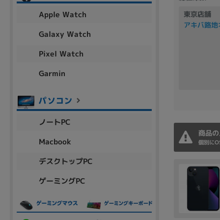
アウトレット
Apple Watch
東京店舗
アキバ路地
Galaxy Watch
Pixel Watch
OS
OSの絞り込み
Garmin
Chr
Win 11
Win 10
MacOS
Win 7
Win 8
容量
ノートPC
~
商品の
Macbook
個別にO
デスクトップPC
価格
ゲーミングPC
円 ～
円