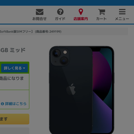
お問合せ
店舗案内
メニュー
ガイド
カート
oftBank版SIMフリー】 (商品番号:249199)
8GB ミッド
詳しく見る
商品になりま
PC周辺機器
PCパーツ
ソフト
詳細はこちら
けます