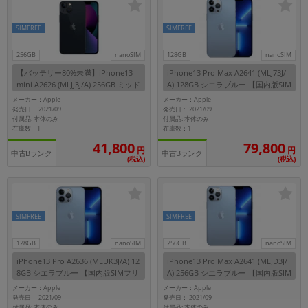
各項目のチェックボックスは「or検索」となります。
SIMFREE
SIMFREE
ただし機能別のみ「and検索」となります。
256GB
nanoSIM
128GB
nanoSIM
【バッテリー80%未満】iPhone13
iPhone13 Pro Max A2641 (MLJ73J/
mini A2626 (MLJJ3J/A) 256GB ミッド
A) 128GB シエラブルー 【国内版SIM
ナイト 【国内版SIMフリー】
フリー】
メーカー：Apple
メーカー：Apple
発売日： 2021/09
発売日： 2021/09
付属品: 本体のみ
付属品: 本体のみ
在庫数：1
在庫数：1
41,800
79,800
円
円
中古Bランク
中古Bランク
(税込)
(税込)
SIMFREE
SIMFREE
128GB
nanoSIM
256GB
nanoSIM
iPhone13 Pro A2636 (MLUK3J/A) 12
iPhone13 Pro Max A2641 (MLJD3J/
8GB シエラブルー 【国内版SIMフリ
A) 256GB シエラブルー 【国内版SIM
ー】
フリー】
メーカー：Apple
メーカー：Apple
発売日： 2021/09
発売日： 2021/09
付属品: 本体のみ
付属品: 本体のみ