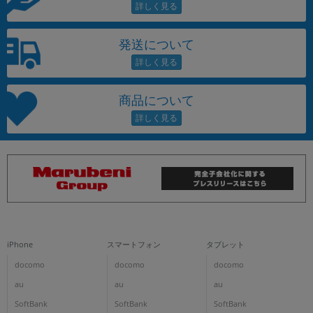
発送について
商品について
iPhone
スマートフォン
タブレット
docomo
docomo
docomo
au
au
au
SoftBank
SoftBank
SoftBank