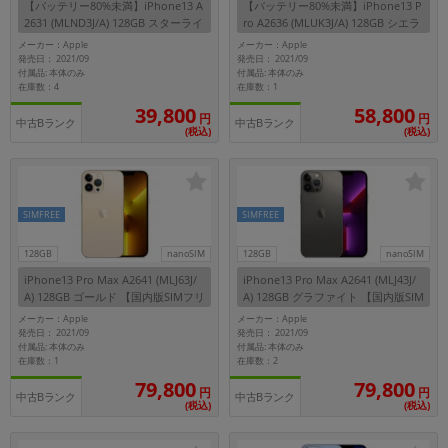
【バッテリー80%未満】iPhone13 A
【バッテリー80%未満】iPhone13 P
~
2631 (MLND3J/A) 128GB スターライ
ro A2636 (MLUK3J/A) 128GB シエラ
ト 【国内版SIMフリー】
ブルー 【国内版SIMフリー】
メーカー：Apple
メーカー：Apple
発売日： 2021/09
発売日： 2021/09
容量
付属品: 本体のみ
付属品: 本体のみ
在庫数：4
在庫数：1
~
39,800
58,800
円
円
中古Bランク
中古Bランク
(税込)
(税込)
モニタサイズ
~
SIMFREE
SIMFREE
価格
128GB
nanoSIM
128GB
nanoSIM
円 ～
円
iPhone13 Pro Max A2641 (MLJ63J/
iPhone13 Pro Max A2641 (MLJ43J/
A) 128GB ゴールド 【国内版SIMフリ
A) 128GB グラファイト 【国内版SIM
ー】
フリー】
メーカー：Apple
メーカー：Apple
発売日： 2021/09
発売日： 2021/09
付属品: 本体のみ
付属品: 本体のみ
発売日
在庫数：1
在庫数：2
79,800
79,800
月 から
年
円
円
中古Bランク
中古Bランク
(税込)
(税込)
月 まで
年