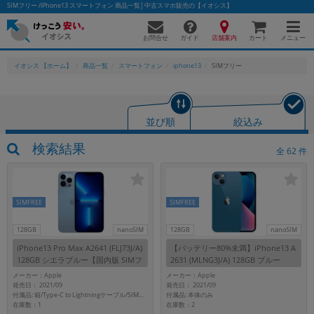
SIMフリー /iPhone13 スマートフォン 商品一覧│中古スマホ販売の【イオシス】
お問合せ
店舗案内
メニュー
ガイド
カート
イオシス 【ホーム】
商品一覧
スマートフォン
iphone13
SIMフリー
かんたんパソコン検索に切り替える
並び順
絞込み
検索結果
全
62
件
フリーワード
除外ワード
SIMFREE
SIMFREE
人気の検索ワード：
Let's note
EliteBook
MacBook
128GB
nanoSIM
128GB
nanoSIM
カテゴリー
iPhone13 Pro Max A2641 (FLJ73J/A)
【バッテリー80%未満】iPhone13 A
商品ジャンルの絞り込み
128GB シエラブルー【国内版 SIMフ
2631 (MLNG3J/A) 128GB ブルー
「スマートフォン」「タブレット」など
リー】
【国内版SIMフリー】
メーカー：Apple
メーカー：Apple
発売日： 2021/09
発売日： 2021/09
シリーズ
付属品: 本体のみ
付属品: 箱/Type-C to Lightningケーブル/SIMカードツール/マニュアル
在庫数：1
在庫数：2
商品シリーズ名・ブランド名の絞り込み。