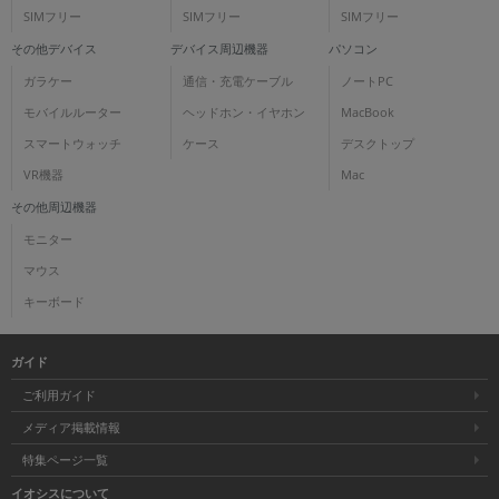
SIMフリー
SIMフリー
SIMフリー
その他デバイス
デバイス周辺機器
パソコン
ガラケー
通信・充電ケーブル
ノートPC
モバイルルーター
ヘッドホン・イヤホン
MacBook
スマートウォッチ
ケース
デスクトップ
VR機器
Mac
その他周辺機器
モニター
マウス
キーボード
ガイド
ご利用ガイド
メディア掲載情報
特集ページ一覧
イオシスについて