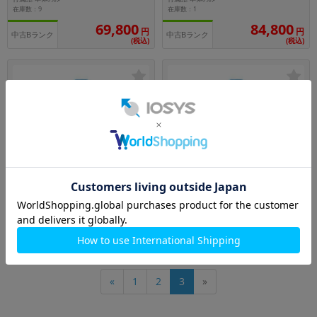
在庫数：9
在庫数：1
69,800
84,800
円
円
中古Bランク
中古Bランク
(税込)
(税込)
SIMFREE
SIMFREE
512GB
nanoSIM
256GB
nanoSIM
iPhone13 A2631 (MNGJ3J/A) 512GB
【バッテリー80%未満】iPhone13 P
グリーン 【国内版SIMフリー】
ro Max A2641 (MLJ93J/A) 256GB シ
ルバー 【国内版SIMフリー】
メーカー：Apple
メーカー：Apple
発売日： 2021/09
発売日： 2021/09
付属品: 本体のみ
付属品: 本体のみ
在庫数：1
在庫数：1
54,800
77,800
円
円
中古Cランク
中古Aランク
(税込)
(税込)
«
1
2
3
»