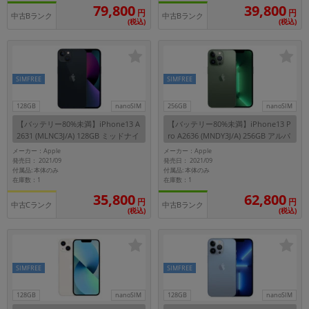
「iPhone」「Xperia」「Galaxy」など
79,800
39,800
円
円
中古Bランク
中古Bランク
(税込)
(税込)
メーカー
製造、販売メーカーの絞り込み
「Apple」「SONY」「SHARP」など
機能・特徴
SIMFREE
SIMFREE
商品の搭載機能による絞り込み
「5G対応」「防水」「ワンセグ」など
128GB
nanoSIM
256GB
nanoSIM
【バッテリー80%未満】iPhone13 A
【バッテリー80%未満】iPhone13 P
ドライブ
2631 (MLNC3J/A) 128GB ミッドナイ
ro A2636 (MNDY3J/A) 256GB アルパ
ドライブの絞り込み
ト 【国内版SIMフリー】
イングリーン 【国内版SIMフリー】
メーカー：Apple
メーカー：Apple
発売日： 2021/09
発売日： 2021/09
ランク
付属品: 本体のみ
付属品: 本体のみ
在庫数：1
在庫数：1
商品状態の絞り込み
「新品」「未使用」「中古」など
35,800
62,800
円
円
中古Cランク
中古Bランク
(税込)
(税込)
CPU
CPUの絞り込み
OS
SIMFREE
SIMFREE
OSの絞り込み
128GB
nanoSIM
128GB
nanoSIM
メモリ