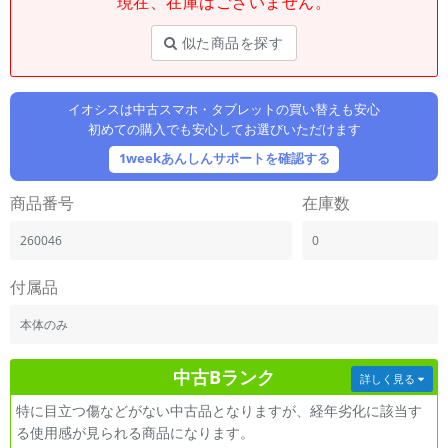
現在、在庫はございません。
「iPhone」「Xperia」「Galaxy」など
メーカー
似た商品を探す
製造、販売メーカーの絞り込み
「Apple」「SONY」「SHARP」など
イオシスは中古スマホ・タブレットの買い替えも安心
機能・特徴
初めての購入でも安心してお選びいただけます
商品の搭載機能による絞り込み
「5G対応」「防水」「ワンセグ」など
1weekあんしんサポートを確認する
ドライブ
商品番号
在庫数
ドライブの絞り込み
260046
0
ランク
商品状態の絞り込み
「新品」「未使用」「中古」など
付属品
CPU
本体のみ
CPUの絞り込み
中古Bランク
OS
詳しく見る
OSの絞り込み
特に目立つ傷などがない中古品となりますが、経年劣化に該当す
る使用感が見られる商品になります。
メモリ