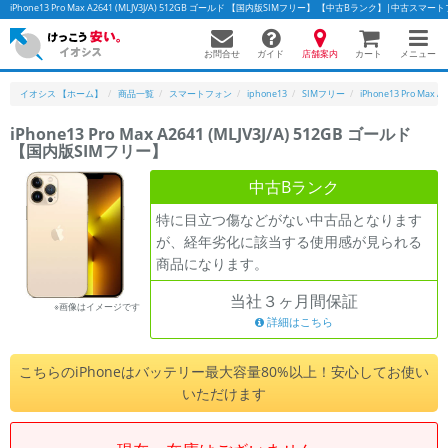
iPhone13 Pro Max A2641 (MLJV3J/A) 512GB ゴールド 【国内版SIMフリー】 【中古Bランク】|中古
お問合せ
店舗案内
メニュー
ガイド
カート
イオシス 【ホーム】
商品一覧
スマートフォン
iphone13
SIMフリー
iPhone13 Pro Max A
iPhone13 Pro Max A2641 (MLJV3J/A) 512GB ゴールド
【国内版SIMフリー】
かんたんパソコン検索に切り替える
中古Bランク
特に目立つ傷などがない中古品となります
フリーワード
が、経年劣化に該当する使用感が見られる
商品になります。
除外ワード
当社３ヶ月間保証
人気の検索ワード：
Let's note
EliteBook
MacBook
※画像はイメージです
詳細はこちら
カテゴリー
商品ジャンルの絞り込み
こちらのiPhoneはバッテリー最大容量80%以上！安心してお使い
「スマートフォン」「タブレット」など
いただけます
シリーズ
商品シリーズ名・ブランド名の絞り込み。