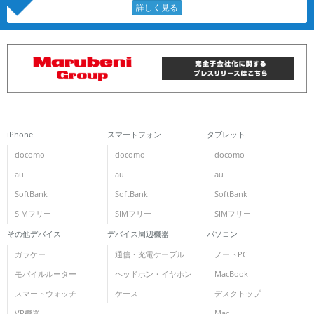
iPhone
スマートフォン
タブレット
docomo
docomo
docomo
au
au
au
SoftBank
SoftBank
SoftBank
SIMフリー
SIMフリー
SIMフリー
その他デバイス
デバイス周辺機器
パソコン
ガラケー
通信・充電ケーブル
ノートPC
モバイルルーター
ヘッドホン・イヤホン
MacBook
スマートウォッチ
ケース
デスクトップ
VR機器
Mac