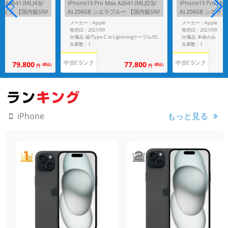
x A2641 (MLJ43J/
iPhone13 Pro Max A2641 (MLJD3J/
iPhone13 Pro Max
ファイト 【国内版SIM
A) 256GB シエラブルー 【国内版SIM
A) 256GB シエラ
フリー】
フリー】
メーカー：Apple
メーカー：Apple
発売日：2021/09
発売日：2021/09
付属品: 本体のみ
付属品: 箱/Type-C to Lightningケーブル/SIMカードツール/マニュアル
在庫数：1
在庫数：1
中古Cランク
中古Cランク
79,800
77,800
(税込)
(税込)
円
円
もっと見る
iPhone