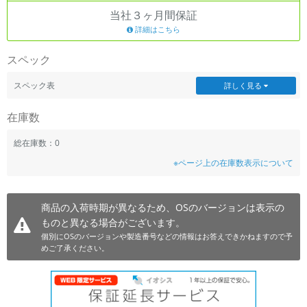
当社３ヶ月間保証
~
詳細はこちら
容量
スペック
~
スペック表
詳しく見る
モニタサイズ
在庫数
~
総在庫数：0
※ページ上の在庫数表示について
価格
円 ～
円
商品の入荷時期が異なるため、OSのバージョンは表示の
ものと異なる場合がございます。
個別にOSのバージョンや製造番号などの情報はお答えできかねますので予
発売日
めご了承ください。
月 から
年
月 まで
年