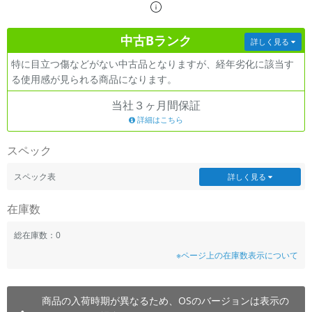
~
中古Bランク
詳しく見る
容量
特に目立つ傷などがない中古品となりますが、経年劣化に該当す
~
る使用感が見られる商品になります。
当社３ヶ月間保証
モニタサイズ
詳細はこちら
~
スペック
価格
スペック表
詳しく見る
円 ～
円
在庫数
総在庫数：0
発売日
※ページ上の在庫数表示について
月 から
年
商品の入荷時期が異なるため、OSのバージョンは表示の
月 まで
年