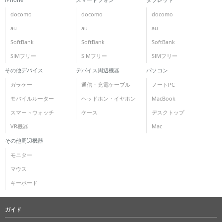
docomo
docomo
docomo
au
au
au
SoftBank
SoftBank
SoftBank
SIMフリー
SIMフリー
SIMフリー
その他デバイス
デバイス周辺機器
パソコン
ガラケー
通信・充電ケーブル
ノートPC
モバイルルーター
ヘッドホン・イヤホン
MacBook
スマートウォッチ
ケース
デスクトップ
VR機器
Mac
その他周辺機器
モニター
マウス
キーボード
ガイド