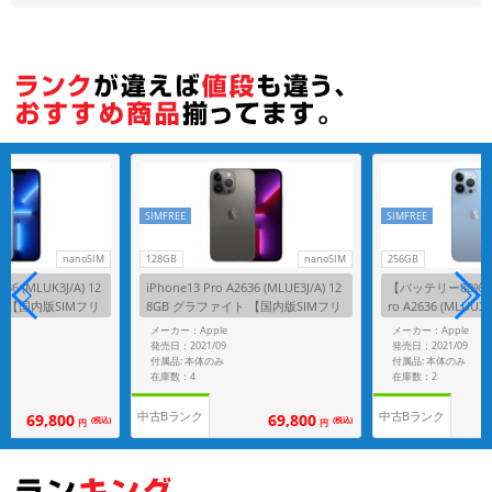
SIMFREE
SIMFREE
nanoSIM
128GB
nanoSIM
256GB
636 (MLUK3J/A) 12
iPhone13 Pro A2636 (MLUE3J/A) 12
【バッテリー80%未満
ー 【国内版SIMフリ
8GB グラファイト 【国内版SIMフリ
ro A2636 (MLUU3
ー】
ブルー 【国内版S
メーカー：Apple
メーカー：Apple
発売日：2021/09
発売日：2021/09
付属品: 本体のみ
付属品: 本体のみ
在庫数：4
在庫数：2
中古Bランク
中古Bランク
69,800
69,800
(税込)
(税込)
円
円