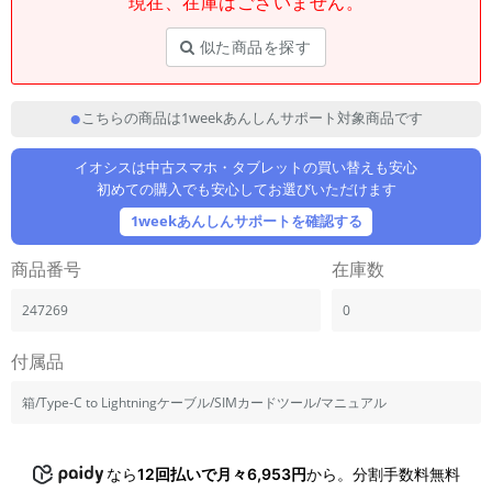
現在、在庫はございません。
「iPhone」「Xperia」「Galaxy」など
メーカー
似た商品を探す
製造、販売メーカーの絞り込み
「Apple」「SONY」「SHARP」など
こちらの商品は1weekあんしんサポート対象商品です
機能・特徴
商品の搭載機能による絞り込み
「5G対応」「防水」「ワンセグ」など
イオシスは中古スマホ・タブレットの買い替えも安心
初めての購入でも安心してお選びいただけます
ドライブ
1weekあんしんサポートを確認する
ドライブの絞り込み
商品番号
在庫数
ランク
商品状態の絞り込み
「新品」「未使用」「中古」など
247269
0
CPU
付属品
CPUの絞り込み
箱/Type-C to Lightningケーブル/SIMカードツール/マニュアル
OS
OSの絞り込み
なら
12回払いで月々6,953円
から。分割手数料無料
メモリ