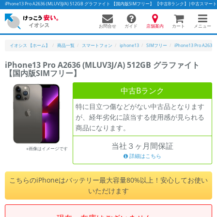
iPhone13 Pro A2636 (MLUV3J/A) 512GB グラファイト 【国内版SIMフリー】 【中古Bランク】|中古
お問合せ
店舗案内
メニュー
ガイド
カート
イオシス 【ホーム】
商品一覧
スマートフォン
iphone13
SIMフリー
iPhone13 Pro A2636
iPhone13 Pro A2636 (MLUV3J/A) 512GB グラファイト
【国内版SIMフリー】
かんたんパソコン検索に切り替える
中古Bランク
特に目立つ傷などがない中古品となります
フリーワード
が、経年劣化に該当する使用感が見られる
商品になります。
除外ワード
当社３ヶ月間保証
人気の検索ワード：
Let's note
EliteBook
MacBook
※画像はイメージです
詳細はこちら
カテゴリー
商品ジャンルの絞り込み
こちらのiPhoneはバッテリー最大容量80%以上！安心してお使い
「スマートフォン」「タブレット」など
いただけます
シリーズ
商品シリーズ名・ブランド名の絞り込み。