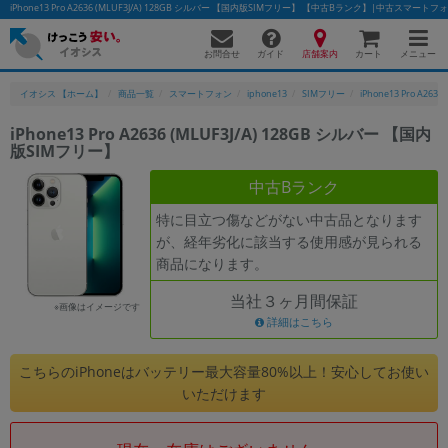
iPhone13 Pro A2636 (MLUF3J/A) 128GB シルバー 【国内版SIMフリー】 【中古Bランク】|中古スマ
お問合せ
店舗案内
メニュー
ガイド
カート
イオシス 【ホーム】
商品一覧
スマートフォン
iphone13
SIMフリー
iPhone13 Pro A2636
iPhone13 Pro A2636 (MLUF3J/A) 128GB シルバー 【国内
版SIMフリー】
かんたんパソコン検索に切り替える
中古Bランク
特に目立つ傷などがない中古品となります
フリーワード
が、経年劣化に該当する使用感が見られる
商品になります。
除外ワード
当社３ヶ月間保証
人気の検索ワード：
Let's note
EliteBook
MacBook
※画像はイメージです
詳細はこちら
カテゴリー
商品ジャンルの絞り込み
こちらのiPhoneはバッテリー最大容量80%以上！安心してお使い
「スマートフォン」「タブレット」など
いただけます
シリーズ
商品シリーズ名・ブランド名の絞り込み。