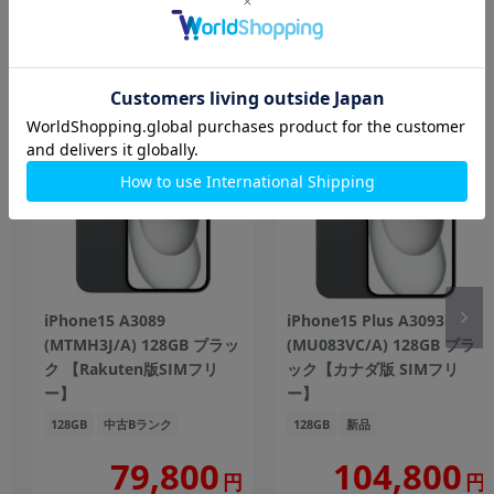
もっと見る
iPhone
iPhone15 A3089
iPhone15 Plus A3093
(MTMH3J/A) 128GB ブラッ
(MU083VC/A) 128GB ブラ
ク 【Rakuten版SIMフリ
ック【カナダ版 SIMフリ
ー】
ー】
128GB
中古Bランク
128GB
新品
104,800
79,800
円
円