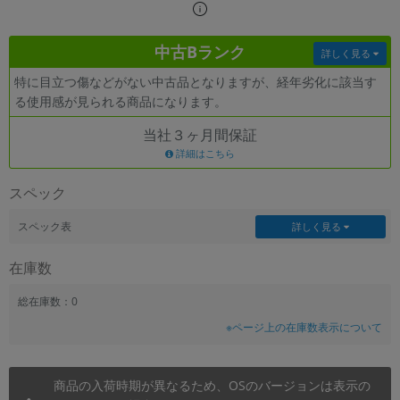
~
中古Bランク
詳しく見る
容量
特に目立つ傷などがない中古品となりますが、経年劣化に該当す
~
る使用感が見られる商品になります。
当社３ヶ月間保証
モニタサイズ
詳細はこちら
~
スペック
価格
スペック表
詳しく見る
円 ～
円
在庫数
総在庫数：0
発売日
※ページ上の在庫数表示について
月 から
年
商品の入荷時期が異なるため、OSのバージョンは表示の
月 まで
年