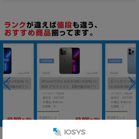
SIMFREE
SIMFREE
nanoSIM
128GB
nanoSIM
256GB
636 (MLUK3J/A) 12
iPhone13 Pro A2636 (MLUE3J/A) 12
【バッテリー80%未満
ー 【国内版SIMフリ
8GB グラファイト 【国内版SIMフリ
ro A2636 (MLUU3
ー】
ブルー 【国内版S
メーカー：Apple
メーカー：Apple
発売日：2021/09
発売日：2021/09
付属品: 本体のみ
付属品: 本体のみ
在庫数：4
在庫数：2
中古Bランク
中古Bランク
69,800
69,800
(税込)
(税込)
円
円