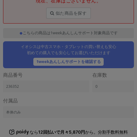
現在、在庫はございません。
「iPhone」「Xperia」「Galaxy」など
メーカー
似た商品を探す
製造、販売メーカーの絞り込み
「Apple」「SONY」「SHARP」など
こちらの商品は1weekあんしんサポート対象商品です
機能・特徴
商品の搭載機能による絞り込み
「5G対応」「防水」「ワンセグ」など
イオシスは中古スマホ・タブレットの買い替えも安心
初めての購入でも安心してお選びいただけます
ドライブ
1weekあんしんサポートを確認する
ドライブの絞り込み
商品番号
在庫数
ランク
商品状態の絞り込み
「新品」「未使用」「中古」など
236352
0
CPU
付属品
CPUの絞り込み
本体のみ
OS
OSの絞り込み
なら
12回払いで月々5,870円
から。分割手数料無料
メモリ