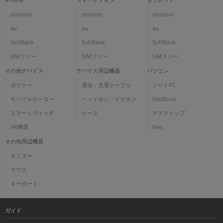
docomo
docomo
docomo
au
au
au
SoftBank
SoftBank
SoftBank
SIMフリー
SIMフリー
SIMフリー
その他デバイス
デバイス周辺機器
パソコン
ガラケー
通信・充電ケーブル
ノートPC
モバイルルーター
ヘッドホン・イヤホン
MacBook
スマートウォッチ
ケース
デスクトップ
VR機器
Mac
その他周辺機器
モニター
マウス
キーボード
ガイド