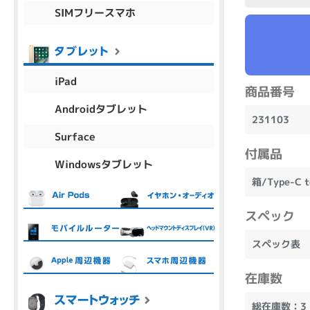
SIMフリースマホ
商品シリーズ名・ブランド名の絞り込み。
Let's note
dynabook
Thinkpad
LAVIE
FMV
macbook
Inspiron
aspire
iPad
商品番号
Androidタブレット
231103
機能・特徴
Surface
商品の搭載機能による絞り込み
付属品
Windowsタブレット
Webカメラ内蔵
箱/Type-C
スペック
スペック表
ランク
商品状態の絞り込み
在庫数
新品/未使用
Aランク
Bラ
未使用
中古
新品
総在庫数：3