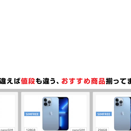
SIMFREE
SIMFREE
nanoSIM
128GB
nanoSIM
256GB