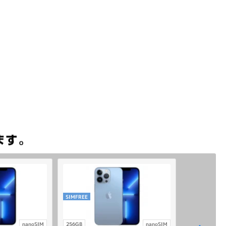
SIMFREE
nanoSIM
256GB
nanoSIM