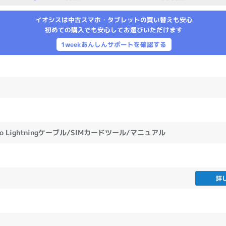
製造、販売メーカーの絞り込み
イオシスは中古スマホ・タブレットの買い替えも安心
Pana
TOSHIBA
Apple
SONY
VAIO
初めての購入でも安心してお選びいただけます
Asus
HP
1weekあんしんサポートを確認する
ドライブ
ドライブの絞り込み
DVD-マルチ
BD-ROM
BD−R
 to Lightningケーブル/SIMカードツール/マニュアル
DVDスーパーマルチ
その他
詳
CPU
CPUの絞り込み
Apple M1
Apple M2
ンク
Cランク
Ryzen 9