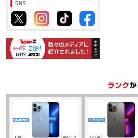
SNS
SIMFREE
SIMFREE
128GB
nanoSIM
128GB