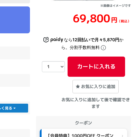
※画像はイメージです
69,800
sonic
FUJITSU
Lenovo
円
（税込）
なら
12回払いで月々5,870円
か
ら。分割手数料無料
カートに入れる
DVD-ROM
DVD±RW
お気に入りに追加
お気に入りに追加して後で確認でき
ます
しく見る
クーポン
Ryzen 7
Ryzen 5
Core i9
【会員特典】1000円OFF クーポン