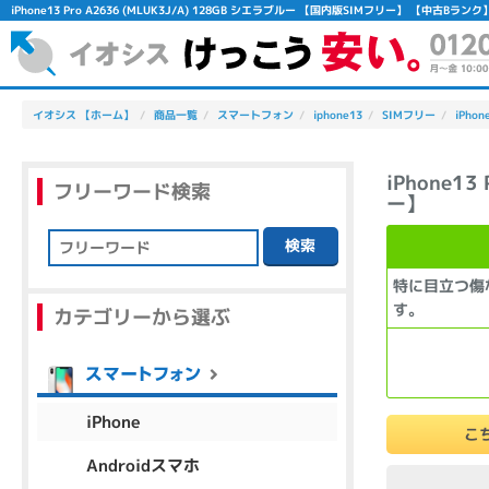
iPhone13 Pro A2636 (MLUK3J/A) 128GB シエラブルー 【国内版SIMフリー】 【中
イオシス 【ホーム】
商品一覧
スマートフォン
iphone13
SIMフリー
iPhon
iPhone1
フリーワード検索
ー】
検索
フリーワード
特に目立つ傷
す。
カテゴリーから選ぶ
除外ワード
人気の検索ワード：
Let's note
EliteBook
MacBook
iPhone
こ
Androidスマホ
シリーズ