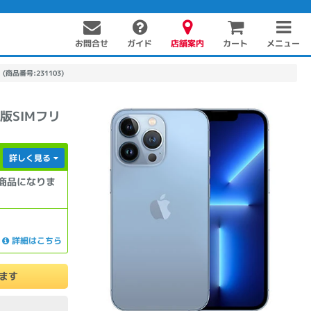
お問合せ
店舗案内
メニュー
ガイド
カート
 (商品番号:231103)
国内版SIMフリ
詳しく見る
商品になりま
PC周辺機器
PCパーツ
ソフト
詳細はこちら
けます