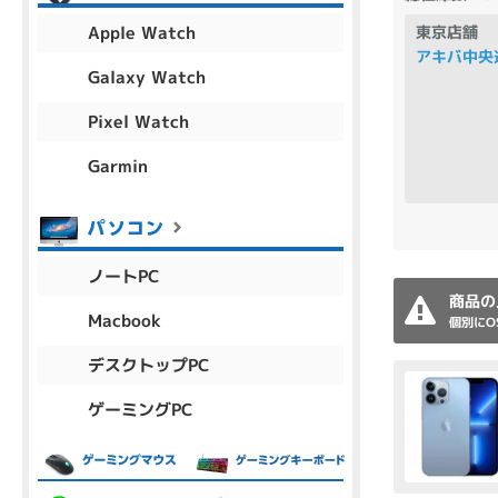
アウトレット
Apple Watch
東京店舗
アキバ中央
Galaxy Watch
Pixel Watch
OS
OSの絞り込み
Garmin
Chr
Win 11
Win 10
MacOS
Win 7
Win 8
容量
ノートPC
~
商品の
Macbook
個別にO
デスクトップPC
価格
ゲーミングPC
円 ～
円