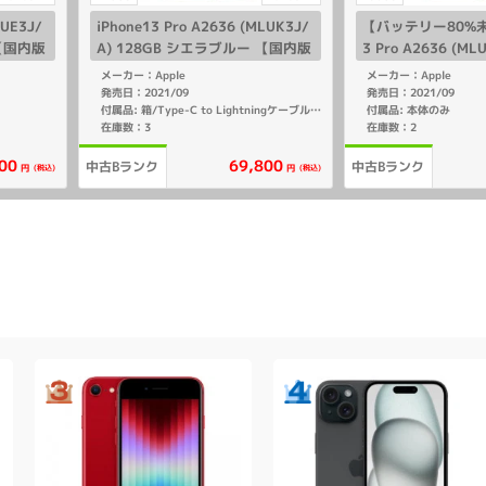
LUE3J/
iPhone13 Pro A2636 (MLUK3J/
【バッテリー80%未満
 【国内版
A) 128GB シエラブルー 【国内版
3 Pro A2636 (ML
SIMフリー】
B シエラブルー 【
メーカー：Apple
メーカー：Apple
ー】
発売日：2021/09
発売日：2021/09
付属品: 本体のみ
付属品: 箱/Type-C to Lightningケーブル/SIMカードツール/マニュアル
在庫数：3
在庫数：2
00
69,800
中古Bランク
中古Bランク
(税込)
(税込)
円
円