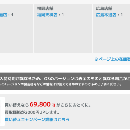
Core i7
Core i5
Core i3
そ
福岡店舗
広島店舗
通店
: 1
福岡天神店
: 1
広島本通店
: 1
メモリ
~
omeOS
その他
※ページ上の在庫
モニタサイズ
~
入荷時期が異なるため、OSのバージョンは表示のものと異なる場合が
Sのバージョンや製造番号などの情報はお答えできかねますので予めご了承ください。
発売日
69,800
買い替えなら
がさらにおとくに。
円
月
年
買取価格が2000円UPします。
買い替えキャンペーン詳細はこちら
月
年