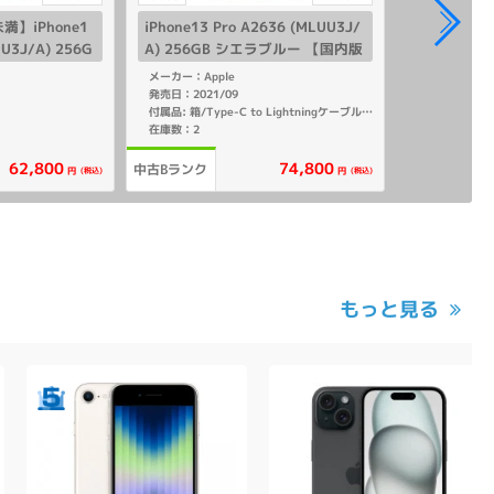
】iPhone1
iPhone13 Pro A2636 (MLUU3J/
UU3J/A) 256G
A) 256GB シエラブルー 【国内版
国内版SIMフリ
SIMフリー】
メーカー：Apple
発売日：2021/09
付属品: 箱/Type-C to Lightningケーブル/SIMカードツール/マニュアル
在庫数：2
62,800
74,800
中古Bランク
(税込)
(税込)
円
円
もっと見る