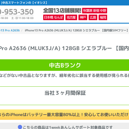
古Bランク】|中古スマートフォンの【イオシス】
e13 Pro A2636
iPhone13 Pro A2636 (MLUK3J/A) 128GB シエラブルー 【国内版SIMフリー】
3 Pro A2636 (MLUK3J/A) 128GB シエラブルー 【
かんたんパソコン検索に切り替える
中古Bランク
カテゴリー
などがない中古品となりますが、経年劣化に該当する使用感が見られる
商品ジャンルの絞り込み
ノートPC
デスクPC
モニター
当社３ヶ月間保証
ちらのiPhoneはバッテリー最大容量80%以上！安心してお使いいただ
メーカー
こちらの商品は1weekあんしんサポート対象商品です