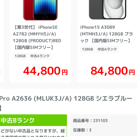
【第3世代】 iPhoneSE
iPhone15 A3089
A2782 (MMYH3J/A)
(MTMH3J/A) 128GB ブラ
128GB (PRODUCT)RED
ック 【国内版SIMフリー】
【国内版SIMフリー】
128GB
中古Aランク
128GB
中古Aランク
44,800
84,800
円
円
円
3 Pro A2636 (MLUK3J/A) 128GB シエラブル
】
中古Bランク
商品番号
：231103
在庫数
：3
などがない中古品となりますが、経