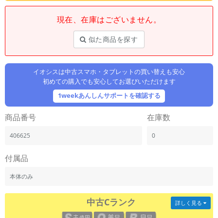
「iPhone」「Xperia」「Galaxy」など
現在、在庫はございません。
メーカー
製造、販売メーカーの絞り込み
「Apple」「SONY」「SHARP」など
似た商品を探す
機能・特徴
商品の搭載機能による絞り込み
イオシスは中古スマホ・タブレットの買い替えも安心
「5G対応」「防水」「ワンセグ」など
初めての購入でも安心してお選びいただけます
ドライブ
1weekあんしんサポートを確認する
ドライブの絞り込み
商品番号
在庫数
ランク
商品状態の絞り込み
406625
0
「新品」「未使用」「中古」など
CPU
付属品
CPUの絞り込み
本体のみ
OS
OSの絞り込み
中古Cランク
詳しく見る
メモリ