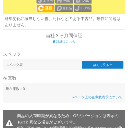
~
経年劣化に該当しない傷、汚れなどのある中古品。動作に問題は
容量
ありません。
~
当社３ヶ月間保証
詳細はこちら
モニタサイズ
スペック
~
スペック表
詳しく見る
価格
在庫数
円 ～
円
総在庫数：0
※ページ上の在庫数表示について
発売日
月 から
年
商品の入荷時期が異なるため、OSのバージョンは表示の
ものと異なる場合がございます。
月 まで
年
個別にOSのバージョンや製造番号などの情報はお答えできかねますので予