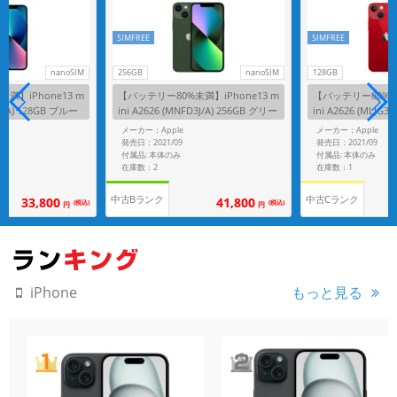
SIMFREE
SIMFREE
nanoSIM
256GB
nanoSIM
128GB
満】iPhone13 m
【バッテリー80%未満】iPhone13 m
【バッテリー80%未満
H3J/A) 128GB ブルー
ini A2626 (MNFD3J/A) 256GB グリー
ini A2626 (MLJG3J
リー】
ン 【国内版SIMフリー】
UCT)RED 【国内
メーカー：Apple
メーカー：Apple
発売日：2021/09
発売日：2021/09
付属品: 本体のみ
付属品: 本体のみ
在庫数：2
在庫数：1
中古Bランク
中古Cランク
33,800
41,800
(税込)
(税込)
円
円
もっと見る
iPhone