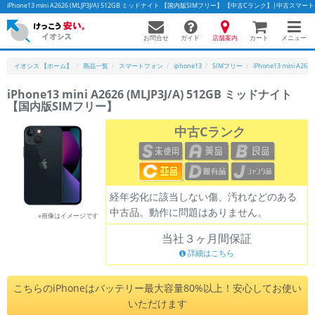
iPhone13 mini A2626 (MLJP3J/A) 512GB ミッドナイト 【国内版SIMフリー】 【中古Cランク】|中古
お問合せ
店舗案内
メニュー
ガイド
カート
イオシス 【ホーム】
商品一覧
スマートフォン
iphone13
SIMフリー
iPhone13 mini A2626
iPhone13 mini A2626 (MLJP3J/A) 512GB ミッドナイト
【国内版SIMフリー】
かんたんパソコン検索に切り替える
中古Cランク
フリーワード
除外ワード
経年劣化に該当しない傷、汚れなどのある
中古品。動作に問題はありません。
人気の検索ワード：
Let's note
EliteBook
MacBook
※画像はイメージです
当社３ヶ月間保証
カテゴリー
詳細はこちら
商品ジャンルの絞り込み
「スマートフォン」「タブレット」など
こちらのiPhoneはバッテリー最大容量80%以上！安心してお使い
シリーズ
いただけます
商品シリーズ名・ブランド名の絞り込み。