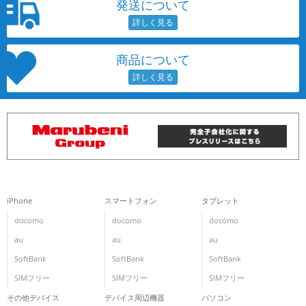
発送について
商品について
iPhone
スマートフォン
タブレット
docomo
docomo
docomo
au
au
au
SoftBank
SoftBank
SoftBank
SIMフリー
SIMフリー
SIMフリー
その他デバイス
デバイス周辺機器
パソコン