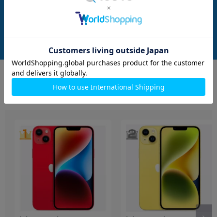
フリー】
ト 【国内版SIMフリー】
RED 【国内版SI
メーカー：Apple
メーカー：Apple
発売日：2021/09
発売日：2021/09
付属品: 本体のみ
付属品: 本体のみ
在庫数：4
在庫数：4
中古Bランク
中古Bランク
39,800
39,800
(税込)
(税込)
円
円
もっと見る
iPhone