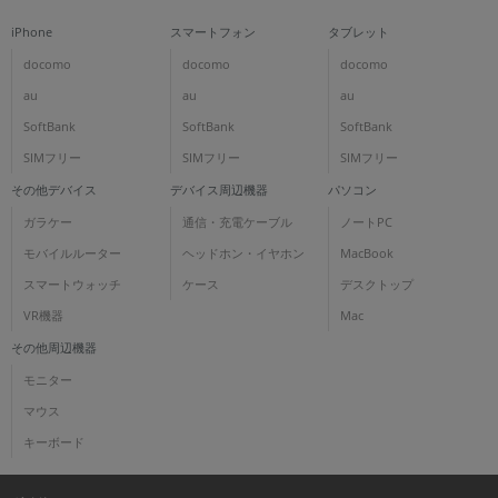
iPhone
スマートフォン
タブレット
docomo
docomo
docomo
au
au
au
SoftBank
SoftBank
SoftBank
SIMフリー
SIMフリー
SIMフリー
その他デバイス
デバイス周辺機器
パソコン
ガラケー
通信・充電ケーブル
ノートPC
モバイルルーター
ヘッドホン・イヤホン
MacBook
スマートウォッチ
ケース
デスクトップ
VR機器
Mac
その他周辺機器
モニター
マウス
キーボード