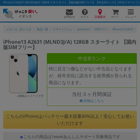
iPhone13 A2631 (MLND3J/A) 128GB スターライト 【国内版SIMフリー】 【中古Bランク】|中古スマ
お問合せ
店舗案内
メニュー
ガイド
カート
イオシス 【ホーム】
商品一覧
スマートフォン
iphone13
SIMフリー
iPhone13 A2631
i
iPhone13 A2631 (MLND3J/A) 128GB スターライト 【国内
版SIMフリー】
かんたんパソコン検索に切り替える
中古Bランク
特に目立つ傷などがない中古品となります
フリーワード
が、経年劣化に該当する使用感が見られる
商品になります。
除外ワード
当社３ヶ月間保証
人気の検索ワード：
Let's note
EliteBook
MacBook
※画像はイメージです
詳細はこちら
カテゴリー
商品ジャンルの絞り込み
こちらのiPhoneはバッテリー最大容量80%以上！安心してお使い
「スマートフォン」「タブレット」など
いただけます
シリーズ
こちらの商品は1weekあんしんサポート対象商品です
商品シリーズ名・ブランド名の絞り込み。