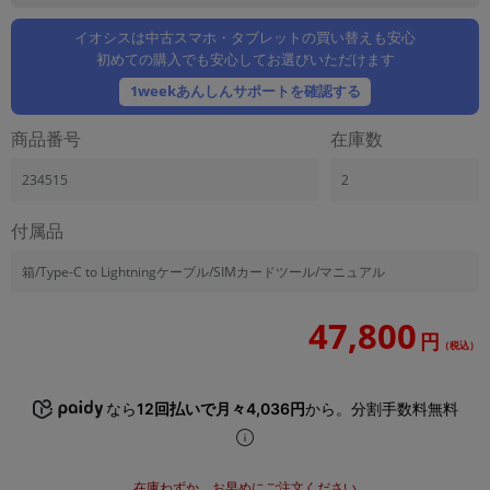
「iPhone」「Xperia」「Galaxy」など
イオシスは中古スマホ・タブレットの買い替えも安心
メーカー
初めての購入でも安心してお選びいただけます
製造、販売メーカーの絞り込み
「Apple」「SONY」「SHARP」など
1weekあんしんサポートを確認する
機能・特徴
商品番号
在庫数
商品の搭載機能による絞り込み
「5G対応」「防水」「ワンセグ」など
234515
2
ドライブ
付属品
ドライブの絞り込み
ランク
箱/Type-C to Lightningケーブル/SIMカードツール/マニュアル
商品状態の絞り込み
「新品」「未使用」「中古」など
47,800
円
（税込）
CPU
CPUの絞り込み
なら
12回払いで月々4,036円
から。分割手数料無料
OS
OSの絞り込み
メモリ
在庫わずか。お早めにご注文ください