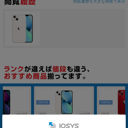
閲覧履歴を大きな画面で表示
SIMFREE
SIMFREE
nanoSIM
128GB
nanoSIM
256GB
満】iPhone13 A
【バッテリー80%未満】iPhone13 A
【バッテリー80%未満
A) 128GB ミッドナイ
2631 (MLND3J/A) 128GB スターライ
2631 (MLNL3J/A) 