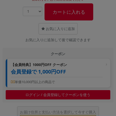
~
カートに入れる
容量
~
お気に入りに追加
お気に入りに追加して後で確認できます
モニタサイズ
~
クーポン
価格
【会員特典】1000円OFF クーポン
会員登録で 1,000円OFF
円 ～
円
単価10,000円以上の商品で
発売日
ログイン / 会員登録してクーポンを使う
月 から
年
お届け住所と支払い方法を選択して今すぐ購入
月 まで
年