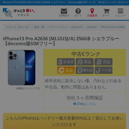
iPhone13 Pro A2636 (MLUU3J/A) 256GB シエラブルー 【docomo版SIMフリー】 【中古Cランク】
お問合せ
店舗案内
メニュー
ガイド
カート
イオシス 【ホーム】
商品一覧
スマートフォン
iphone13
docomo
iPhone13 Pro A2636
iPhone13 Pro A2636 (MLUU3J/A) 256GB シエラブルー
【docomo版SIMフリー】
かんたんパソコン検索に切り替える
中古Cランク
フリーワード
除外ワード
経年劣化に該当しない傷、汚れなどのある
中古品。動作に問題はありません。
人気の検索ワード：
Let's note
EliteBook
MacBook
※画像はイメージです
当社３ヶ月間保証
カテゴリー
詳細はこちら
商品ジャンルの絞り込み
「スマートフォン」「タブレット」など
こちらのiPhoneはバッテリー最大容量80%以上！安心してお使い
シリーズ
いただけます
商品シリーズ名・ブランド名の絞り込み。