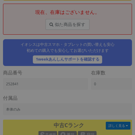
「iPhone」「Xperia」「Galaxy」など
現在、在庫はございません。
メーカー
製造、販売メーカーの絞り込み
「Apple」「SONY」「SHARP」など
似た商品を探す
機能・特徴
商品の搭載機能による絞り込み
イオシスは中古スマホ・タブレットの買い替えも安心
「5G対応」「防水」「ワンセグ」など
初めての購入でも安心してお選びいただけます
ドライブ
1weekあんしんサポートを確認する
ドライブの絞り込み
商品番号
在庫数
ランク
商品状態の絞り込み
252841
0
「新品」「未使用」「中古」など
CPU
付属品
CPUの絞り込み
本体のみ
OS
OSの絞り込み
中古Cランク
詳しく見る
メモリ