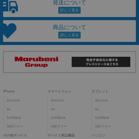
発送について
商品について
iPhone
スマートフォン
タブレット
docomo
docomo
docomo
au
au
au
SoftBank
SoftBank
SoftBank
SIMフリー
SIMフリー
SIMフリー
その他デバイス
デバイス周辺機器
パソコン