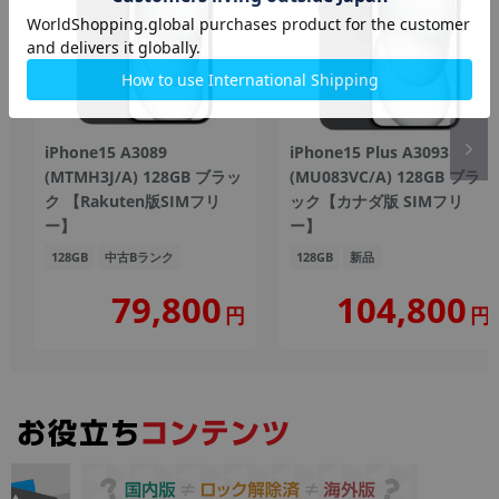
iPhone15 A3089
iPhone15 Plus A3093
(MTMH3J/A) 128GB ブラッ
(MU083VC/A) 128GB ブラ
ク 【Rakuten版SIMフリ
ック【カナダ版 SIMフリ
ー】
ー】
128GB
中古Bランク
128GB
新品
104,800
79,800
円
円