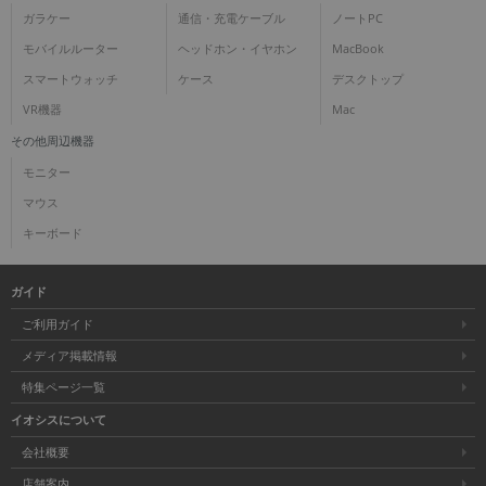
ガラケー
通信・充電ケーブル
ノートPC
モバイルルーター
ヘッドホン・イヤホン
MacBook
スマートウォッチ
ケース
デスクトップ
VR機器
Mac
その他周辺機器
モニター
マウス
キーボード
ガイド
ご利用ガイド
メディア掲載情報
特集ページ一覧
イオシスについて
会社概要
店舗案内