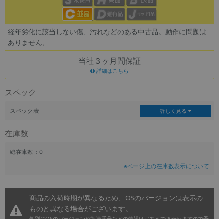
~
経年劣化に該当しない傷、汚れなどのある中古品。動作に問題は
容量
ありません。
~
当社３ヶ月間保証
詳細はこちら
モニタサイズ
スペック
~
スペック表
詳しく見る
価格
在庫数
円 ～
円
総在庫数：0
※ページ上の在庫数表示について
発売日
月 から
年
商品の入荷時期が異なるため、OSのバージョンは表示の
ものと異なる場合がございます。
月 まで
年
個別にOSのバージョンや製造番号などの情報はお答えできかねますので予