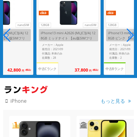
nanoSIM
128GB
nanoSIM
128GB
626 (MLJC3J/A) 12
iPhone13 mini A2626 (MLJC3J/A) 12
iPhone13 mini A26
 【au版SIMフリ
8GB ミッドナイト 【au版SIMフリ
8GB ピンク 【au
ー】
メーカー：Apple
メーカー：Apple
発売日：2021/09
発売日：2021/09
付属品: 本体のみ
付属品: 本体のみ
在庫数：28
在庫数：2
中古Cランク
中古Bランク
42,800
37,800
(税込)
(税込)
円
円
もっと見る
iPhone