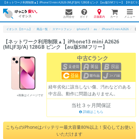
【ネットワーク利用制限▲】iPhone13 mini A2626 (MLJF3J/A) 128GB ピンク 【au版SIMフリー】
お問合せ
店舗案内
メニュー
ガイド
カート
イオシス 【ホーム】
商品一覧
スマートフォン
iphone13
au
iPhone13 mini A2626
【ネッ
【ネットワーク利用制限▲】iPhone13 mini A2626
(MLJF3J/A) 128GB ピンク 【au版SIMフリー】
かんたんパソコン検索に切り替える
中古Cランク
フリーワード
除外ワード
経年劣化に該当しない傷、汚れなどのある
中古品。動作に問題はありません。
人気の検索ワード：
Let's note
EliteBook
MacBook
※画像はイメージです
当社３ヶ月間保証
カテゴリー
詳細はこちら
商品ジャンルの絞り込み
「スマートフォン」「タブレット」など
こちらのiPhoneはバッテリー最大容量80%以上！安心してお使い
シリーズ
いただけます
商品シリーズ名・ブランド名の絞り込み。