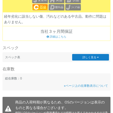
~
経年劣化に該当しない傷、汚れなどのある中古品。動作に問題は
容量
ありません。
~
当社３ヶ月間保証
詳細はこちら
モニタサイズ
スペック
~
スペック表
詳しく見る
価格
在庫数
円 ～
円
総在庫数：0
※ページ上の在庫数表示について
発売日
月 から
年
商品の入荷時期が異なるため、OSのバージョンは表示の
ものと異なる場合がございます。
月 まで
年
個別にOSのバージョンや製造番号などの情報はお答えできかねますので予