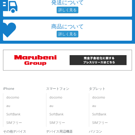
発送について
商品について
iPhone
スマートフォン
タブレット
docomo
docomo
docomo
au
au
au
SoftBank
SoftBank
SoftBank
SIMフリー
SIMフリー
SIMフリー
その他デバイス
デバイス周辺機器
パソコン