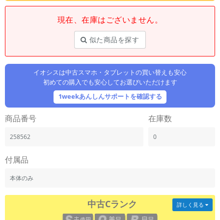
「iPhone」「Xperia」「Galaxy」など
現在、在庫はございません。
メーカー
製造、販売メーカーの絞り込み
「Apple」「SONY」「SHARP」など
似た商品を探す
機能・特徴
商品の搭載機能による絞り込み
イオシスは中古スマホ・タブレットの買い替えも安心
「5G対応」「防水」「ワンセグ」など
初めての購入でも安心してお選びいただけます
ドライブ
1weekあんしんサポートを確認する
ドライブの絞り込み
商品番号
在庫数
ランク
商品状態の絞り込み
258562
0
「新品」「未使用」「中古」など
CPU
付属品
CPUの絞り込み
本体のみ
OS
OSの絞り込み
中古Cランク
詳しく見る
メモリ