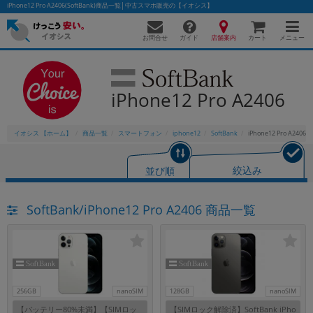
iPhone12 Pro A2406(SoftBank)商品一覧│中古スマホ販売の【イオシス】
お問合せ
店舗案内
メニュー
ガイド
カート
iPhone12 Pro A2406
かんたんパソコン検索に切り替える
イオシス 【ホーム】
商品一覧
スマートフォン
iphone12
SoftBank
iPhone12 Pro A2406
フリーワード
並び順
絞込み
除外ワード
SoftBank/iPhone12 Pro A2406 商品一覧
人気の検索ワード：
Let's note
EliteBook
MacBook
カテゴリー
商品ジャンルの絞り込み
「スマートフォン」「タブレット」など
シリーズ
256GB
nanoSIM
128GB
nanoSIM
商品シリーズ名・ブランド名の絞り込み。
【バッテリー80%未満】【SIMロッ
【SIMロック解除済】SoftBank iPho
「iPhone」「Xperia」「Galaxy」など