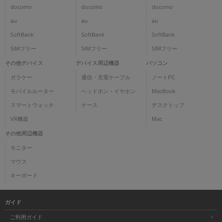
docomo
docomo
docomo
au
au
au
SoftBank
SoftBank
SoftBank
SIMフリー
SIMフリー
SIMフリー
その他デバイス
デバイス周辺機器
パソコン
ガラケー
通信・充電ケーブル
ノートPC
モバイルルーター
ヘッドホン・イヤホン
MacBook
スマートウォッチ
ケース
デスクトップ
VR機器
Mac
その他周辺機器
モニター
マウス
キーボード
ガイド
ご利用ガイド