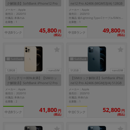
ク解除済】SoftBank iPhone12 Pro
ne12 Pro A2406 (MGM53J/A) 128GB
A2406 (MGMA3J/A) 256GB シルバー
グラファイト
メーカー：Apple
メーカー：Apple
メーカー
発売日： 2020/10
発売日： 2020/10
製造、販売メーカーの絞り込み
付属品: 本体のみ
付属品: 箱/Lightning-Type-Cケーブル/SIMカードツール/マニュアル
「Apple」「SONY」「SHARP」など
在庫数：1
在庫数：1
45,800
49,800
円
円
機能・特徴
中古Bランク
中古Bランク
(税込)
(税込)
商品の搭載機能による絞り込み
「5G対応」「防水」「ワンセグ」など
ドライブ
ドライブの絞り込み
ランク
128GB
nanoSIM
512GB
nanoSIM
商品状態の絞り込み
【バッテリー80%未満】【SIMロッ
【SIMロック解除済】SoftBank iPho
「新品」「未使用」「中古」など
ク解除済】SoftBank iPhone12 Pro
ne12 Pro A2406 (MGMJ3J/A) 512GB
A2406 (MGM73J/A) 128GB ゴールド
パシフィックブルー
メーカー：Apple
メーカー：Apple
CPU
発売日： 2020/10
発売日： 2020/10
付属品: 本体のみ
付属品: 本体のみ
CPUの絞り込み
在庫数：2
在庫数：1
41,800
52,800
OS
円
円
中古Bランク
中古Cランク
(税込)
(税込)
OSの絞り込み
メモリ