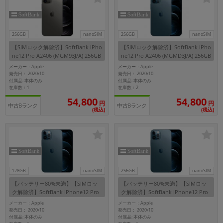
~
容量
256GB
nanoSIM
256GB
nanoSIM
【SIMロック解除済】SoftBank iPho
【SIMロック解除済】SoftBank iPho
~
ne12 Pro A2406 (MGM93J/A) 256GB
ne12 Pro A2406 (MGMD3J/A) 256GB
グラファイト
パシフィックブルー
メーカー：Apple
メーカー：Apple
発売日： 2020/10
発売日： 2020/10
モニタサイズ
付属品: 本体のみ
付属品: 本体のみ
在庫数：1
在庫数：2
~
54,800
54,800
円
円
中古Bランク
中古Bランク
(税込)
(税込)
価格
円 ～
円
128GB
nanoSIM
256GB
nanoSIM
発売日
【バッテリー80%未満】【SIMロッ
【バッテリー80%未満】【SIMロッ
ク解除済】SoftBank iPhone12 Pro
ク解除済】SoftBank iPhone12 Pro
月 から
年
A2406 (MGM83J/A) 128GB パシフィ
A2406 (MGMD3J/A) 256GB パシフィ
メーカー：Apple
メーカー：Apple
ックブルー
ックブルー
発売日： 2020/10
発売日： 2020/10
月 まで
年
付属品: 本体のみ
付属品: 本体のみ