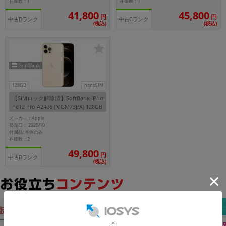
在庫数：1
在庫数：1
41,800
45,800
円
円
各項目のチェックボックスは「or検索」となります。
中古Bランク
中古Bランク
(税込)
(税込)
ただし機能別のみ「and検索」となります。
128GB
nanoSIM
【SIMロック解除済】SoftBank iPho
ne12 Pro A2406 (MGM73J/A) 128GB
ゴールド
メーカー：Apple
発売日： 2020/10
付属品: 本体のみ
在庫数：2
49,800
円
中古Bランク
(税込)