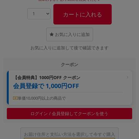
~
カートに入れる
容量
~
お気に入りに追加
お気に入りに追加して後で確認できます
モニタサイズ
~
クーポン
価格
【会員特典】1000円OFF クーポン
会員登録で 1,000円OFF
円 ～
円
単価10,000円以上の商品で
発売日
ログイン / 会員登録してクーポンを使う
月 から
年
お届け住所と支払い方法を選択して今すぐ購入
月 まで
年