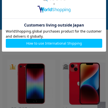
B ホワイト
ブラック
メーカー：Apple
メーカー：Apple
発売日：2020/11
発売日：2020/11
付属品: 本体のみ
付属品: 本体のみ
在庫数：6
在庫数：3
中古Bランク
中古Bランク
24,800
27,800
(税込)
(税込)
円
円
もっと見る
iPhone