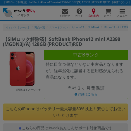
【SIMロック解除済】SoftBank iPhone12 mini A2398 (MGDN3J/A) 128GB (PRODUCT)RED 
お問合せ
店舗案内
メニュー
ガイド
カート
イオシス 【ホーム】
商品一覧
スマートフォン
iphone12
SoftBank
iPhone12 mini A2398
【SIMロック解除済】SoftBank iPhone12 mini A2398
(MGDN3J/A) 128GB (PRODUCT)RED
かんたんパソコン検索に切り替える
中古Bランク
特に目立つ傷などがない中古品となります
フリーワード
が、経年劣化に該当する使用感が見られる
商品になります。
除外ワード
当社３ヶ月間保証
人気の検索ワード：
Let's note
EliteBook
MacBook
※画像はイメージです
詳細はこちら
カテゴリー
商品ジャンルの絞り込み
こちらのiPhoneはバッテリー最大容量80%以上！安心してお使い
「スマートフォン」「タブレット」など
いただけます
シリーズ
こちらの商品は1weekあんしんサポート対象商品です
商品シリーズ名・ブランド名の絞り込み。