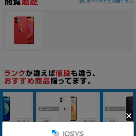
閲覧履歴を大きな画面で表示
nanoSIM
128GB
nanoSIM
128GB
SoftBank iPho
【SIMロック解除済】SoftBank iPho
【SIMロック解除済】S
 (MGAP3J/A) 64GB
ne12 mini A2398 (MGDM3J/A) 128G
ne12 mini A2398 