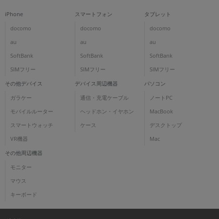
iPhone
スマートフォン
タブレット
docomo
docomo
docomo
au
au
au
SoftBank
SoftBank
SoftBank
SIMフリー
SIMフリー
SIMフリー
その他デバイス
デバイス周辺機器
パソコン
ガラケー
通信・充電ケーブル
ノートPC
モバイルルーター
ヘッドホン・イヤホン
MacBook
スマートウォッチ
ケース
デスクトップ
VR機器
Mac
その他周辺機器
モニター
マウス
キーボード