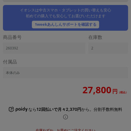
「iPhone」「Xperia」「Galaxy」など
イオシスは中古スマホ・タブレットの買い替えも安心
メーカー
初めての購入でも安心してお選びいただけます
製造、販売メーカーの絞り込み
「Apple」「SONY」「SHARP」など
1weekあんしんサポートを確認する
機能・特徴
商品番号
在庫数
商品の搭載機能による絞り込み
「5G対応」「防水」「ワンセグ」など
260392
2
ドライブ
付属品
ドライブの絞り込み
ランク
本体のみ
商品状態の絞り込み
「新品」「未使用」「中古」など
27,800
円
（税込）
CPU
CPUの絞り込み
なら
12回払いで月々2,370円
から。分割手数料無料
OS
OSの絞り込み
メモリ
在庫わずか。お早めにご注文ください