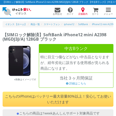
【SIMロック解除済】SoftBank iPhone12 mini A2398 (MGDJ3J/A) 128GB ブラック 【中古Bランク
お問合せ
店舗案内
メニュー
ガイド
カート
イオシス 【ホーム】
商品一覧
スマートフォン
iphone12
SoftBank
iPhone12 mini A2398
【SIMロック解除済】SoftBank iPhone12 mini A2398
(MGDJ3J/A) 128GB ブラック
かんたんパソコン検索に切り替える
中古Bランク
特に目立つ傷などがない中古品となります
フリーワード
が、経年劣化に該当する使用感が見られる
商品になります。
除外ワード
当社３ヶ月間保証
人気の検索ワード：
Let's note
EliteBook
MacBook
※画像はイメージです
詳細はこちら
カテゴリー
商品ジャンルの絞り込み
こちらのiPhoneはバッテリー最大容量80%以上！安心してお使い
「スマートフォン」「タブレット」など
いただけます
シリーズ
こちらの商品は1weekあんしんサポート対象商品です
商品シリーズ名・ブランド名の絞り込み。