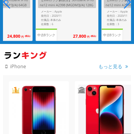
 (MGAP3J/A) 64GB
ne12 mini A2398 (MGDM3J/A) 128G
ne12 mini A2398 
B ホワイト
ブラック
メーカー：Apple
メーカー：Apple
発売日：2020/11
発売日：2020/11
付属品: 本体のみ
付属品: 本体のみ
在庫数：6
在庫数：3
中古Bランク
中古Bランク
24,800
27,800
(税込)
(税込)
円
円
もっと見る
iPhone