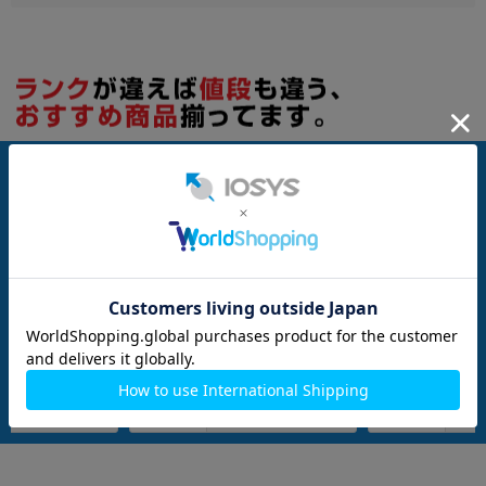
nanoSIM
256GB
nanoSIM
64GB
292 (MYN63J/A) 51
【ネットワーク利用制限▲】iPhone
【SIMロック解除済】
ニウム 【docomo
13 A2631 (MLNJ3J/A) 256GB スター
ne8 A1906 (MQ78
ライト 【SoftBank版SIMフリー】
スグレイ
メーカー：Apple
メーカー：Apple
発売日：2021/09
発売日：2017/09
付属品: 本体のみ
付属品: 箱/USB-C充電ケーブル(1m)/SIMカードツール
在庫数：1
在庫数：1
中古Bランク
中古Cランク
174,800
52,800
(税込)
(税込)
円
円