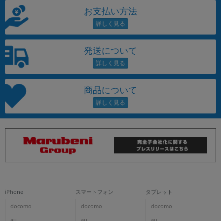
お支払い方法
発送について
商品について
iPhone
スマートフォン
タブレット
docomo
docomo
docomo
au
au
au