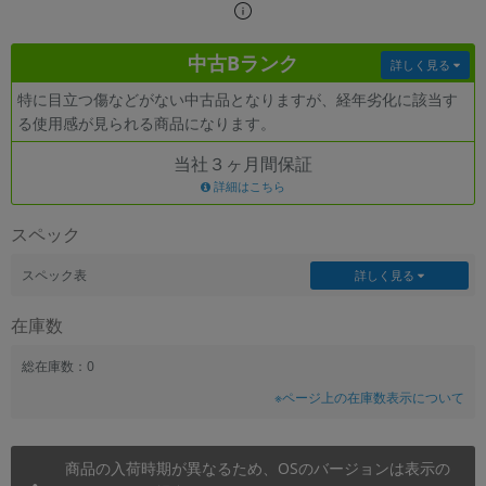
~
中古Bランク
詳しく見る
容量
特に目立つ傷などがない中古品となりますが、経年劣化に該当す
~
る使用感が見られる商品になります。
当社３ヶ月間保証
モニタサイズ
詳細はこちら
~
スペック
価格
スペック表
詳しく見る
円 ～
円
在庫数
総在庫数：0
発売日
※ページ上の在庫数表示について
月 から
年
商品の入荷時期が異なるため、OSのバージョンは表示の
月 まで
年