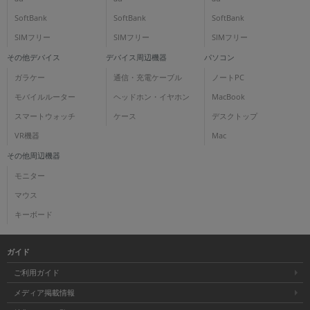
SoftBank
SoftBank
SoftBank
SIMフリー
SIMフリー
SIMフリー
その他デバイス
デバイス周辺機器
パソコン
ガラケー
通信・充電ケーブル
ノートPC
モバイルルーター
ヘッドホン・イヤホン
MacBook
スマートウォッチ
ケース
デスクトップ
VR機器
Mac
その他周辺機器
モニター
マウス
キーボード
ガイド
ご利用ガイド
メディア掲載情報