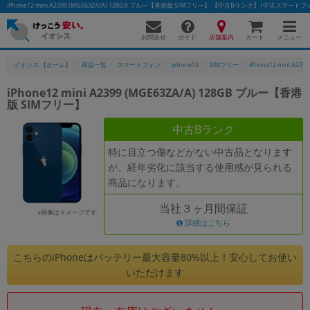
iPhone12 mini A2399 (MGE63ZA/A) 128GB ブルー【香港版 SIMフリー】 【中古Bランク】|中古スマ
お問合せ
店舗案内
メニュー
ガイド
カート
イオシス 【ホーム】
商品一覧
スマートフォン
iphone12
SIMフリー
iPhone12 mini A2399
iPhone12 mini A2399 (MGE63ZA/A) 128GB ブルー【香港
版 SIMフリー】
かんたんパソコン検索に切り替える
中古Bランク
特に目立つ傷などがない中古品となります
フリーワード
が、経年劣化に該当する使用感が見られる
商品になります。
除外ワード
当社３ヶ月間保証
人気の検索ワード：
Let's note
EliteBook
MacBook
※画像はイメージです
詳細はこちら
カテゴリー
商品ジャンルの絞り込み
こちらのiPhoneはバッテリー最大容量80%以上！安心してお使い
「スマートフォン」「タブレット」など
いただけます
シリーズ
商品シリーズ名・ブランド名の絞り込み。