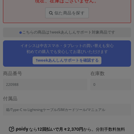
現在、在庫はございません。
「iPhone」「Xperia」「Galaxy」など
メーカー
似た商品を探す
製造、販売メーカーの絞り込み
「Apple」「SONY」「SHARP」など
こちらの商品は1weekあんしんサポート対象商品です
機能・特徴
商品の搭載機能による絞り込み
「5G対応」「防水」「ワンセグ」など
イオシスは中古スマホ・タブレットの買い替えも安心
初めての購入でも安心してお選びいただけます
ドライブ
1weekあんしんサポートを確認する
ドライブの絞り込み
商品番号
在庫数
ランク
商品状態の絞り込み
「新品」「未使用」「中古」など
220988
0
CPU
付属品
CPUの絞り込み
箱/Type-C to Lightningケーブル/SIMカードツール/マニュアル
OS
OSの絞り込み
なら
12回払いで月々2,370円
から。分割手数料無料
メモリ