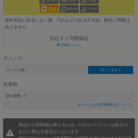
~
経年劣化に該当しない傷、汚れなどのある中古品。動作に問題は
容量
ありません。
~
当社３ヶ月間保証
詳細はこちら
モニタサイズ
スペック
~
スペック表
詳しく見る
価格
在庫数
円 ～
円
総在庫数：0
※ページ上の在庫数表示について
発売日
月 から
年
商品の入荷時期が異なるため、OSのバージョンは表示の
ものと異なる場合がございます。
月 まで
年
個別にOSのバージョンや製造番号などの情報はお答えできかねますので予