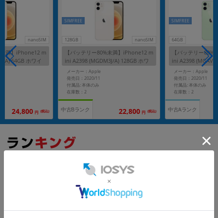
SIMFREE
SIMFREE
nanoSIM
128GB
nanoSIM
64GB
満】iPhone12 m
【バッテリー80%未満】iPhone12 m
【バッテリー80%未満
63J/A) 64GB ホワイ
ini A2398 (MGDM3J/A) 128GB ホワ
ini A2398 (MGAV
フリー】
イト 【国内版SIMフリー】
ン 【国内版SIMフ
メーカー：Apple
メーカー：Apple
発売日：2020/11
発売日：2020/11
付属品: 本体のみ
付属品: 本体のみ
在庫数：2
在庫数：2
中古Bランク
中古Aランク
24,800
22,800
(税込)
(税込)
円
円
もっと見る
iPhone