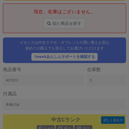
「iPhone」「Xperia」「Galaxy」など
現在、在庫はございません。
メーカー
製造、販売メーカーの絞り込み
「Apple」「SONY」「SHARP」など
似た商品を探す
機能・特徴
商品の搭載機能による絞り込み
イオシスは中古スマホ・タブレットの買い替えも安心
「5G対応」「防水」「ワンセグ」など
初めての購入でも安心してお選びいただけます
ドライブ
1weekあんしんサポートを確認する
ドライブの絞り込み
商品番号
在庫数
ランク
商品状態の絞り込み
407023
0
「新品」「未使用」「中古」など
CPU
付属品
CPUの絞り込み
本体のみ
OS
OSの絞り込み
中古Cランク
詳しく見る
メモリ