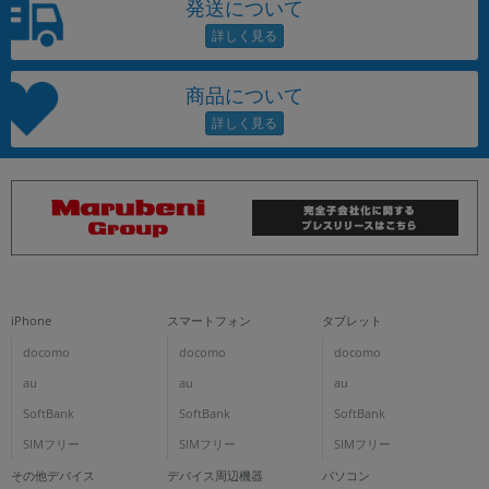
発送について
商品について
iPhone
スマートフォン
タブレット
docomo
docomo
docomo
au
au
au
SoftBank
SoftBank
SoftBank
SIMフリー
SIMフリー
SIMフリー
その他デバイス
デバイス周辺機器
パソコン