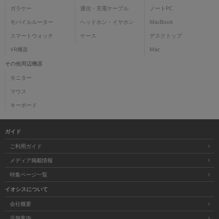
ガラケー
通信・充電ケーブル
ノートPC
モバイルルーター
ヘッドホン・イヤホン
MacBook
スマートウォッチ
ケース
デスクトップ
VR機器
Mac
その他周辺機器
モニター
マウス
キーボード
ガイド
ご利用ガイド
メディア掲載情報
特集ページ一覧
イオシスについて
会社概要
店舗案内