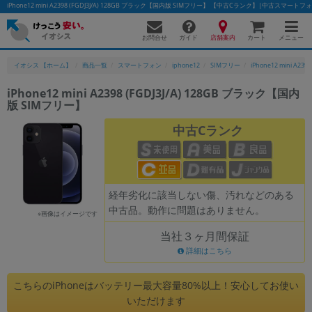
iPhone12 mini A2398 (FGDJ3J/A) 128GB ブラック【国内版 SIMフリー】 【中古Cランク】|中古スマ
お問合せ
店舗案内
メニュー
ガイド
カート
イオシス 【ホーム】
商品一覧
スマートフォン
iphone12
SIMフリー
iPhone12 mini A2398
iPhone12 mini A2398 (FGDJ3J/A) 128GB ブラック【国内
版 SIMフリー】
かんたんパソコン検索に切り替える
中古Cランク
フリーワード
除外ワード
経年劣化に該当しない傷、汚れなどのある
中古品。動作に問題はありません。
人気の検索ワード：
Let's note
EliteBook
MacBook
※画像はイメージです
当社３ヶ月間保証
カテゴリー
詳細はこちら
商品ジャンルの絞り込み
「スマートフォン」「タブレット」など
こちらのiPhoneはバッテリー最大容量80%以上！安心してお使い
シリーズ
いただけます
商品シリーズ名・ブランド名の絞り込み。