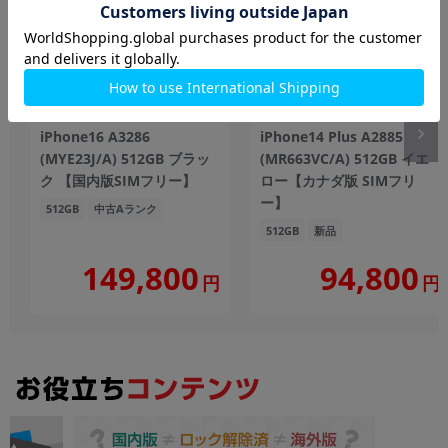
iPhone16 A3286
iPhone14 Plus A2885
(MYE23J/A) 512GB ブラッ
(MR663VC/A) 512GB イエ
ク 【国内版SIMフリー】
ロー【カナダ版 SIMフリ
ー】
512GB
中古Aランク
512GB
新品
149,800
94,800
円
円