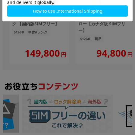
iPhone16 A3286
iPhone14 Plus A2885
(MYE23J/A) 512GB ブラッ
(MR663VC/A) 512GB イエ
ク 【国内版SIMフリー】
ロー【カナダ版 SIMフリ
ー】
512GB
中古Aランク
512GB
新品
149,800
94,800
円
円