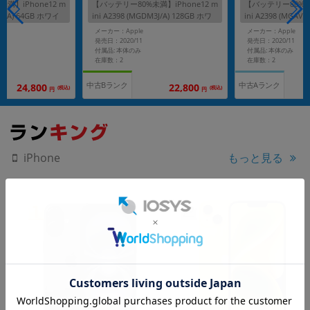
満】iPhone12 m
【バッテリー80%未満】iPhone12 m
【バッテリー80%未満
63J/A) 64GB ホワイ
ini A2398 (MGDM3J/A) 128GB ホワ
ini A2398 (MGAV
フリー】
イト 【国内版SIMフリー】
ン 【国内版SIMフ
メーカー：Apple
メーカー：Apple
発売日：2020/11
発売日：2020/11
付属品: 本体のみ
付属品: 本体のみ
在庫数：2
在庫数：2
中古Bランク
中古Aランク
24,800
22,800
(税込)
(税込)
円
円
もっと見る
iPhone