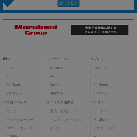
iPhone
スマートフォン
タブレット
docomo
docomo
docomo
au
au
au
SoftBank
SoftBank
SoftBank
SIMフリー
SIMフリー
SIMフリー
その他デバイス
デバイス周辺機器
パソコン
ガラケー
通信・充電ケーブル
ノートPC
モバイルルーター
ヘッドホン・イヤホン
MacBook
スマートウォッチ
ケース
デスクトップ
VR機器
Mac