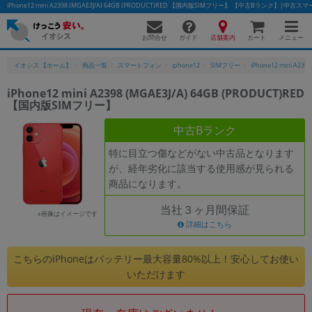
iPhone12 mini A2398 (MGAE3J/A) 64GB (PRODUCT)RED 【国内版SIMフリー】 【中古Bランク】
お問合せ
店舗案内
メニュー
ガイド
カート
イオシス 【ホーム】
商品一覧
スマートフォン
iphone12
SIMフリー
iPhone12 mini A2398
iPhone12 mini A2398 (MGAE3J/A) 64GB (PRODUCT)RED
【国内版SIMフリー】
かんたんパソコン検索に切り替える
中古Bランク
特に目立つ傷などがない中古品となります
フリーワード
が、経年劣化に該当する使用感が見られる
商品になります。
除外ワード
当社３ヶ月間保証
人気の検索ワード：
Let's note
EliteBook
MacBook
※画像はイメージです
詳細はこちら
カテゴリー
商品ジャンルの絞り込み
こちらのiPhoneはバッテリー最大容量80%以上！安心してお使い
「スマートフォン」「タブレット」など
いただけます
シリーズ
商品シリーズ名・ブランド名の絞り込み。