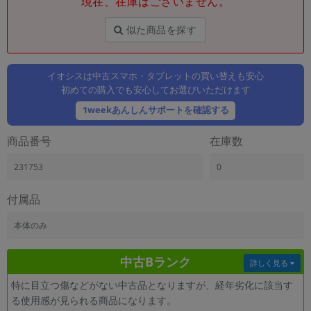
現在、在庫はございません。
「iPhone」「Xperia」「Galaxy」など
メーカー
似た商品を探す
製造、販売メーカーの絞り込み
「Apple」「SONY」「SHARP」など
イオシスは中古スマホ・タブレットの買い替えも安心
機能・特徴
初めての購入でも安心してお選びいただけます
商品の搭載機能による絞り込み
「5G対応」「防水」「ワンセグ」など
1weekあんしんサポートを確認する
ドライブ
商品番号
在庫数
ドライブの絞り込み
231753
0
ランク
商品状態の絞り込み
「新品」「未使用」「中古」など
付属品
CPU
本体のみ
CPUの絞り込み
中古Bランク
OS
詳しく見る
OSの絞り込み
特に目立つ傷などがない中古品となりますが、経年劣化に該当す
る使用感が見られる商品になります。
メモリ