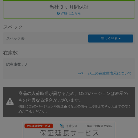
当社３ヶ月間保証
~
詳細はこちら
容量
スペック
~
スペック表
詳しく見る
モニタサイズ
在庫数
~
総在庫数：0
※ページ上の在庫数表示について
価格
円 ～
円
商品の入荷時期が異なるため、OSのバージョンは表示の
ものと異なる場合がございます。
個別にOSのバージョンや製造番号などの情報はお答えできかねますので予
発売日
めご了承ください。
月 から
年
月 まで
年