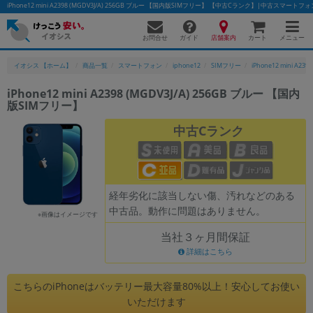
iPhone12 mini A2398 (MGDV3J/A) 256GB ブルー 【国内版SIMフリー】 【中古Cランク】|中古スマー
お問合せ
店舗案内
メニュー
ガイド
カート
イオシス 【ホーム】
商品一覧
スマートフォン
iphone12
SIMフリー
iPhone12 mini A2398
iPhone12 mini A2398 (MGDV3J/A) 256GB ブルー 【国内
版SIMフリー】
かんたんパソコン検索に切り替える
中古Cランク
フリーワード
除外ワード
経年劣化に該当しない傷、汚れなどのある
中古品。動作に問題はありません。
人気の検索ワード：
Let's note
EliteBook
MacBook
※画像はイメージです
当社３ヶ月間保証
カテゴリー
詳細はこちら
商品ジャンルの絞り込み
「スマートフォン」「タブレット」など
こちらのiPhoneはバッテリー最大容量80%以上！安心してお使い
シリーズ
いただけます
商品シリーズ名・ブランド名の絞り込み。