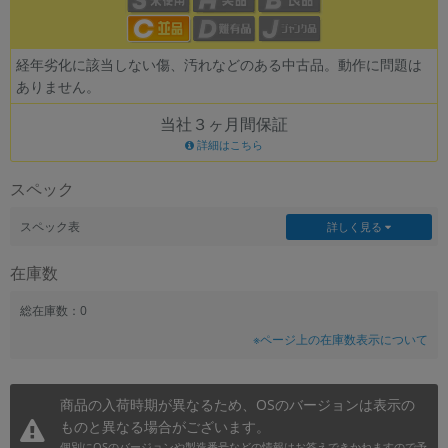
~
経年劣化に該当しない傷、汚れなどのある中古品。動作に問題は
容量
ありません。
~
当社３ヶ月間保証
詳細はこちら
モニタサイズ
スペック
~
スペック表
詳しく見る
価格
在庫数
円 ～
円
総在庫数：0
※ページ上の在庫数表示について
発売日
月 から
年
商品の入荷時期が異なるため、OSのバージョンは表示の
ものと異なる場合がございます。
月 まで
年
個別にOSのバージョンや製造番号などの情報はお答えできかねますので予