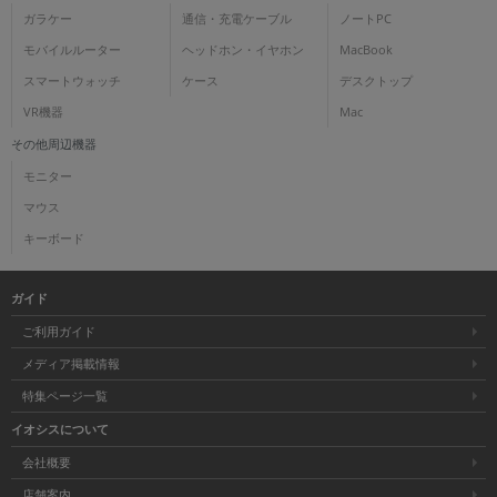
ガラケー
通信・充電ケーブル
ノートPC
モバイルルーター
ヘッドホン・イヤホン
MacBook
スマートウォッチ
ケース
デスクトップ
VR機器
Mac
その他周辺機器
モニター
マウス
キーボード
ガイド
ご利用ガイド
メディア掲載情報
特集ページ一覧
イオシスについて
会社概要
店舗案内