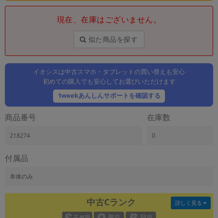
「iPhone」「Xperia」「Galaxy」など
現在、在庫はございません。
メーカー
製造、販売メーカーの絞り込み
「Apple」「SONY」「SHARP」など
似た商品を探す
機能・特徴
商品の搭載機能による絞り込み
イオシスは中古スマホ・タブレットの買い替えも安心
「5G対応」「防水」「ワンセグ」など
初めての購入でも安心してお選びいただけます
ドライブ
1weekあんしんサポートを確認する
ドライブの絞り込み
商品番号
在庫数
ランク
商品状態の絞り込み
218274
0
「新品」「未使用」「中古」など
CPU
付属品
CPUの絞り込み
本体のみ
OS
OSの絞り込み
中古Cランク
詳しく見る
メモリ