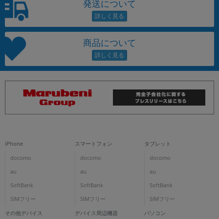
発送について
商品について
iPhone
スマートフォン
タブレット
docomo
docomo
docomo
au
au
au
SoftBank
SoftBank
SoftBank
SIMフリー
SIMフリー
SIMフリー
その他デバイス
デバイス周辺機器
パソコン