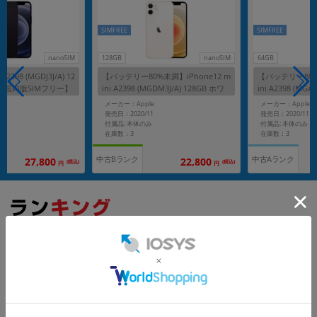
SIMFREE
SIMFREE
nanoSIM
128GB
nanoSIM
64GB
2398 (MGDJ3J/A) 12
【バッテリー80%未満】iPhone12 m
【バッテリー80%未満
【国内版SIMフリー】
ini A2398 (MGDM3J/A) 128GB ホワ
ini A2398 (MGA6
イト 【国内版SIMフリー】
ト 【国内版SIMフ
メーカー：Apple
メーカー：Apple
発売日：2020/11
発売日：2020/11
付属品: 本体のみ
付属品: 本体のみ
在庫数：3
在庫数：3
中古Bランク
中古Aランク
27,800
22,800
(税込)
(税込)
円
円
もっと見る
iPhone