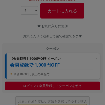
~
カートに入れる
容量
~
お気に入りに追加
お気に入りに追加して後で確認できます
モニタサイズ
~
クーポン
価格
【会員特典】1000円OFF クーポン
会員登録で 1,000円OFF
円 ～
円
単価10,000円以上の商品で
発売日
ログイン / 会員登録してクーポンを使う
月 から
年
お届け住所と支払い方法を選択して今すぐ購入
月 まで
年