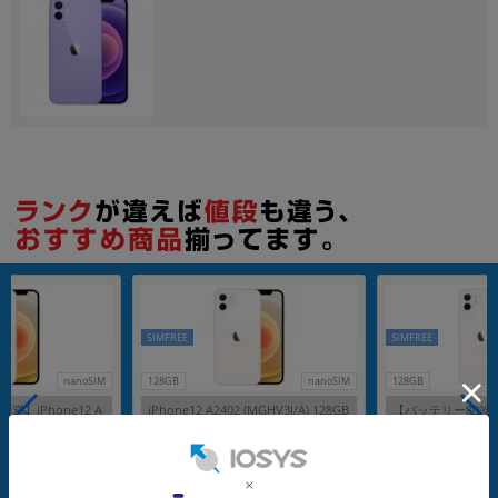
SIMFREE
SIMFREE
nanoSIM
128GB
nanoSIM
128GB
満】iPhone12 A
iPhone12 A2402 (MGHV3J/A) 128GB
【バッテリー80%未満
A) 128GB ホワイト
ホワイト 【国内版SIMフリー】
2402 (MGHV3J/A
リー】
【国内版SIMフリ
メーカー：Apple
メーカー：Apple
発売日：2020/10
発売日：2020/10
付属品: 本体のみ
付属品: 本体のみ