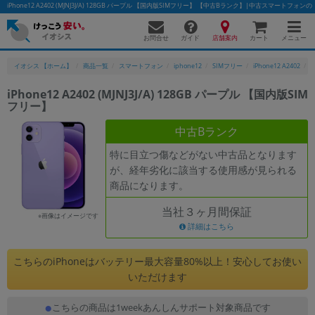
iPhone12 A2402 (MJNJ3J/A) 128GB パープル 【国内版SIMフリー】 【中古Bランク】|中古スマートフォ
お問合せ
店舗案内
メニュー
ガイド
カート
イオシス 【ホーム】
商品一覧
スマートフォン
iphone12
SIMフリー
iPhone12 A2402
i
iPhone12 A2402 (MJNJ3J/A) 128GB パープル 【国内版SIM
フリー】
かんたんパソコン検索に切り替える
中古Bランク
特に目立つ傷などがない中古品となります
フリーワード
が、経年劣化に該当する使用感が見られる
商品になります。
除外ワード
当社３ヶ月間保証
人気の検索ワード：
Let's note
EliteBook
MacBook
※画像はイメージです
詳細はこちら
カテゴリー
商品ジャンルの絞り込み
こちらのiPhoneはバッテリー最大容量80%以上！安心してお使い
「スマートフォン」「タブレット」など
いただけます
シリーズ
こちらの商品は1weekあんしんサポート対象商品です
商品シリーズ名・ブランド名の絞り込み。