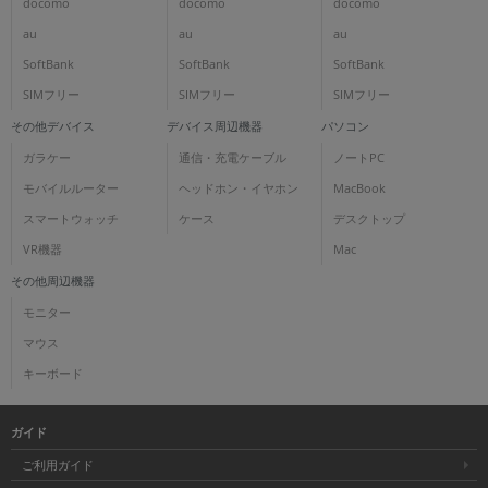
docomo
docomo
docomo
au
au
au
SoftBank
SoftBank
SoftBank
SIMフリー
SIMフリー
SIMフリー
その他デバイス
デバイス周辺機器
パソコン
ガラケー
通信・充電ケーブル
ノートPC
モバイルルーター
ヘッドホン・イヤホン
MacBook
スマートウォッチ
ケース
デスクトップ
VR機器
Mac
その他周辺機器
モニター
マウス
キーボード
ガイド
ご利用ガイド