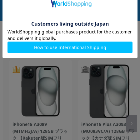
在庫数：1
在庫数：1
中古Cランク
中古Bランク
32,800
25,800
(税込)
(税込)
円
円
もっと見る
iPhone
iPhone15 A3089
iPhone15 Plus A3093
(MTMH3J/A) 128GB ブラッ
(MU083VC/A) 128GB ブラ
ク 【Rakuten版SIMフリ
ック【カナダ版 SIMフリ