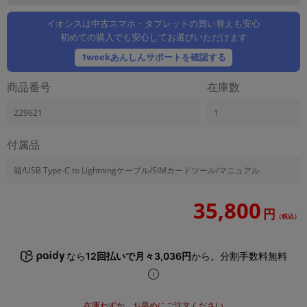
「iPhone」「Xperia」「Galaxy」など
イオシスは中古スマホ・タブレットの買い替えも安心
メーカー
初めての購入でも安心してお選びいただけます
製造、販売メーカーの絞り込み
「Apple」「SONY」「SHARP」など
1weekあんしんサポートを確認する
機能・特徴
商品番号
在庫数
商品の搭載機能による絞り込み
「5G対応」「防水」「ワンセグ」など
229621
1
ドライブ
付属品
ドライブの絞り込み
ランク
箱/USB Type-C to Lightningケーブル/SIMカードツール/マニュアル
商品状態の絞り込み
「新品」「未使用」「中古」など
35,800
円
（税込）
CPU
CPUの絞り込み
なら
12回払いで月々3,036円
から。分割手数料無料
OS
OSの絞り込み
メモリ
在庫わずか。お早めにご注文ください