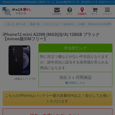
iPhone12 mini A2398 (MGDJ3J/A) 128GB ブラック 【mineo版SIMフリー】 【中古Bランク】|中古
お問合せ
店舗案内
メニュー
ガイド
カート
イオシス 【ホーム】
商品一覧
スマートフォン
iphone12
その他
iPhone12 mini A2398
iPhone12 mini A2398 (MGDJ3J/A) 128GB ブラック
【mineo版SIMフリー】
かんたんパソコン検索に切り替える
中古Bランク
特に目立つ傷などがない中古品となります
フリーワード
が、経年劣化に該当する使用感が見られる
商品になります。
除外ワード
当社３ヶ月間保証
人気の検索ワード：
Let's note
EliteBook
MacBook
※画像はイメージです
詳細はこちら
カテゴリー
商品ジャンルの絞り込み
こちらのiPhoneはバッテリー最大容量80%以上！安心してお使い
「スマートフォン」「タブレット」など
いただけます
シリーズ
商品シリーズ名・ブランド名の絞り込み。