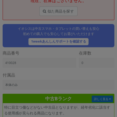
現在、在庫はございません。
「iPhone」「Xperia」「Galaxy」など
メーカー
似た商品を探す
製造、販売メーカーの絞り込み
「Apple」「SONY」「SHARP」など
イオシスは中古スマホ・タブレットの買い替えも安心
機能・特徴
初めての購入でも安心してお選びいただけます
商品の搭載機能による絞り込み
「5G対応」「防水」「ワンセグ」など
1weekあんしんサポートを確認する
ドライブ
商品番号
在庫数
ドライブの絞り込み
410028
0
ランク
商品状態の絞り込み
「新品」「未使用」「中古」など
付属品
CPU
本体のみ
CPUの絞り込み
中古Bランク
OS
詳しく見る
OSの絞り込み
特に目立つ傷などがない中古品となりますが、経年劣化に該当す
る使用感が見られる商品になります。
メモリ