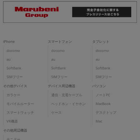
iPhone
スマートフォン
タブレット
docomo
docomo
docomo
au
au
au
SoftBank
SoftBank
SoftBank
SIMフリー
SIMフリー
SIMフリー
その他デバイス
デバイス周辺機器
パソコン
ガラケー
通信・充電ケーブル
ノートPC
モバイルルーター
ヘッドホン・イヤホン
MacBook
スマートウォッチ
ケース
デスクトップ
VR機器
Mac
その他周辺機器
モニター