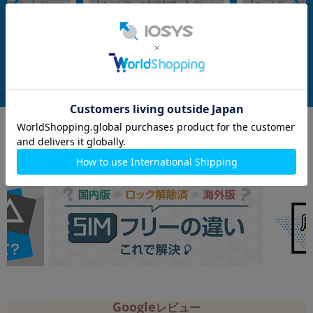
制限▲】iPhone
【ネットワーク利用制限▲】iPhone
【ネットワーク利用制
G8C4J/A) 512GB デ
17 Pro Max A3525 (MFY84J/A) 256G
17 Pro Max A3525 
ftBank版SIMフリ
B シルバー 【au版SIMフリー】
B コズミックオレン
メーカー：Apple
メーカー：Apple
SIMフリー】
発売日：2025/09
発売日：2025/09
充電ケーブル(1m)
付属品: 箱/USB-C充電ケーブル(1m)
付属品: 箱/USB-C充
在庫数：1
在庫数：1
中古Aランク
未使用品
223,800
208,800
(税込)
(税込)
円
円
Google
レビュー