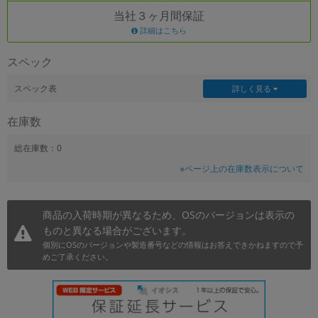
当社３ヶ月間保証
~
詳細はこちら
容量
スペック
~
スペック表
詳しく見る
モニタサイズ
在庫数
~
総在庫数：0
※ページ上の在庫数表示について
価格
円 ～
円
商品の入荷時期が異なるため、OSのバージョンは表示の
ものと異なる場合がございます。
個別にOSのバージョンや製造番号などの情報はお答えできかねますので予
発売日
めご了承ください。
月 から
年
月 まで
年