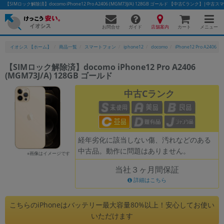
【SIMロック解除済】docomo iPhone12 Pro A2406 (MGM73J/A) 128GB ゴールド 【中古Cランク】
お問合せ
店舗案内
メニュー
ガイド
カート
イオシス 【ホーム】
商品一覧
スマートフォン
iphone12
docomo
iPhone12 Pro A2406
【SIMロック解除済】docomo iPhone12 Pro A2406
(MGM73J/A) 128GB ゴールド
かんたんパソコン検索に切り替える
中古Cランク
フリーワード
除外ワード
経年劣化に該当しない傷、汚れなどのある
中古品。動作に問題はありません。
人気の検索ワード：
Let's note
EliteBook
MacBook
※画像はイメージです
当社３ヶ月間保証
カテゴリー
詳細はこちら
商品ジャンルの絞り込み
「スマートフォン」「タブレット」など
こちらのiPhoneはバッテリー最大容量80%以上！安心してお使い
シリーズ
いただけます
商品シリーズ名・ブランド名の絞り込み。