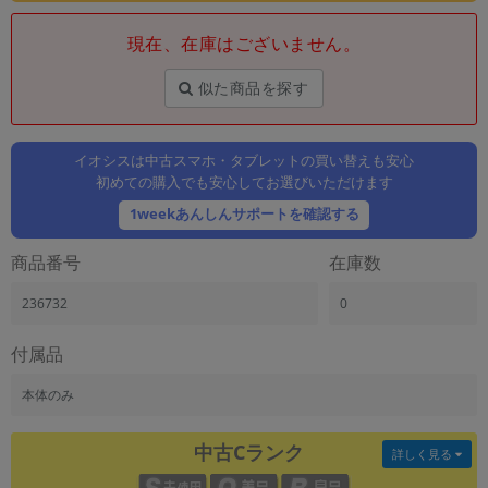
「iPhone」「Xperia」「Galaxy」など
現在、在庫はございません。
メーカー
製造、販売メーカーの絞り込み
「Apple」「SONY」「SHARP」など
似た商品を探す
機能・特徴
商品の搭載機能による絞り込み
イオシスは中古スマホ・タブレットの買い替えも安心
「5G対応」「防水」「ワンセグ」など
初めての購入でも安心してお選びいただけます
ドライブ
1weekあんしんサポートを確認する
ドライブの絞り込み
商品番号
在庫数
ランク
商品状態の絞り込み
236732
0
「新品」「未使用」「中古」など
CPU
付属品
CPUの絞り込み
本体のみ
OS
OSの絞り込み
中古Cランク
詳しく見る
メモリ