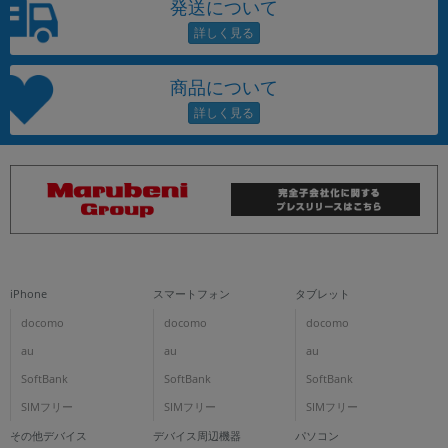
発送について
商品について
iPhone
スマートフォン
タブレット
docomo
docomo
docomo
au
au
au
SoftBank
SoftBank
SoftBank
SIMフリー
SIMフリー
SIMフリー
その他デバイス
デバイス周辺機器
パソコン