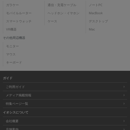
ガラケー
通信・充電ケーブル
ノートPC
モバイルルーター
ヘッドホン・イヤホン
MacBook
スマートウォッチ
ケース
デスクトップ
VR機器
Mac
その他周辺機器
モニター
マウス
キーボード
ガイド
ご利用ガイド
メディア掲載情報
特集ページ一覧
イオシスについて
会社概要
店舗案内