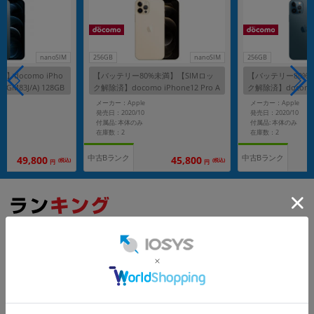
nanoSIM
256GB
nanoSIM
256GB
】docomo iPho
【バッテリー80%未満】【SIMロッ
【バッテリー80%
(MGM83J/A) 128GB
ク解除済】docomo iPhone12 Pro A
ク解除済】docomo i
ルー
2406 (MGMC3J/A) 256GB ゴールド
2406 (MGMD3J/A
メーカー：Apple
メーカー：Apple
ックブルー
発売日：2020/10
発売日：2020/10
付属品: 本体のみ
付属品: 本体のみ
在庫数：2
在庫数：2
中古Bランク
中古Bランク
49,800
45,800
(税込)
(税込)
円
円
もっと見る
iPhone