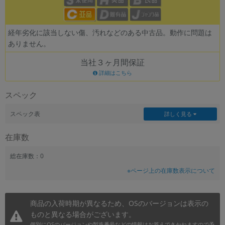
~
経年劣化に該当しない傷、汚れなどのある中古品。動作に問題は
容量
ありません。
~
当社３ヶ月間保証
詳細はこちら
モニタサイズ
スペック
~
スペック表
詳しく見る
価格
在庫数
円 ～
円
総在庫数：0
※ページ上の在庫数表示について
発売日
月 から
年
商品の入荷時期が異なるため、OSのバージョンは表示の
ものと異なる場合がございます。
月 まで
年
個別にOSのバージョンや製造番号などの情報はお答えできかねますので予