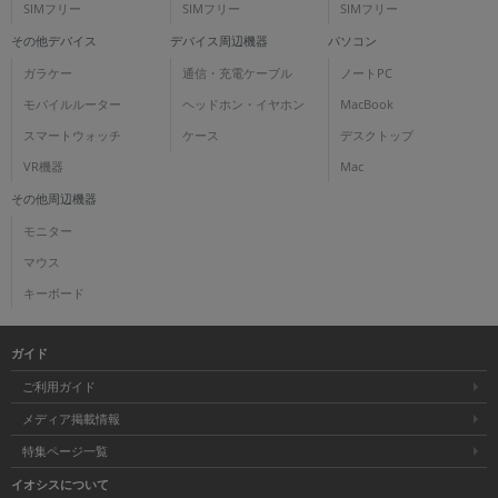
SIMフリー
SIMフリー
SIMフリー
その他デバイス
デバイス周辺機器
パソコン
ガラケー
通信・充電ケーブル
ノートPC
モバイルルーター
ヘッドホン・イヤホン
MacBook
スマートウォッチ
ケース
デスクトップ
VR機器
Mac
その他周辺機器
モニター
マウス
キーボード
ガイド
ご利用ガイド
メディア掲載情報
特集ページ一覧
イオシスについて