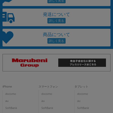
発送について
商品について
iPhone
スマートフォン
タブレット
docomo
docomo
docomo
au
au
au
SoftBank
SoftBank
SoftBank