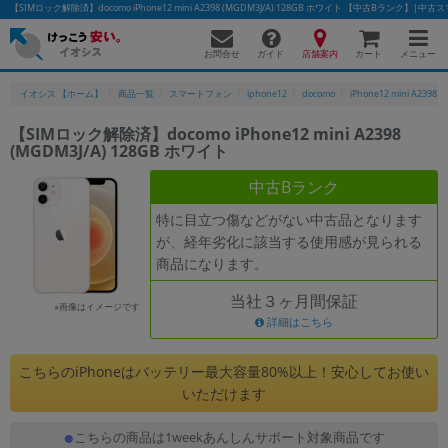
【SIMロック解除済】docomo iPhone12 mini A2398 (MGDM3J/A) 128GB ホワイト 【中古Bランク
お問合せ
店舗案内
メニュー
ガイド
カート
イオシス 【ホーム】
商品一覧
スマートフォン
iphone12
docomo
iPhone12 mini A2398
【SIMロック解除済】docomo iPhone12 mini A2398
(MGDM3J/A) 128GB ホワイト
かんたんパソコン検索に切り替える
中古Bランク
特に目立つ傷などがない中古品となります
フリーワード
が、経年劣化に該当する使用感が見られる
商品になります。
除外ワード
当社３ヶ月間保証
人気の検索ワード：
Let's note
EliteBook
MacBook
※画像はイメージです
詳細はこちら
カテゴリー
商品ジャンルの絞り込み
こちらのiPhoneはバッテリー最大容量80%以上！安心してお使い
「スマートフォン」「タブレット」など
いただけます
シリーズ
こちらの商品は1weekあんしんサポート対象商品です
商品シリーズ名・ブランド名の絞り込み。