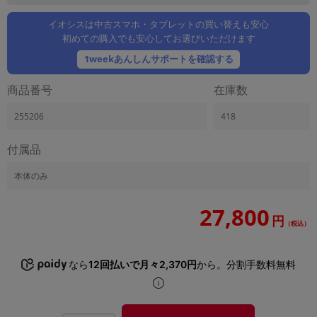
「iPhone」「Xperia」「Galaxy」など
イオシスは中古スマホ・タブレットの買い替えも安心
メーカー
初めての購入でも安心してお選びいただけます
製造、販売メーカーの絞り込み
「Apple」「SONY」「SHARP」など
1weekあんしんサポートを確認する
機能・特徴
商品番号
在庫数
商品の搭載機能による絞り込み
「5G対応」「防水」「ワンセグ」など
255206
418
ドライブ
付属品
ドライブの絞り込み
ランク
本体のみ
商品状態の絞り込み
「新品」「未使用」「中古」など
27,800
円
（税込）
CPU
CPUの絞り込み
なら
12回払いで月々2,370円
から。分割手数料無料
OS
OSの絞り込み
メモリ