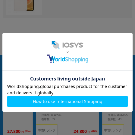
nanoSIM
128GB
nanoSIM
128GB
】docomo iPho
【SIMロック解除済】docomo iPho
【SIMロック解除済】
 (MGDM3J/A) 128G
ne12 mini A2398 (MGDM3J/A) 128G
ne12 mini A2398 
B ホワイト
ブラック
メーカー：Apple
メーカー：Apple
発売日：2020/11
発売日：2020/11
付属品: 本体のみ
付属品: 本体のみ
在庫数：77
在庫数：49
中古Cランク
中古Cランク
27,800
24,800
(税込)
(税込)
円
円