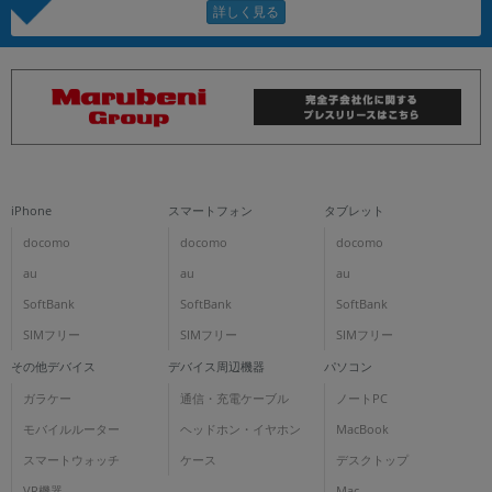
iPhone
スマートフォン
タブレット
docomo
docomo
docomo
au
au
au
SoftBank
SoftBank
SoftBank
SIMフリー
SIMフリー
SIMフリー
その他デバイス
デバイス周辺機器
パソコン
ガラケー
通信・充電ケーブル
ノートPC
モバイルルーター
ヘッドホン・イヤホン
MacBook
スマートウォッチ
ケース
デスクトップ
VR機器
Mac