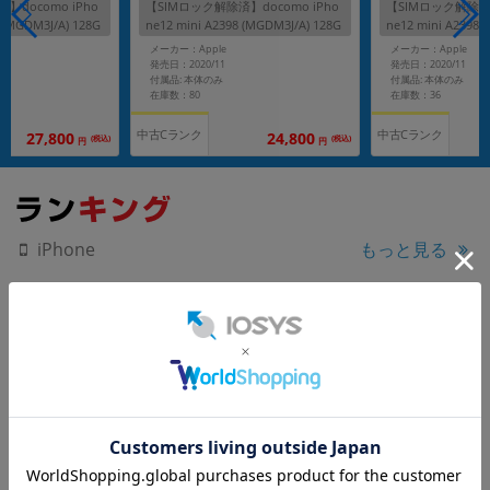
】docomo iPho
【SIMロック解除済】docomo iPho
【SIMロック解除済】
 (MGDM3J/A) 128G
ne12 mini A2398 (MGDM3J/A) 128G
ne12 mini A2398 
B ホワイト
ブラック
メーカー：Apple
メーカー：Apple
発売日：2020/11
発売日：2020/11
付属品: 本体のみ
付属品: 本体のみ
在庫数：80
在庫数：36
中古Cランク
中古Cランク
27,800
24,800
(税込)
(税込)
円
円
もっと見る
iPhone