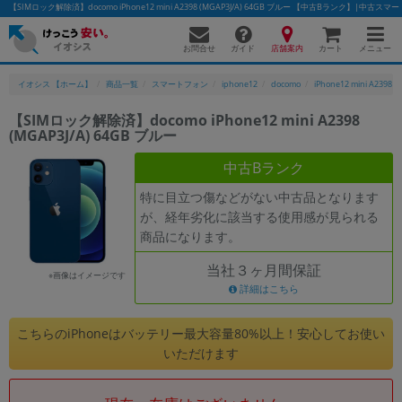
【SIMロック解除済】docomo iPhone12 mini A2398 (MGAP3J/A) 64GB ブルー 【中古Bランク】|中
お問合せ
店舗案内
メニュー
ガイド
カート
イオシス 【ホーム】
商品一覧
スマートフォン
iphone12
docomo
iPhone12 mini A2398
【SIMロック解除済】docomo iPhone12 mini A2398
(MGAP3J/A) 64GB ブルー
かんたんパソコン検索に切り替える
中古Bランク
特に目立つ傷などがない中古品となります
フリーワード
が、経年劣化に該当する使用感が見られる
商品になります。
除外ワード
当社３ヶ月間保証
人気の検索ワード：
Let's note
EliteBook
MacBook
※画像はイメージです
詳細はこちら
カテゴリー
商品ジャンルの絞り込み
こちらのiPhoneはバッテリー最大容量80%以上！安心してお使い
「スマートフォン」「タブレット」など
いただけます
シリーズ
商品シリーズ名・ブランド名の絞り込み。