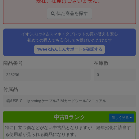
現在、在庫はございません。
「iPhone」「Xperia」「Galaxy」など
メーカー
似た商品を探す
製造、販売メーカーの絞り込み
「Apple」「SONY」「SHARP」など
イオシスは中古スマホ・タブレットの買い替えも安心
機能・特徴
初めての購入でも安心してお選びいただけます
商品の搭載機能による絞り込み
「5G対応」「防水」「ワンセグ」など
1weekあんしんサポートを確認する
ドライブ
商品番号
在庫数
ドライブの絞り込み
223236
0
ランク
商品状態の絞り込み
「新品」「未使用」「中古」など
付属品
CPU
箱/USB-C - Lightningケーブル/SIMカードツール/マニュアル
CPUの絞り込み
中古Bランク
OS
詳しく見る
OSの絞り込み
特に目立つ傷などがない中古品となりますが、経年劣化に該当す
る使用感が見られる商品になります。
メモリ