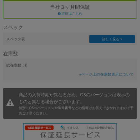
当社３ヶ月間保証
~
詳細はこちら
容量
スペック
~
スペック表
詳しく見る
モニタサイズ
在庫数
~
総在庫数：0
※ページ上の在庫数表示について
価格
円 ～
円
商品の入荷時期が異なるため、OSのバージョンは表示の
ものと異なる場合がございます。
個別にOSのバージョンや製造番号などの情報はお答えできかねますので予
発売日
めご了承ください。
月 から
年
月 まで
年