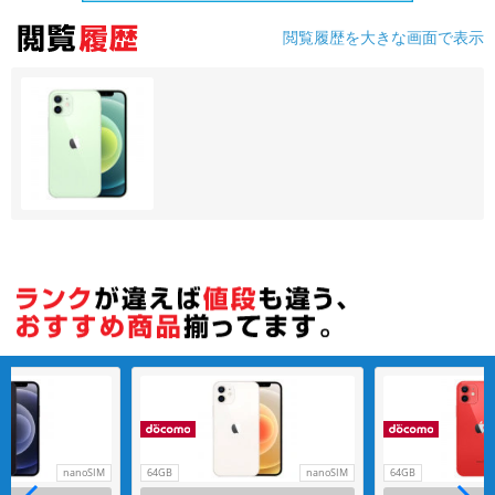
閲覧履歴を大きな画面で表示
各項目のチェックボックスは「or検索」となります。
ただし機能別のみ「and検索」となります。
nanoSIM
64GB
nanoSIM
64GB