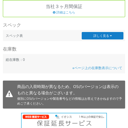
当社３ヶ月間保証
~
詳細はこちら
容量
スペック
~
スペック表
詳しく見る
モニタサイズ
在庫数
~
総在庫数：0
※ページ上の在庫数表示について
価格
円 ～
円
商品の入荷時期が異なるため、OSのバージョンは表示の
ものと異なる場合がございます。
個別にOSのバージョンや製造番号などの情報はお答えできかねますので予
発売日
めご了承ください。
月 から
年
月 まで
年