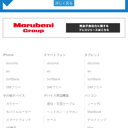
iPhone
スマートフォン
タブレット
docomo
docomo
docomo
au
au
au
SoftBank
SoftBank
SoftBank
SIMフリー
SIMフリー
SIMフリー
その他デバイス
デバイス周辺機器
パソコン
ガラケー
通信・充電ケーブル
ノートPC
モバイルルーター
ヘッドホン・イヤホン
MacBook
スマートウォッチ
ケース
デスクトップ
VR機器
Mac