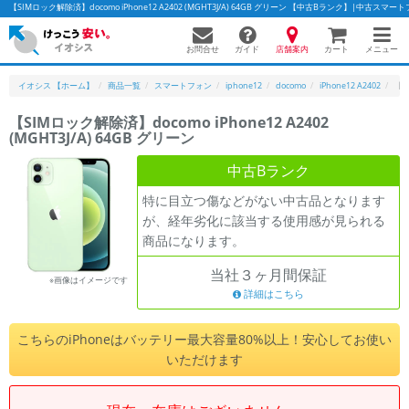
【SIMロック解除済】docomo iPhone12 A2402 (MGHT3J/A) 64GB グリーン 【中古Bランク】|中古ス
お問合せ
店舗案内
メニュー
ガイド
カート
イオシス 【ホーム】
商品一覧
スマートフォン
iphone12
docomo
iPhone12 A2402
【S
【SIMロック解除済】docomo iPhone12 A2402
(MGHT3J/A) 64GB グリーン
かんたんパソコン検索に切り替える
中古Bランク
特に目立つ傷などがない中古品となります
フリーワード
が、経年劣化に該当する使用感が見られる
商品になります。
除外ワード
当社３ヶ月間保証
人気の検索ワード：
Let's note
EliteBook
MacBook
※画像はイメージです
詳細はこちら
カテゴリー
商品ジャンルの絞り込み
こちらのiPhoneはバッテリー最大容量80%以上！安心してお使い
「スマートフォン」「タブレット」など
いただけます
シリーズ
商品シリーズ名・ブランド名の絞り込み。