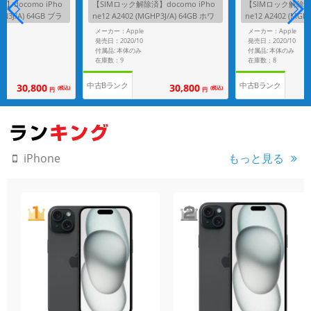
】docomo iPho
【SIMロック解除済】docomo iPho
【SIMロック解除済】
HN3J/A) 64GB ブラ
ne12 A2402 (MGHP3J/A) 64GB ホワ
ne12 A2402 (MGHQ
イト
DUCT)RED
メーカー：Apple
メーカー：Apple
発売日：2020/10
発売日：2020/10
付属品: 本体のみ
付属品: 本体のみ
在庫数：9
在庫数：8
中古Bランク
中古Bランク
30,800
30,800
(税込)
(税込)
円
円
もっと見る
iPhone