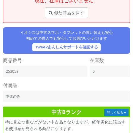
現在、在庫はございません。
「iPhone」「Xperia」「Galaxy」など
メーカー
似た商品を探す
製造、販売メーカーの絞り込み
「Apple」「SONY」「SHARP」など
イオシスは中古スマホ・タブレットの買い替えも安心
機能・特徴
初めての購入でも安心してお選びいただけます
商品の搭載機能による絞り込み
「5G対応」「防水」「ワンセグ」など
1weekあんしんサポートを確認する
ドライブ
商品番号
在庫数
ドライブの絞り込み
253058
0
ランク
商品状態の絞り込み
「新品」「未使用」「中古」など
付属品
CPU
本体のみ
CPUの絞り込み
中古Bランク
OS
詳しく見る
OSの絞り込み
特に目立つ傷などがない中古品となりますが、経年劣化に該当す
る使用感が見られる商品になります。
メモリ