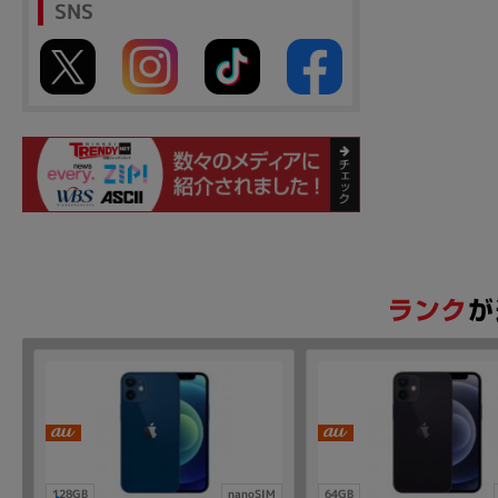
SNS
128GB
nanoSIM
64GB