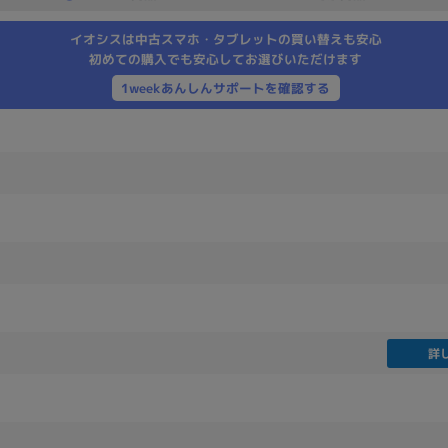
製造、販売メーカーの絞り込み
イオシスは中古スマホ・タブレットの買い替えも安心
Pana
TOSHIBA
Apple
SONY
VAIO
初めての購入でも安心してお選びいただけます
Asus
HP
1weekあんしんサポートを確認する
ドライブ
ドライブの絞り込み
DVD-マルチ
BD-ROM
BD−R
DVDスーパーマルチ
その他
詳
CPU
CPUの絞り込み
Apple M1
Apple M2
ンク
Cランク
Ryzen 9