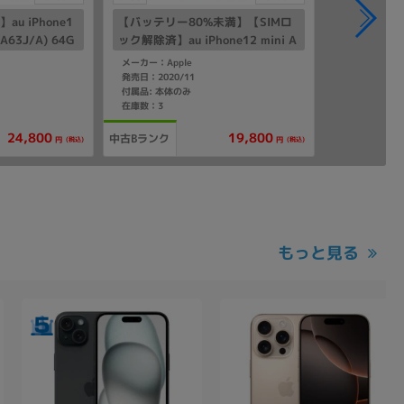
u iPhone1
【バッテリー80%未満】【SIMロ
GA63J/A) 64G
ック解除済】au iPhone12 mini A
2398 (MGA63J/A) 64GB ホワイ
メーカー：Apple
ト
発売日：2020/11
付属品: 本体のみ
在庫数：3
24,800
19,800
中古Bランク
(税込)
(税込)
円
円
もっと見る