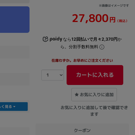
※画像はイメージです
27,800
sonic
FUJITSU
Lenovo
円
（税込）
なら
12回払いで月々2,370円
か
ら。分割手数料無料
在庫わずか。お早めにご注文ください
DVD-ROM
DVD±RW
カートに入れる
お気に入りに追加
しく見る
お気に入りに追加して後で確認でき
ます
Ryzen 7
Ryzen 5
Core i9
クーポン