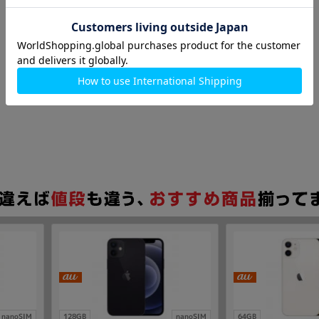
nanoSIM
128GB
nanoSIM
64GB