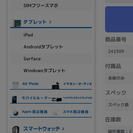
SIMフリースマホ
商品シリーズ名・ブランド名の絞り込み。
Let's note
dynabook
Thinkpad
LAVIE
FMV
macbook
Inspiron
aspire
iPad
商品番号
Androidタブレット
242309
機能・特徴
Surface
商品の搭載機能による絞り込み
付属品
Windowsタブレット
Webカメラ内蔵
本体のみ
スペック
スペック表
ランク
商品状態の絞り込み
在庫数
新品/未使用
Aランク
Bラ
未使用
中古
新品
総在庫数：2