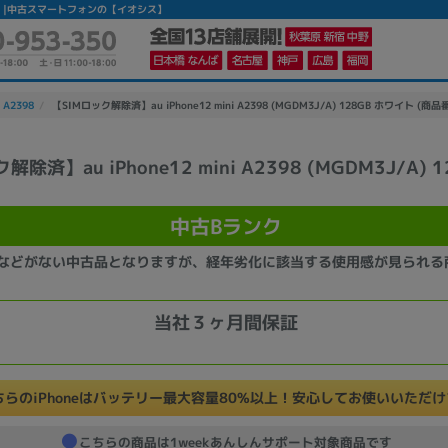
古Bランク】|中古スマートフォンの【イオシス】
i A2398
【SIMロック解除済】au iPhone12 mini A2398 (MGDM3J/A) 128GB ホワイト (商品番
解除済】au iPhone12 mini A2398 (MGDM3J/A) 
かんたんパソコン検索に切り替える
中古Bランク
カテゴリー
などがない中古品となりますが、経年劣化に該当する使用感が見られる
商品ジャンルの絞り込み
ノートPC
デスクPC
モニター
当社３ヶ月間保証
ちらのiPhoneはバッテリー最大容量80%以上！安心してお使いいただ
メーカー
こちらの商品は1weekあんしんサポート対象商品です