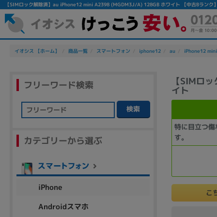
【SIMロック解除済】au iPhone12 mini A2398 (MGDM3J/A) 128GB ホワイト 【中
イオシス 【ホーム】
商品一覧
スマートフォン
iphone12
au
iPhone12 min
【SIMロック
フリーワード検索
イト
検索
フリーワード
特に目立つ傷
す。
カテゴリーから選ぶ
除外ワード
人気の検索ワード：
Let's note
EliteBook
MacBook
iPhone
こ
Androidスマホ
シリーズ