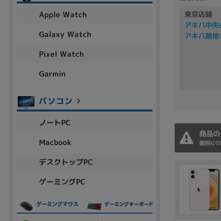
アウトレット
Apple Watch
東京店舗
アキバ中央
Galaxy Watch
アキバ路地
Pixel Watch
OS
OSの絞り込み
Garmin
Chr
Win 11
Win 10
MacOS
Win 7
Win 8
容量
ノートPC
~
商品の
Macbook
個別にO
デスクトップPC
価格
ゲーミングPC
円 ～
円