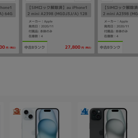
hone1
【SIMロック解除済】au iPhone1
【SIMロック解除済】a
A) 64G
2 mini A2398 (MGDJ3J/A) 128
2 mini A2398 (M
GB ブラック
B ホワイト
メーカー：Apple
メーカー：Apple
発売日：2020/11
発売日：2020/11
付属品: 本体のみ
付属品: 本体のみ
在庫数：4
在庫数：4
00
27,800
中古Bランク
中古Bランク
(税込)
(税込)
円
円