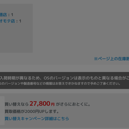
Core i7
Core i5
Core i3
そ
通店
: 1
オモテ店
: 1
メモリ
~
omeOS
その他
※ページ上の在庫
モニタサイズ
~
入荷時期が異なるため、OSのバージョンは表示のものと異なる場合が
Sのバージョンや製造番号などの情報はお答えできかねますので予めご了承ください。
発売日
27,800
買い替えなら
がさらにおとくに。
円
月
年
買取価格が2000円UPします。
買い替えキャンペーン詳細はこちら
月
年