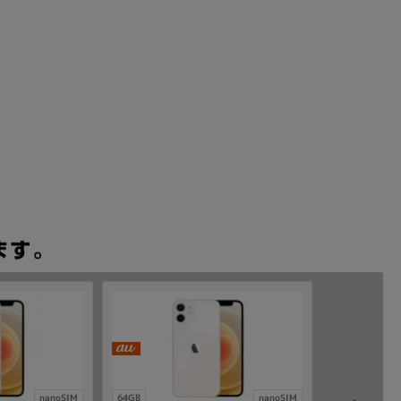
nanoSIM
64GB
nanoSIM