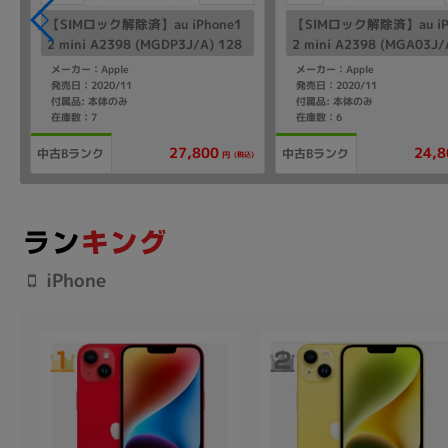
【SIMロック解除済】au iPhone1
【SIMロック解除済】au iP
2 mini A2398 (MGDP3J/A) 128
2 mini A2398 (MGA03J/
GB ブルー
B ブラック
メーカー：Apple
メーカー：Apple
発売日：2020/11
発売日：2020/11
付属品: 本体のみ
付属品: 本体のみ
在庫数：7
在庫数：6
27,800
24,8
中古Bランク
中古Bランク
(税込)
円
iPhone