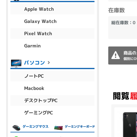
アウトレット
Apple Watch
在庫数
Galaxy Watch
総在庫数：0
Pixel Watch
OS
OSの絞り込み
Garmin
Chr
Win 11
Win 10
MacOS
Win 7
Win 8
商品の
個別にO
容量
ノートPC
~
Macbook
デスクトップPC
価格
ゲーミングPC
円 ～
円