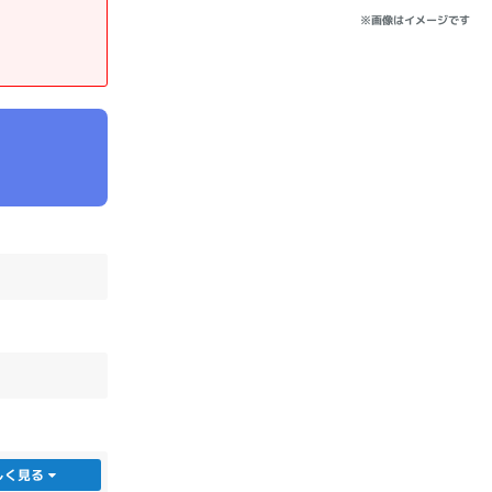
※画像はイメージです
sonic
FUJITSU
Lenovo
DVD-ROM
DVD±RW
Ryzen 7
Ryzen 5
Core i9
しく見る