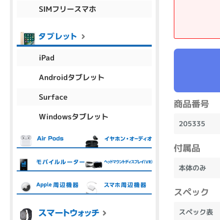
SIMフリースマホ
商品シリーズ名・ブランド名の絞り込み。
Let's note
dynabook
Thinkpad
LAVIE
FMV
macbook
Inspiron
aspire
iPad
Androidタブレット
機能・特徴
Surface
商品番号
商品の搭載機能による絞り込み
Windowsタブレット
Webカメラ内蔵
205335
付属品
本体のみ
ランク
スペック
商品状態の絞り込み
新品/未使用
Aランク
Bラ
未使用
中古
新品
スペック表