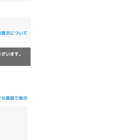
の他
数表示について
ございます。
きな画面で表示
 から
 まで