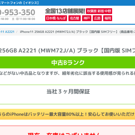
】|中古スマートフォンの【イオシス】
e11 A2221
iPhone11 256GB A2221 (MWM72J/A) ブラック【国内版 SIMフリー】 (商品番号:2
1 256GB A2221 (MWM72J/A) ブラック【国内版 SI
かんたんパソコン検索に切り替える
中古Bランク
などがない中古品となりますが、経年劣化に該当する使用感が見られる
カテゴリー
商品ジャンルの絞り込み
当社３ヶ月間保証
ノートPC
デスクPC
モニター
ちらのiPhoneはバッテリー最大容量80%以上！安心してお使いいただ
メーカー