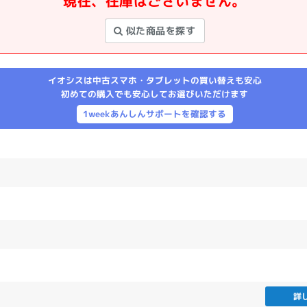
現在、在庫はございません。
製造、販売メーカーの絞り込み
似た商品を探す
Pana
TOSHIBA
Apple
SONY
VAIO
Asus
HP
イオシスは中古スマホ・タブレットの買い替えも安心
初めての購入でも安心してお選びいただけます
1weekあんしんサポートを確認する
ドライブ
ドライブの絞り込み
DVD-マルチ
BD-ROM
BD−R
DVDスーパーマルチ
その他
CPU
CPUの絞り込み
Apple M1
Apple M2
ンク
Cランク
Ryzen 9
詳