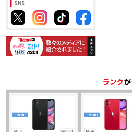
SNS
SIMFREE
SIMFREE
64GB
nanoSIM
64GB