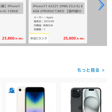
】iPhone1
iPhone11 A2221 (MWLV2J/A) 6
J/A) 128GB
4GB (PRODUCT)RED 【国内版SI
 【国内版SIMフリ
Mフリー】
メーカー：Apple
発売日：2019/09
付属品: 本体のみ
在庫数：1
23,800
25,800
中古Cランク
(税込)
(税込)
円
円
もっと見る