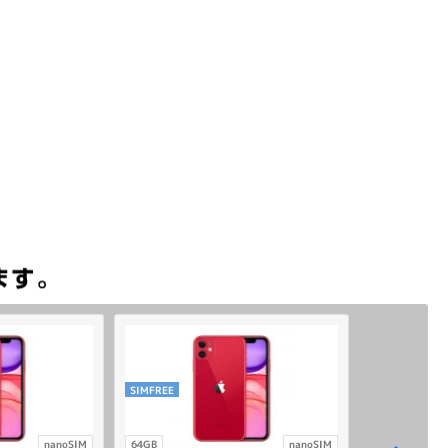
SIMFREE
nanoSIM
64GB
nanoSIM