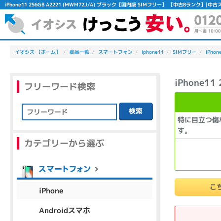
iPhone11 256GB A2221 (MWM72J/A) ブラック【国内版 SIMフリー】 【中古Bランク
イオシス 【ホーム】
商品一覧
スマートフォン
iphone11
SIMフリー
iPhon
iPhone1
フリーワード検索
検索
特に目立つ傷
フリーワード
す。
カテゴリーから選ぶ
除外ワード
人気の検索ワード：
Let's note
EliteBook
MacBook
こ
iPhone
Androidスマホ
シリーズ