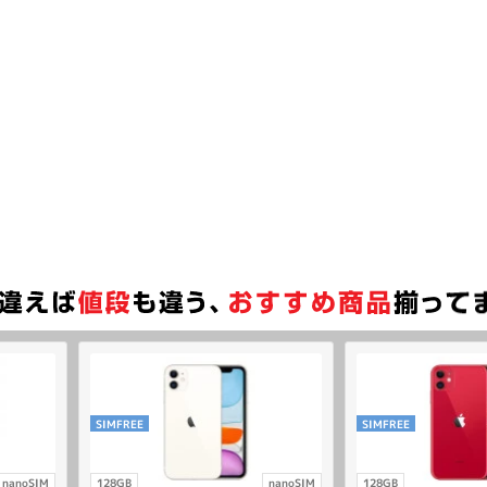
SIMFREE
SIMFREE
nanoSIM
128GB
nanoSIM
128GB