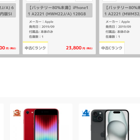
J/A) 6
【バッテリー80%未満】iPhone1
【バッテリー80%未満
国内版SI
1 A2221 (MWM22J/A) 128GB
1 A2221 (MWM32
ホワイト 【国内版SIMフリー】
(PRODUCT)RED
メーカー：Apple
メーカー：Apple
ー】
発売日：2019/09
発売日：2019/09
付属品: 本体のみ
付属品: 本体のみ
在庫数：1
在庫数：1
00
23,800
中古Cランク
中古Cランク
(税込)
(税込)
円
円