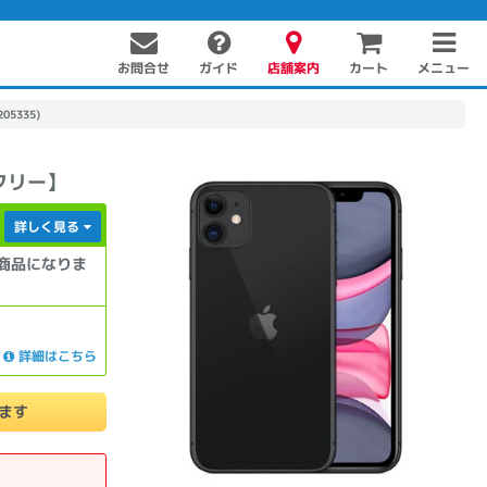
お問合せ
店舗案内
メニュー
ガイド
カート
05335)
Mフリー】
詳しく見る
商品になりま
PC周辺機器
PCパーツ
ソフト
詳細はこちら
けます