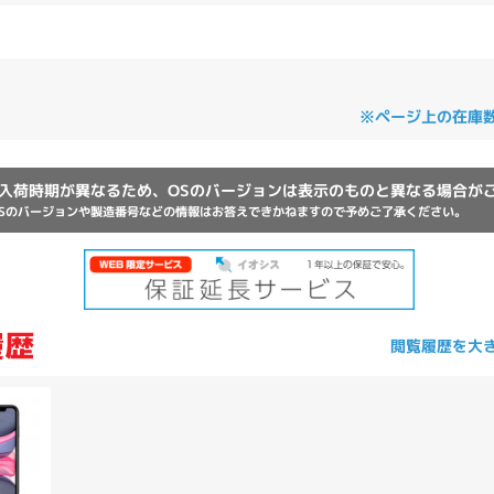
Core i7
Core i5
Core i3
そ
※ページ上の在庫
メモリ
~
omeOS
その他
入荷時期が異なるため、OSのバージョンは表示のものと異なる場合が
Sのバージョンや製造番号などの情報はお答えできかねますので予めご了承ください。
モニタサイズ
~
閲覧履歴を大
発売日
月
年
月
年