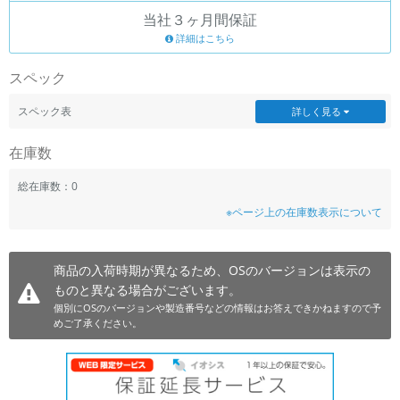
当社３ヶ月間保証
~
詳細はこちら
容量
スペック
~
スペック表
詳しく見る
モニタサイズ
在庫数
~
総在庫数：0
※ページ上の在庫数表示について
価格
円 ～
円
商品の入荷時期が異なるため、OSのバージョンは表示の
ものと異なる場合がございます。
個別にOSのバージョンや製造番号などの情報はお答えできかねますので予
発売日
めご了承ください。
月 から
年
月 まで
年