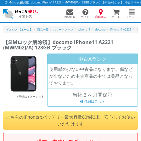
【SIMロック解除済】docomo iPhone11 A2221 (MWM02J/A) 128GB ブラック 【中古Aランク】|中
お問合せ
店舗案内
メニュー
ガイド
カート
イオシス 【ホーム】
商品一覧
スマートフォン
iphone11
docomo
iPhone11 A2221
【S
【SIMロック解除済】docomo iPhone11 A2221
(MWM02J/A) 128GB ブラック
かんたんパソコン検索に切り替える
中古Aランク
使用感の少ない中古品になります。傷など
フリーワード
が少ないため中古商品の中では美品となっ
ております。
除外ワード
当社３ヶ月間保証
人気の検索ワード：
Let's note
EliteBook
MacBook
※画像はイメージです
詳細はこちら
カテゴリー
商品ジャンルの絞り込み
こちらのiPhoneはバッテリー最大容量80%以上！安心してお使い
「スマートフォン」「タブレット」など
いただけます
シリーズ
商品シリーズ名・ブランド名の絞り込み。