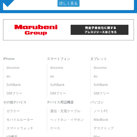
iPhone
スマートフォン
タブレット
docomo
docomo
docomo
au
au
au
SoftBank
SoftBank
SoftBank
SIMフリー
SIMフリー
SIMフリー
その他デバイス
デバイス周辺機器
パソコン
ガラケー
通信・充電ケーブル
ノートPC
モバイルルーター
ヘッドホン・イヤホン
MacBook
スマートウォッチ
ケース
デスクトップ
VR機器
Mac