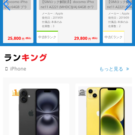
】docomo iPho
【SIMロック解除済】docomo iPho
【SIMロック解除済】
LT2J/A) 64GB ブラ
ne11 A2221 (MHDC3J/A) 64GB ホワ
ne11 A2221 (MWL
イト
ーン
メーカー：Apple
メーカー：Apple
発売日：2019/09
発売日：2019/09
付属品: 本体のみ
付属品: 本体のみ
在庫数：3
在庫数：2
中古Bランク
中古Cランク
25,800
29,800
(税込)
(税込)
円
円
もっと見る
iPhone