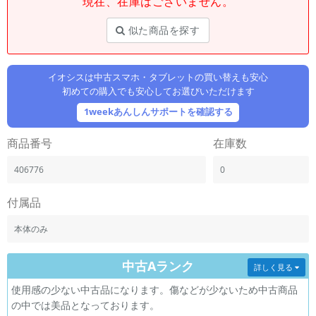
現在、在庫はございません。
「iPhone」「Xperia」「Galaxy」など
メーカー
似た商品を探す
製造、販売メーカーの絞り込み
「Apple」「SONY」「SHARP」など
イオシスは中古スマホ・タブレットの買い替えも安心
機能・特徴
初めての購入でも安心してお選びいただけます
商品の搭載機能による絞り込み
「5G対応」「防水」「ワンセグ」など
1weekあんしんサポートを確認する
ドライブ
商品番号
在庫数
ドライブの絞り込み
406776
0
ランク
商品状態の絞り込み
「新品」「未使用」「中古」など
付属品
CPU
本体のみ
CPUの絞り込み
中古Aランク
OS
詳しく見る
OSの絞り込み
使用感の少ない中古品になります。傷などが少ないため中古商品
の中では美品となっております。
メモリ