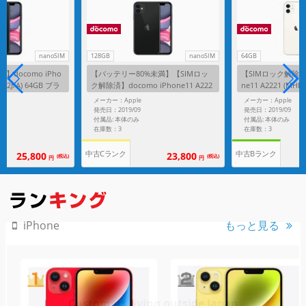
nanoSIM
128GB
nanoSIM
64GB
】docomo iPho
【バッテリー80%未満】【SIMロッ
【SIMロック解除済】
LT2J/A) 64GB ブラ
ク解除済】docomo iPhone11 A222
ne11 A2221 (MHD
1 (MWM02J/A) 128GB ブラック
イト
メーカー：Apple
メーカー：Apple
発売日：2019/09
発売日：2019/09
付属品: 本体のみ
付属品: 本体のみ
在庫数：3
在庫数：3
中古Cランク
中古Bランク
25,800
23,800
(税込)
(税込)
円
円
もっと見る
iPhone