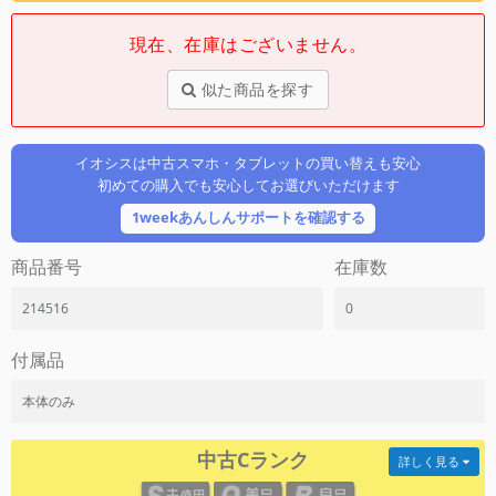
「iPhone」「Xperia」「Galaxy」など
現在、在庫はございません。
メーカー
製造、販売メーカーの絞り込み
「Apple」「SONY」「SHARP」など
似た商品を探す
機能・特徴
商品の搭載機能による絞り込み
イオシスは中古スマホ・タブレットの買い替えも安心
「5G対応」「防水」「ワンセグ」など
初めての購入でも安心してお選びいただけます
ドライブ
1weekあんしんサポートを確認する
ドライブの絞り込み
商品番号
在庫数
ランク
商品状態の絞り込み
214516
0
「新品」「未使用」「中古」など
CPU
付属品
CPUの絞り込み
本体のみ
OS
OSの絞り込み
中古Cランク
詳しく見る
メモリ