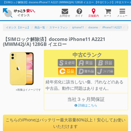
【SIMロック解除済】docomo iPhone11 A2221 (MWM42J/A) 128GB イエロー 【中古Cランク】|中
お問合せ
店舗案内
メニュー
ガイド
カート
イオシス 【ホーム】
商品一覧
スマートフォン
iphone11
docomo
iPhone11 A2221
【S
【SIMロック解除済】docomo iPhone11 A2221
(MWM42J/A) 128GB イエロー
かんたんパソコン検索に切り替える
中古Cランク
フリーワード
除外ワード
経年劣化に該当しない傷、汚れなどのある
中古品。動作に問題はありません。
人気の検索ワード：
Let's note
EliteBook
MacBook
※画像はイメージです
当社３ヶ月間保証
カテゴリー
詳細はこちら
商品ジャンルの絞り込み
「スマートフォン」「タブレット」など
こちらのiPhoneはバッテリー最大容量80%以上！安心してお使い
シリーズ
いただけます
商品シリーズ名・ブランド名の絞り込み。