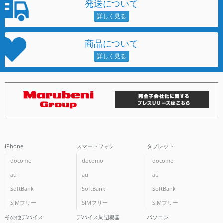
発送について
商品について
iPhone
スマートフォン
タブレット
docomo
docomo
docomo
au
au
au
SoftBank
SoftBank
SoftBank
SIMフリー
SIMフリー
SIMフリー
その他デバイス
デバイス周辺機器
パソコン