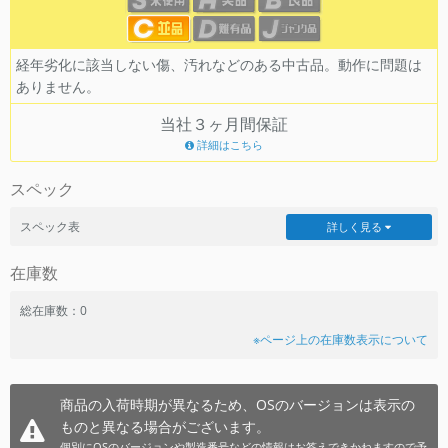
~
経年劣化に該当しない傷、汚れなどのある中古品。動作に問題は
容量
ありません。
~
当社３ヶ月間保証
詳細はこちら
モニタサイズ
スペック
~
スペック表
詳しく見る
価格
在庫数
円 ～
円
総在庫数：0
※ページ上の在庫数表示について
発売日
月 から
年
商品の入荷時期が異なるため、OSのバージョンは表示の
ものと異なる場合がございます。
月 まで
年
個別にOSのバージョンや製造番号などの情報はお答えできかねますので予