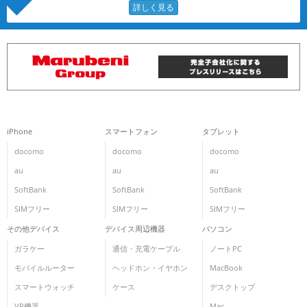
iPhone
スマートフォン
タブレット
docomo
docomo
docomo
au
au
au
SoftBank
SoftBank
SoftBank
SIMフリー
SIMフリー
SIMフリー
その他デバイス
デバイス周辺機器
パソコン
ガラケー
通信・充電ケーブル
ノートPC
モバイルルーター
ヘッドホン・イヤホン
MacBook
スマートウォッチ
ケース
デスクトップ
VR機器
Mac