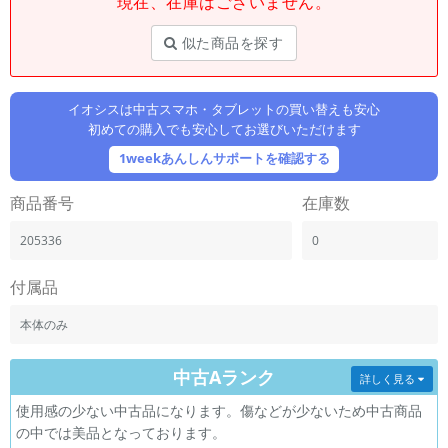
現在、在庫はございません。
「iPhone」「Xperia」「Galaxy」など
メーカー
似た商品を探す
製造、販売メーカーの絞り込み
「Apple」「SONY」「SHARP」など
イオシスは中古スマホ・タブレットの買い替えも安心
機能・特徴
初めての購入でも安心してお選びいただけます
商品の搭載機能による絞り込み
「5G対応」「防水」「ワンセグ」など
1weekあんしんサポートを確認する
ドライブ
商品番号
在庫数
ドライブの絞り込み
205336
0
ランク
商品状態の絞り込み
「新品」「未使用」「中古」など
付属品
CPU
本体のみ
CPUの絞り込み
中古Aランク
OS
詳しく見る
OSの絞り込み
使用感の少ない中古品になります。傷などが少ないため中古商品
の中では美品となっております。
メモリ