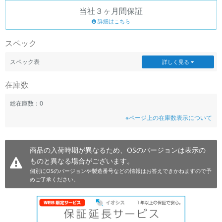
当社３ヶ月間保証
~
詳細はこちら
容量
スペック
~
スペック表
詳しく見る
モニタサイズ
在庫数
~
総在庫数：0
※ページ上の在庫数表示について
価格
円 ～
円
商品の入荷時期が異なるため、OSのバージョンは表示の
ものと異なる場合がございます。
個別にOSのバージョンや製造番号などの情報はお答えできかねますので予
発売日
めご了承ください。
月 から
年
月 まで
年