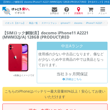
【SIMロック解除済】docomo iPhone11 A2221 (MWM32J/A) 128GB (PRODUCT)RED 【中古Aラ
お問合せ
店舗案内
メニュー
ガイド
カート
イオシス 【ホーム】
商品一覧
スマートフォン
iphone11
docomo
iPhone11 A2221
【S
【SIMロック解除済】docomo iPhone11 A2221
(MWM32J/A) 128GB (PRODUCT)RED
かんたんパソコン検索に切り替える
中古Aランク
使用感の少ない中古品になります。傷など
フリーワード
が少ないため中古商品の中では美品となっ
ております。
除外ワード
当社３ヶ月間保証
人気の検索ワード：
Let's note
EliteBook
MacBook
※画像はイメージです
詳細はこちら
カテゴリー
商品ジャンルの絞り込み
こちらのiPhoneはバッテリー最大容量80%以上！安心してお使い
「スマートフォン」「タブレット」など
いただけます
シリーズ
商品シリーズ名・ブランド名の絞り込み。