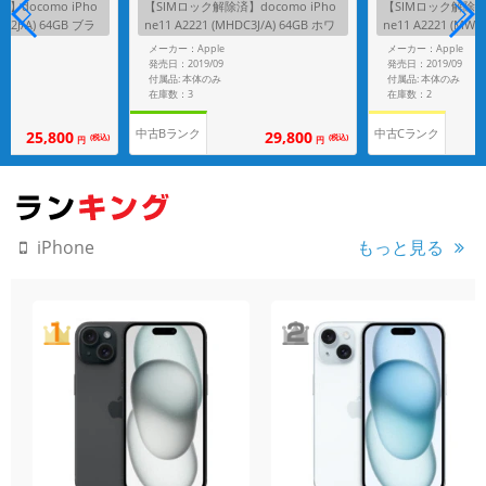
】docomo iPho
【SIMロック解除済】docomo iPho
【SIMロック解除済】
LT2J/A) 64GB ブラ
ne11 A2221 (MHDC3J/A) 64GB ホワ
ne11 A2221 (MWL
イト
ーン
メーカー：Apple
メーカー：Apple
発売日：2019/09
発売日：2019/09
付属品: 本体のみ
付属品: 本体のみ
在庫数：3
在庫数：2
中古Bランク
中古Cランク
25,800
29,800
(税込)
(税込)
円
円
もっと見る
iPhone