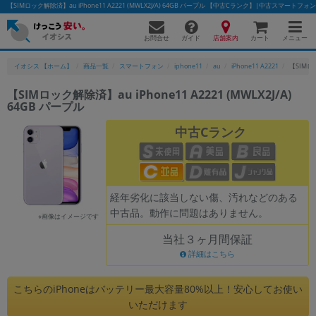
【SIMロック解除済】au iPhone11 A2221 (MWLX2J/A) 64GB パープル 【中古Cランク】|中古スマート
お問合せ
店舗案内
メニュー
ガイド
カート
イオシス 【ホーム】
商品一覧
スマートフォン
iphone11
au
iPhone11 A2221
【SIMロッ
【SIMロック解除済】au iPhone11 A2221 (MWLX2J/A)
64GB パープル
かんたんパソコン検索に切り替える
中古Cランク
フリーワード
除外ワード
経年劣化に該当しない傷、汚れなどのある
中古品。動作に問題はありません。
人気の検索ワード：
Let's note
EliteBook
MacBook
※画像はイメージです
当社３ヶ月間保証
カテゴリー
詳細はこちら
商品ジャンルの絞り込み
「スマートフォン」「タブレット」など
こちらのiPhoneはバッテリー最大容量80%以上！安心してお使い
シリーズ
いただけます
商品シリーズ名・ブランド名の絞り込み。