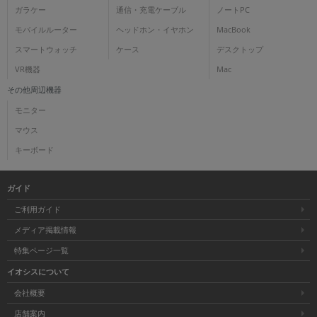
ガラケー
通信・充電ケーブル
ノートPC
モバイルルーター
ヘッドホン・イヤホン
MacBook
スマートウォッチ
ケース
デスクトップ
VR機器
Mac
その他周辺機器
モニター
マウス
キーボード
ガイド
ご利用ガイド
メディア掲載情報
特集ページ一覧
イオシスについて
会社概要
店舗案内