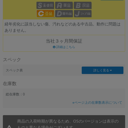
~
容量
経年劣化に該当しない傷、汚れなどのある中古品。動作に問題は
ありません。
~
当社３ヶ月間保証
モニタサイズ
詳細はこちら
~
スペック
価格
スペック表
詳しく見る
円 ～
円
在庫数
総在庫数：0
発売日
※ページ上の在庫数表示について
月 から
年
商品の入荷時期が異なるため、OSのバージョンは表示の
月 まで
年
ものと異なる場合がございます。