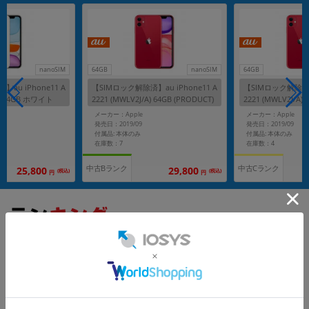
nanoSIM
64GB
nanoSIM
64GB
au iPhone11 A
【SIMロック解除済】au iPhone11 A
【SIMロック解除済】a
A) 64GB ホワイト
2221 (MWLV2J/A) 64GB (PRODUCT)
2221 (MWLV2J/A) 
RED
RED
メーカー：Apple
メーカー：Apple
発売日：2019/09
発売日：2019/09
付属品: 本体のみ
付属品: 本体のみ
在庫数：7
在庫数：4
中古Bランク
中古Cランク
25,800
29,800
(税込)
(税込)
円
円
もっと見る
iPhone