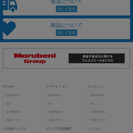
発送について
商品について
iPhone
スマートフォン
タブレット
docomo
docomo
docomo
au
au
au
SoftBank
SoftBank
SoftBank
SIMフリー
SIMフリー
SIMフリー
その他デバイス
デバイス周辺機器
パソコン