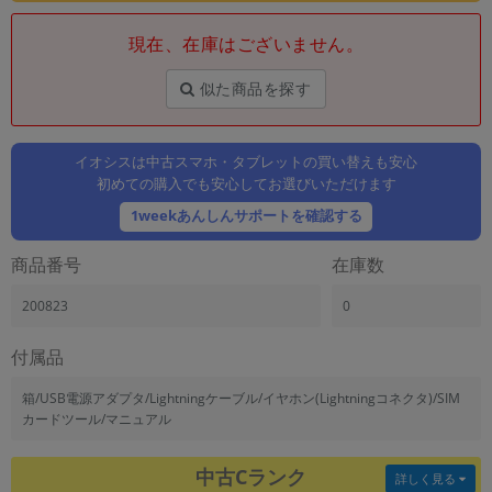
「iPhone」「Xperia」「Galaxy」など
現在、在庫はございません。
メーカー
製造、販売メーカーの絞り込み
「Apple」「SONY」「SHARP」など
似た商品を探す
機能・特徴
商品の搭載機能による絞り込み
イオシスは中古スマホ・タブレットの買い替えも安心
「5G対応」「防水」「ワンセグ」など
初めての購入でも安心してお選びいただけます
ドライブ
1weekあんしんサポートを確認する
ドライブの絞り込み
商品番号
在庫数
ランク
商品状態の絞り込み
200823
0
「新品」「未使用」「中古」など
CPU
付属品
CPUの絞り込み
箱/USB電源アダプタ/Lightningケーブル/イヤホン(Lightningコネクタ)/SIM
OS
カードツール/マニュアル
OSの絞り込み
中古Cランク
メモリ
詳しく見る