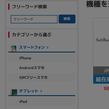
機種を
商品シリーズ名・ブランド名の絞り込み。
フリーワード検索
Let's note
dynabook
Thinkpad
LAVIE
FMV
検索
macbook
Inspiron
aspire
カテゴリーから選ぶ
機能・特徴
商品の搭載機能による絞り込み
iPhone
Webカメラ内蔵
Androidスマホ
i
SIMフリースマホ
総在
9
ランク
商品状態の絞り込み
iPad
新品/未使用
Aランク
Bラ
未使用
中古
新品