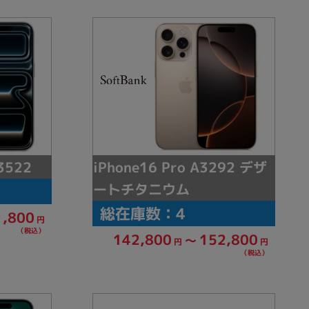
の他
iPhone16 Pro A3292 デザ
3522
ートチタニウム
総在庫数：4
1,800
円
（税込）
142,800
152,800
～
円
円
 から
（税込）
 まで