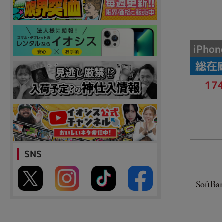
iPhon
総在
17
SNS