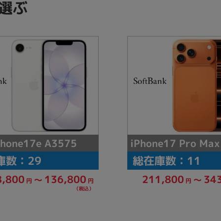
選ぶ
製造、販売メーカーの絞り込み
Pana
TOSHIBA
Apple
SONY
VAIO
Asus
HP
ドライブ
ドライブの絞り込み
DVD-マルチ
BD-ROM
BD−R
DVDスーパーマルチ
その他
iPhone17 Pro Ma
Phone17e A3575
庫数：29
総在庫数：11
136,800
211,800
34
8,800
～
～
円
円
円
CPU
（税込）
CPUの絞り込み
Apple M1
Apple M2
ンク
Cランク
Ryzen 9