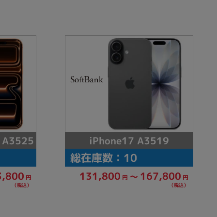
sonic
FUJITSU
Lenovo
DVD-ROM
DVD±RW
x A3525
iPhone17 A3519
総在庫数：10
3,800
131,800
167,800
～
円
円
円
（税込）
（税込）
Ryzen 7
Ryzen 5
Core i9