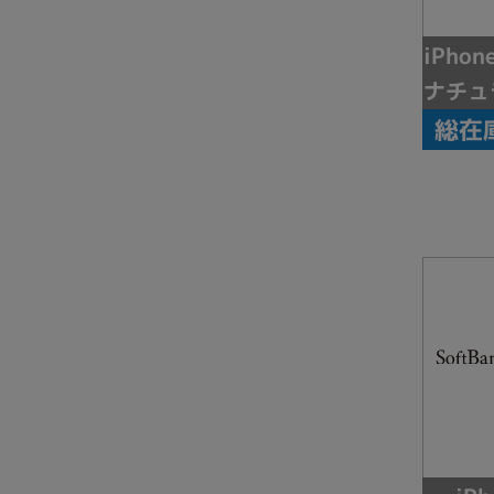
iPhon
ナチュ
総在