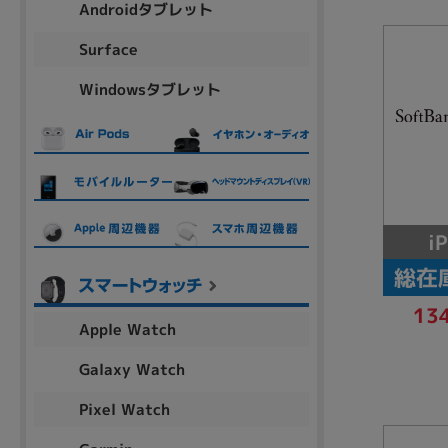
Androidタブレット
アウトレット
Surface
Windowsタブレット
OS
OSの絞り込み
Chr
Win 11
Win 10
MacOS
Win 7
Win 8
容量
i
~
総在
13
Apple Watch
価格
Galaxy Watch
円 ～
円
Pixel Watch