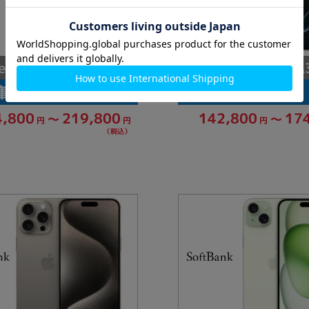
e16 Pro Max A3295
iPhone16 Pro A
庫数：4
総在庫数：9
4,800
219,800
142,800
17
～
～
円
円
円
（税込）