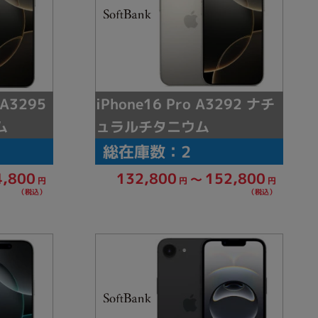
 A3295
iPhone16 Pro A3292 ナチ
ム
ュラルチタニウム
総在庫数：2
4,800
132,800
152,800
～
円
円
円
（税込）
（税込）