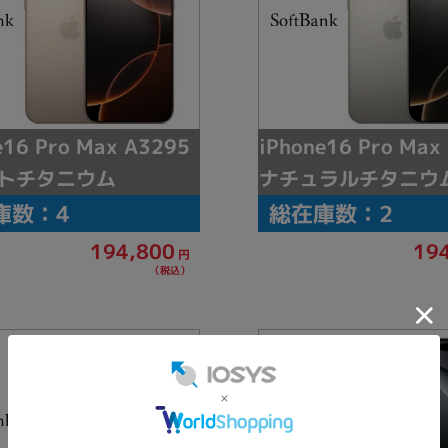
e16 Pro Max A3295
iPhone16 Pro Max
トチタニウム
ナチュラルチタニウ
庫数：4
総在庫数：2
194,800
19
円
（税込）