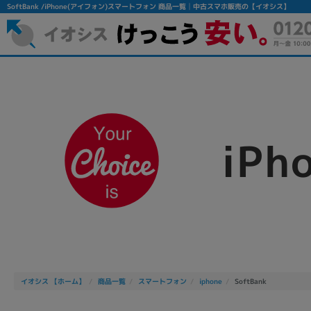
SoftBank /iPhone(アイフォン)スマートフォン 商品一覧│中古スマホ販売の【イオシス】
iPh
フリーワード
除外ワード
人気の検索ワード：
Let's note
EliteBook
MacBook
イオシス 【ホーム】
商品一覧
スマートフォン
iphone
SoftBank
シリーズ