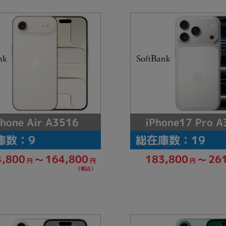
Core i7
Core i5
Core i3
そ
メモリ
~
omeOS
その他
モニタサイズ
iPhone17 Pro A
Phone Air A3516
~
庫数：9
総在庫数：19
4,800
164,800
183,800
26
～
～
円
円
円
発売日
（税込）
月
年
月
年