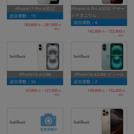
~
iPhone16 Pro A3292 デザー
iPhone17 Pro A3522
トチタニウム
総在庫数：19
容量
総在庫数：4
183,800
261,800
～
円
円
（税込）
142,800
152,800
～
~
円
円
（税込）
モニタサイズ
~
価格
iPhone16 A3286 ティール
iPhone16 A3286
総在庫数：34
総在庫数：2
円 ～
円
97,800
127,800
109,800
132,800
～
～
円
円
円
円
（税込）
（税込）
発売日
月 から
年
月 まで
年