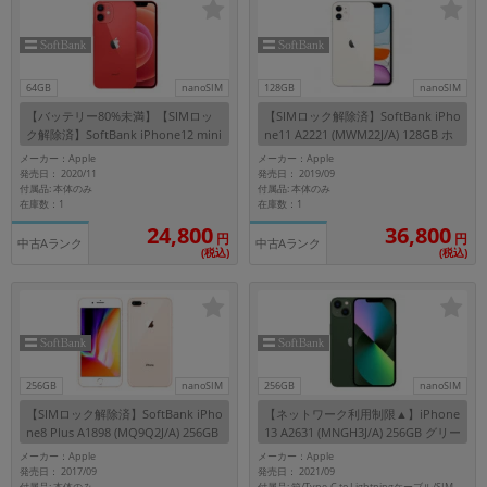
64GB
nanoSIM
128GB
nanoSIM
【バッテリー80%未満】【SIMロッ
【SIMロック解除済】SoftBank iPho
ク解除済】SoftBank iPhone12 mini
ne11 A2221 (MWM22J/A) 128GB ホ
A2398 (MGAE3J/A) 64GB (PRODUC
ワイト
メーカー：Apple
メーカー：Apple
T)RED
発売日： 2020/11
発売日： 2019/09
付属品: 本体のみ
付属品: 本体のみ
在庫数：1
在庫数：1
24,800
36,800
円
円
中古Aランク
中古Aランク
(税込)
(税込)
256GB
nanoSIM
256GB
nanoSIM
【SIMロック解除済】SoftBank iPho
【ネットワーク利用制限▲】iPhone
ne8 Plus A1898 (MQ9Q2J/A) 256GB
13 A2631 (MNGH3J/A) 256GB グリー
ゴールド
ン 【SoftBank版SIMフリー】
メーカー：Apple
メーカー：Apple
発売日： 2017/09
発売日： 2021/09