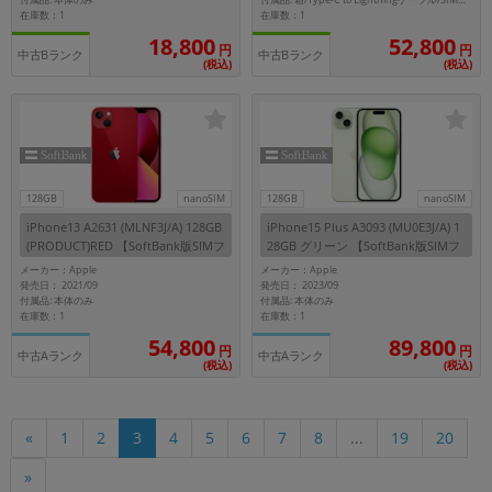
付属品: 本体のみ
付属品: 箱/Type-C to Lightningケーブル/SIMカードツール/マニュアル
在庫数：1
在庫数：1
18,800
52,800
円
円
中古Bランク
中古Bランク
(税込)
(税込)
128GB
nanoSIM
128GB
nanoSIM
iPhone13 A2631 (MLNF3J/A) 128GB
iPhone15 Plus A3093 (MU0E3J/A) 1
(PRODUCT)RED 【SoftBank版SIMフ
28GB グリーン 【SoftBank版SIMフ
リー】
リー】
メーカー：Apple
メーカー：Apple
発売日： 2021/09
発売日： 2023/09
付属品: 本体のみ
付属品: 本体のみ
在庫数：1
在庫数：1
54,800
89,800
円
円
中古Aランク
中古Aランク
(税込)
(税込)
«
1
2
3
4
5
6
7
8
...
19
20
»