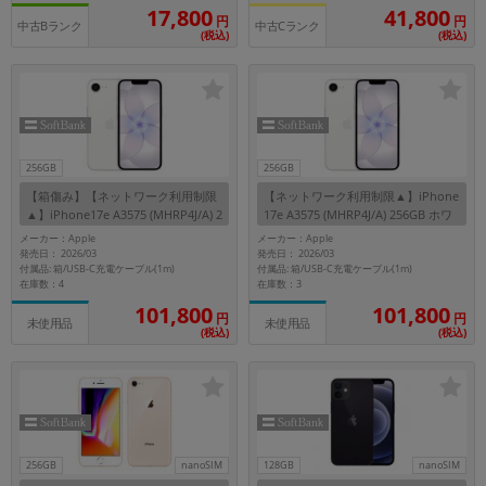
17,800
41,800
円
円
中古Bランク
中古Cランク
(税込)
(税込)
256GB
256GB
【箱傷み】【ネットワーク利用制限
【ネットワーク利用制限▲】iPhone
▲】iPhone17e A3575 (MHRP4J/A) 2
17e A3575 (MHRP4J/A) 256GB ホワ
56GB ホワイト 【SoftBank版SIMフ
イト 【SoftBank版SIMフリー】
メーカー：Apple
メーカー：Apple
リー】
発売日： 2026/03
発売日： 2026/03
付属品: 箱/USB-C充電ケーブル(1m)
付属品: 箱/USB-C充電ケーブル(1m)
在庫数：4
在庫数：3
101,800
101,800
円
円
未使用品
未使用品
(税込)
(税込)
256GB
nanoSIM
128GB
nanoSIM