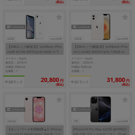
(税込)
(税込)
64GB
nanoSIM
128GB
nanoSIM
【SIMロック解除済】SoftBank iPho
【SIMロック解除済】SoftBank iPho
neXR A2106 (MT032J/A) 64GB ホワ
ne12 A2402 (MGHV3J/A) 128GB ホ
イト
ワイト
メーカー：Apple
メーカー：Apple
発売日： 2018/10
発売日： 2020/10
付属品: 本体のみ
付属品: 本体のみ
在庫数：1
在庫数：1
20,800
31,800
円
円
中古Bランク
中古Cランク
(税込)
(税込)
256GB
1TB
nanoSIM
【ネットワーク利用制限▲】iPhone
iPhone16 Pro Max A3295 (MYWQ3
17e A3575 (MHRQ4J/A) 256GB ソフ
J/A) 1TB ブラックチタニウム 【Soft