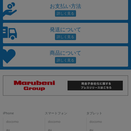
お支払い方法
発送について
商品について
iPhone
スマートフォン
タブレット
docomo
docomo
docomo
au
au
au