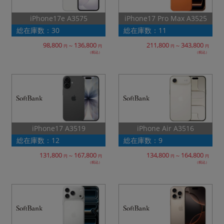
「iPhone」「Xperia」「Galaxy」など
iPhone17 Pro Max A3525
iPhone17e A3575
メーカー
総在庫数：30
総在庫数：11
製造、販売メーカーの絞り込み
「Apple」「SONY」「SHARP」など
136,800
211,800
343,800
98,800
～
～
円
円
円
円
（税込）
（税込）
機能・特徴
商品の搭載機能による絞り込み
「5G対応」「防水」「ワンセグ」など
ドライブ
ドライブの絞り込み
ランク
iPhone Air A3516
iPhone17 A3519
商品状態の絞り込み
総在庫数：12
総在庫数：9
「新品」「未使用」「中古」など
131,800
167,800
134,800
164,800
～
～
円
円
円
円
CPU
（税込）
（税込）
CPUの絞り込み
OS
OSの絞り込み
メモリ