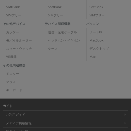
SoftBank
SoftBank
SoftBank
SIMフリー
SIMフリー
SIMフリー
その他デバイス
デバイス周辺機器
パソコン
ガラケー
通信・充電ケーブル
ノートPC
モバイルルーター
ヘッドホン・イヤホン
MacBook
スマートウォッチ
ケース
デスクトップ
VR機器
Mac
その他周辺機器
モニター
マウス
キーボード
ガイド
ご利用ガイド
メディア掲載情報