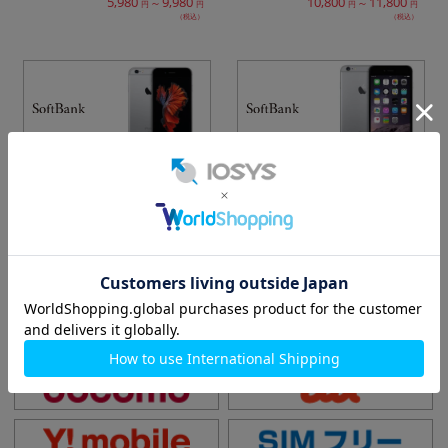
5,980
9,980
10,800
11,800
～
～
円
円
円
円
（税込）
（税込）
iPhone6s A1688
iPhone6 Plus A1524
総在庫数：8
総在庫数：1
6,980
10,800
3,980
～
円
円
円
（税込）
（税込）
他のキャリアを選ぶ