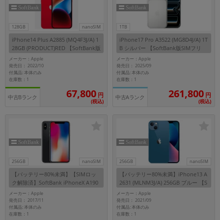
128GB
nanoSIM
1TB
iPhone14 Plus A2885 (MQ4F3J/A) 1
iPhone17 Pro A3522 (MG8D4J/A) 1T
28GB (PRODUCT)RED 【SoftBank版
B シルバー 【SoftBank版SIMフリ
SIMフリー】
ー】
メーカー：Apple
メーカー：Apple
発売日： 2022/10
発売日： 2025/09
付属品: 本体のみ
付属品: 本体のみ
在庫数：1
在庫数：1
261,800
67,800
円
円
中古Bランク
中古Aランク
(税込)
(税込)
256GB
nanoSIM
256GB
nanoSIM
【バッテリー80%未満】【SIMロッ
【バッテリー80%未満】iPhone13 A
ク解除済】SoftBank iPhoneX A190
2631 (MLNM3J/A) 256GB ブルー 【S
2 (MQC12J/A) 256GB スペースグレ
oftBank版SIMフリー】
メーカー：Apple
メーカー：Apple
イ
発売日： 2017/11
発売日： 2021/09
付属品: 本体のみ
付属品: 本体のみ
在庫数：1
在庫数：1