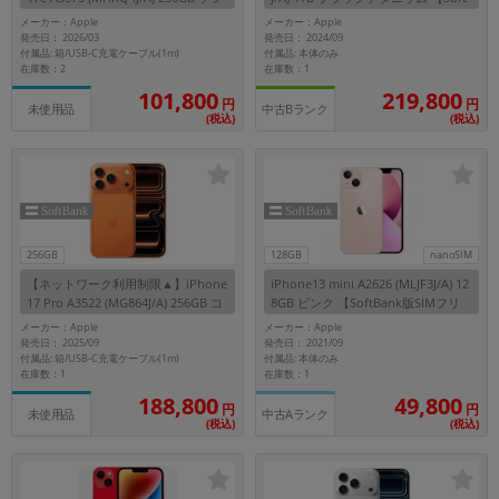
トピンク 【SoftBank版SIMフリー】
Bank版SIMフリー】
メーカー：Apple
メーカー：Apple
発売日： 2026/03
発売日： 2024/09
付属品: 箱/USB-C充電ケーブル(1m)
付属品: 本体のみ
在庫数：2
在庫数：1
101,800
219,800
円
円
未使用品
中古Bランク
(税込)
(税込)
256GB
128GB
nanoSIM
【ネットワーク利用制限▲】iPhone
iPhone13 mini A2626 (MLJF3J/A) 12
17 Pro A3522 (MG864J/A) 256GB コ
8GB ピンク 【SoftBank版SIMフリ
ズミックオレンジ 【SoftBank版SIM
ー】
メーカー：Apple
メーカー：Apple
フリー】
発売日： 2025/09
発売日： 2021/09
付属品: 箱/USB-C充電ケーブル(1m)
付属品: 本体のみ
在庫数：1
在庫数：1
188,800
49,800
円
円
未使用品
中古Aランク
(税込)
(税込)