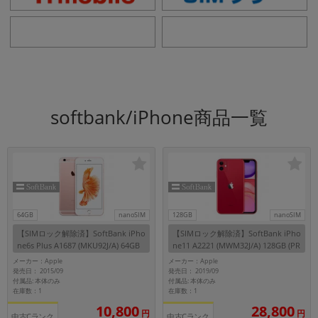
softbank/iPhone商品一覧
64GB
nanoSIM
128GB
nanoSIM
【SIMロック解除済】SoftBank iPho
【SIMロック解除済】SoftBank iPho
ne6s Plus A1687 (MKU92J/A) 64GB
ne11 A2221 (MWM32J/A) 128GB (PR
ローズゴールド
ODUCT)RED
メーカー：Apple
メーカー：Apple
発売日： 2015/09
発売日： 2019/09
付属品: 本体のみ
付属品: 本体のみ
在庫数：1
在庫数：1
10,800
28,800
円
円
中古Cランク
中古Cランク