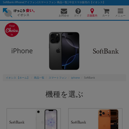
SoftBank /iPhone(アイフォン)スマートフォン 商品一覧│中古スマホ販売の【イオシス】
お問合せ
店舗案内
メニュー
ガイド
カート
かんたんパソコン検索に切り替える
iPhone
フリーワード
除外ワード
イオシス 【ホーム】
商品一覧
スマートフォン
iphone
SoftBank
人気の検索ワード：
Let's note
EliteBook
MacBook
機種を選ぶ
カテゴリー
商品ジャンルの絞り込み
「スマートフォン」「タブレット」など
シリーズ
商品シリーズ名・ブランド名の絞り込み。