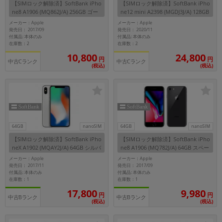
【SIMロック解除済】SoftBank iPho
【SIMロック解除済】SoftBank iPho
ne8 A1906 (MQ862J/A) 256GB ゴー
ne12 mini A2398 (MGDJ3J/A) 128GB
ルド
ブラック
メーカー：Apple
メーカー：Apple
発売日： 2017/09
発売日： 2020/11
付属品: 本体のみ
付属品: 本体のみ
在庫数：2
在庫数：2
10,800
24,800
円
円
中古Cランク
中古Cランク
(税込)
(税込)
64GB
nanoSIM
64GB
nanoSIM
【SIMロック解除済】SoftBank iPho
【SIMロック解除済】SoftBank iPho
neX A1902 (MQAY2J/A) 64GB シルバ
ne8 A1906 (MQ782J/A) 64GB スペー
ー
スグレイ
メーカー：Apple
メーカー：Apple
発売日： 2017/11
発売日： 2017/09
付属品: 本体のみ
付属品: 本体のみ
在庫数：1
在庫数：1
17,800
9,980
円
円
中古Bランク
中古Bランク
(税込)
(税込)