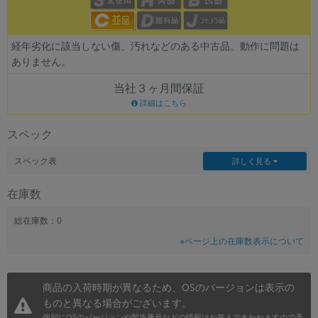
~
経年劣化に該当しない傷、汚れなどのある中古品。動作に問題は
容量
ありません。
~
当社３ヶ月間保証
詳細はこちら
モニタサイズ
スペック
~
スペック表
詳しく見る
価格
在庫数
円 ～
円
総在庫数：0
※ページ上の在庫数表示について
発売日
月 から
年
商品の入荷時期が異なるため、OSのバージョンは表示の
ものと異なる場合がございます。
月 まで
年
個別にOSのバージョンや製造番号などの情報はお答えできかねますので予