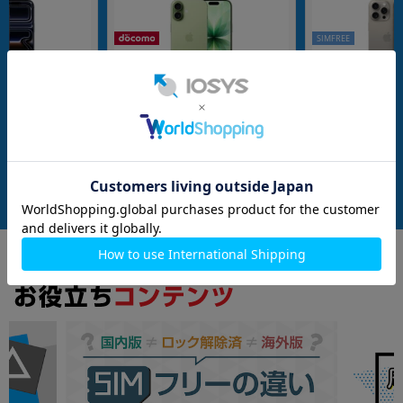
SIMFREE
256GB
256GB
制限▲】iPhone
【ネットワーク利用制限▲】iPhone
iPhone15 Pro Max
G8C4J/A) 512GB デ
17 A3519 (MG6C4J/A) 256GB セージ
A) 256GB ナチ
ftBank版SIMフリ
【docomo版SIMフリー】
【国内版SIMフリ
メーカー：Apple
メーカー：Apple
発売日：2025/09
発売日：2023/09
充電ケーブル(1m)
付属品: 箱/USB-C充電ケーブル(1m)
在庫数：1
在庫数：1
中古Aランク
未使用品
223,800
136,800
(税込)
(税込)
円
円