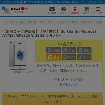
【SIMロック解除済】【第1世代】 SoftBank iPhoneSE A1723 (MP832J/A) 32GB シルバー 【中古
お問合せ
店舗案内
メニュー
ガイド
カート
イオシス 【ホーム】
商品一覧
スマートフォン
iphone
SoftBank
iPhoneSE1
【SIMロック
【SIMロック解除済】【第1世代】 SoftBank iPhoneSE
A1723 (MP832J/A) 32GB シルバー
かんたんパソコン検索に切り替える
中古Cランク
フリーワード
除外ワード
経年劣化に該当しない傷、汚れなどのある
中古品。動作に問題はありません。
人気の検索ワード：
Let's note
EliteBook
MacBook
※画像はイメージです
当社３ヶ月間保証
カテゴリー
詳細はこちら
商品ジャンルの絞り込み
「スマートフォン」「タブレット」など
こちらのiPhoneはバッテリー最大容量80%以上！安心してお使い
シリーズ
いただけます
商品シリーズ名・ブランド名の絞り込み。