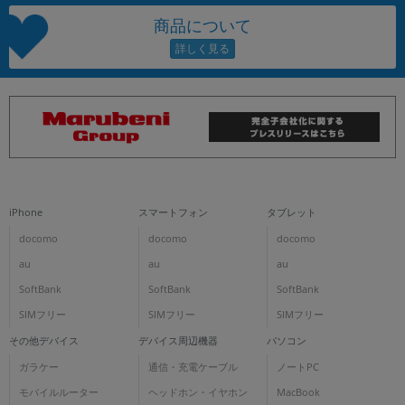
商品について
iPhone
スマートフォン
タブレット
docomo
docomo
docomo
au
au
au
SoftBank
SoftBank
SoftBank
SIMフリー
SIMフリー
SIMフリー
その他デバイス
デバイス周辺機器
パソコン
ガラケー
通信・充電ケーブル
ノートPC
モバイルルーター
ヘッドホン・イヤホン
MacBook