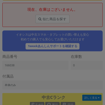
「iPhone」「Xperia」「Galaxy」など
現在、在庫はございません。
メーカー
製造、販売メーカーの絞り込み
「Apple」「SONY」「SHARP」など
似た商品を探す
機能・特徴
商品の搭載機能による絞り込み
イオシスは中古スマホ・タブレットの買い替えも安心
「5G対応」「防水」「ワンセグ」など
初めての購入でも安心してお選びいただけます
ドライブ
1weekあんしんサポートを確認する
ドライブの絞り込み
商品番号
在庫数
ランク
商品状態の絞り込み
166038
0
「新品」「未使用」「中古」など
CPU
付属品
CPUの絞り込み
本体のみ
OS
OSの絞り込み
中古Cランク
詳しく見る
メモリ