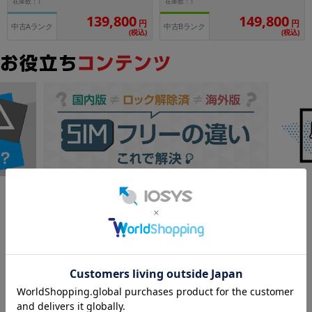
在庫数：1
在庫数：1
139,800
149,800
円
円
各項目のチェックボックスは「or検索」となります。
中古Aランク
中古Bランク
(税込)
(税込)
ただし機能別のみ「and検索」となります。
Google
レビュー
4.7
9,520件
(12/24時点)
満足度 4.7！実際のレビューを見る