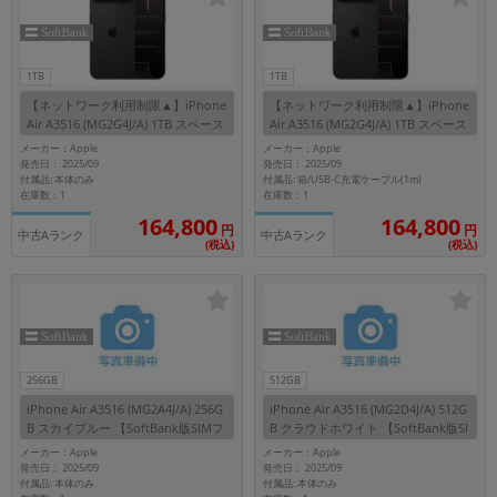
~
容量
1TB
1TB
【ネットワーク利用制限▲】iPhone
【ネットワーク利用制限▲】iPhone
~
Air A3516 (MG2G4J/A) 1TB スペース
Air A3516 (MG2G4J/A) 1TB スペース
ブラック 【SoftBank版SIMフリー】
ブラック 【SoftBank版SIMフリー】
メーカー：Apple
メーカー：Apple
発売日： 2025/09
発売日： 2025/09
モニタサイズ
付属品: 本体のみ
付属品: 箱/USB-C充電ケーブル(1m)
在庫数：1
在庫数：1
~
164,800
164,800
円
円
中古Aランク
中古Aランク
(税込)
(税込)
価格
円 ～
円
256GB
512GB
発売日
iPhone Air A3516 (MG2A4J/A) 256G
iPhone Air A3516 (MG2D4J/A) 512G
B スカイブルー 【SoftBank版SIMフ
B クラウドホワイト 【SoftBank版SI
月 から
年
リー】
Mフリー】
メーカー：Apple
メーカー：Apple
発売日： 2025/09
発売日： 2025/09
月 まで
年
付属品: 本体のみ
付属品: 本体のみ