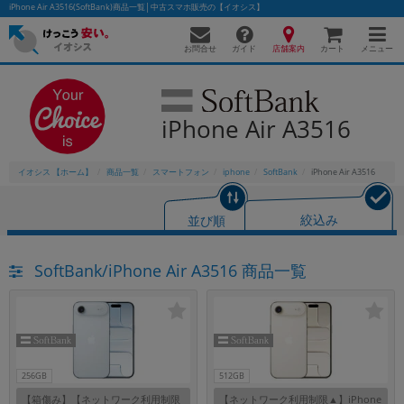
iPhone Air A3516(SoftBank)商品一覧│中古スマホ販売の【イオシス】
お問合せ
店舗案内
メニュー
ガイド
カート
iPhone Air A3516
かんたんパソコン検索に切り替える
イオシス 【ホーム】
商品一覧
スマートフォン
iphone
SoftBank
iPhone Air A3516
フリーワード
並び順
絞込み
除外ワード
SoftBank/iPhone Air A3516 商品一覧
人気の検索ワード：
Let's note
EliteBook
MacBook
カテゴリー
商品ジャンルの絞り込み
「スマートフォン」「タブレット」など
シリーズ
256GB
512GB
商品シリーズ名・ブランド名の絞り込み。
【箱傷み】【ネットワーク利用制限
【ネットワーク利用制限▲】iPhone
「iPhone」「Xperia」「Galaxy」など