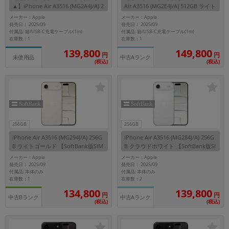
▲】iPhone Air A3516 (MG2A4J/A) 2
Air A3516 (MG2E4J/A) 512GB ライト
56GB スカイブルー 【SoftBank版SI
ゴールド 【SoftBank版SIMフリー】
メーカー：Apple
メーカー：Apple
メーカー
Mフリー】
発売日： 2025/09
発売日： 2025/09
製造、販売メーカーの絞り込み
付属品: 箱/USB-C充電ケーブル(1m)
付属品: 箱/USB-C充電ケーブル(1m)
「Apple」「SONY」「SHARP」など
在庫数：1
在庫数：1
139,800
149,800
円
円
機能・特徴
中古Aランク
未使用品
(税込)
(税込)
商品の搭載機能による絞り込み
「5G対応」「防水」「ワンセグ」など
ドライブ
ドライブの絞り込み
ランク
256GB
256GB
商品状態の絞り込み
iPhone Air A3516 (MG294J/A) 256G
iPhone Air A3516 (MG284J/A) 256G
「新品」「未使用」「中古」など
B ライトゴールド 【SoftBank版SIM
B クラウドホワイト 【SoftBank版SI
フリー】
Mフリー】
メーカー：Apple
メーカー：Apple
CPU
発売日： 2025/09
発売日： 2025/09
付属品: 本体のみ
付属品: 本体のみ
CPUの絞り込み
在庫数：1
在庫数：2
134,800
139,800
OS
円
円
中古Bランク
中古Aランク
(税込)
(税込)
OSの絞り込み
メモリ