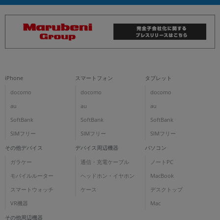
iPhone
スマートフォン
タブレット
docomo
docomo
docomo
au
au
au
SoftBank
SoftBank
SoftBank
SIMフリー
SIMフリー
SIMフリー
その他デバイス
デバイス周辺機器
パソコン
ガラケー
通信・充電ケーブル
ノートPC
モバイルルーター
ヘッドホン・イヤホン
MacBook
スマートウォッチ
ケース
デスクトップ
VR機器
Mac
その他周辺機器