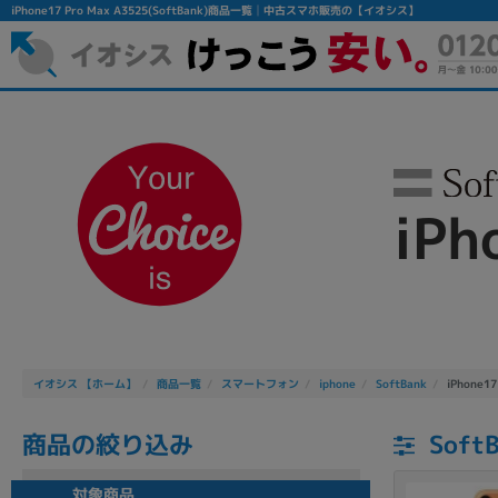
iPhone17 Pro Max A3525(SoftBank)商品一覧│中古スマホ販売の【イオシス】
iPh
フリーワード
除外ワード
人気の検索ワード：
Let's note
EliteBook
MacBook
イオシス 【ホーム】
商品一覧
スマートフォン
iphone
SoftBank
iPhone17
商品の絞り込み
Soft
シリーズ
対象商品