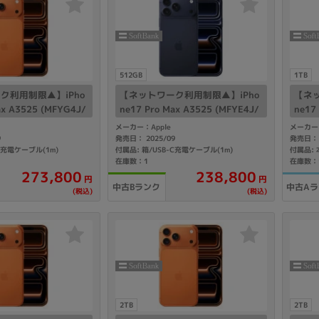
製造、販売メーカーの絞り込み
Pana
TOSHIBA
Apple
SONY
VAIO
Asus
HP
512GB
1TB
ク利用制限▲】iPho
【ネットワーク利用制限▲】iPho
【ネッ
ax A3525 (MFYG4J/
ne17 Pro Max A3525 (MFYE4J/
ne17
コズミックオレンジ 【So
A) 512GB ディープブルー 【Soft
A) 1
メーカー：Apple
メーカー：
ドライブ
IMフリー】
Bank版SIMフリー】
Mフ
9
発売日： 2025/09
発売日： 
ドライブの絞り込み
C充電ケーブル(1m)
付属品: 箱/USB-C充電ケーブル(1m)
付属品:
在庫数：1
在庫数：
DVD-マルチ
BD-ROM
BD−R
273,800
238,800
円
円
中古Bランク
中古A
(税込)
(税込)
DVDスーパーマルチ
その他
CPU
CPUの絞り込み
Apple M1
Apple M2
ンク
Cランク
Ryzen 9
2TB
2TB