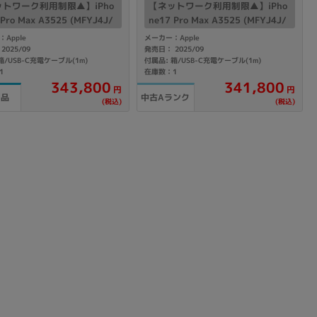
トワーク利用制限▲】iPho
【ネットワーク利用制限▲】iPho
の他
 Pro Max A3525 (MFYJ4J/
ne17 Pro Max A3525 (MFYJ4J/
TB シルバー 【SoftBank版SI
A) 2TB シルバー 【SoftBank版SI
Apple
メーカー：Apple
リー】
Mフリー】
2025/09
発売日： 2025/09
箱/USB-C充電ケーブル(1m)
付属品: 箱/USB-C充電ケーブル(1m)
1
在庫数：1
343,800
341,800
円
円
中古Aランク
用品
(税込)
(税込)
 から
 まで