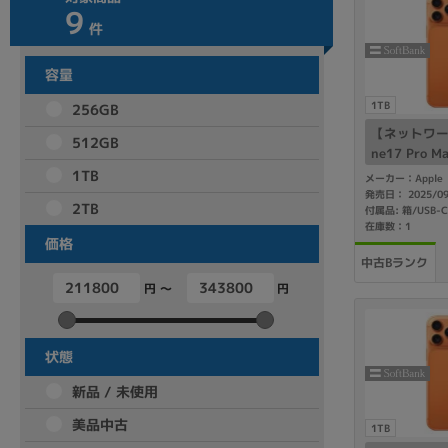
9
商品シリーズ名・ブランド名の絞り込み。
件
Let's note
dynabook
Thinkpad
LAVIE
FMV
容量
macbook
Inspiron
aspire
1TB
256GB
【ネットワー
512GB
ne17 Pro M
A) 1TB 
1TB
メーカー：Apple
機能・特徴
ftBank版S
発売日： 2025/0
2TB
商品の搭載機能による絞り込み
付属品: 箱/USB-
在庫数：1
Webカメラ内蔵
価格
中古Bランク
円 ～
円
状態
ランク
新品 / 未使用
商品状態の絞り込み
美品中古
新品/未使用
Aランク
Bラ
未使用
中古
新品
1TB