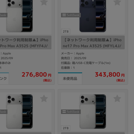
sonic
FUJITSU
Lenovo
2TB
トワーク利用制限▲】iPho
【ネットワーク利用制限▲】iPho
 Pro Max A3525 (MFYF4J/
ne17 Pro Max A3525 (MFYL4J/
TB シルバー 【SoftBank版SI
A) 2TB ディープブルー 【SoftBa
Apple
メーカー：Apple
リー】
nk版SIMフリー】
2025/09
発売日： 2025/09
 本体のみ
付属品: 箱/USB-C充電ケーブル(1m)
1
在庫数：1
DVD-ROM
DVD±RW
276,800
343,800
円
円
ランク
未使用品
(税込)
(税込)
Ryzen 7
Ryzen 5
Core i9
2TB