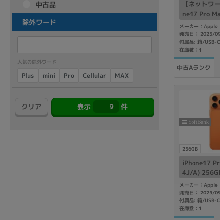
【ネットワー
中古品
アウトレット
ne17 Pro M
除外ワード
A) 1TB 
メーカー：Apple
ftBank版S
発売日： 2025/0
付属品: 箱/USB-
在庫数：1
OS
人気の除外ワード
中古Aランク
OSの絞り込み
Cellular
Plus
mini
Pro
MAX
Chr
Win 11
Win 10
MacOS
Win 7
Win 8
クリア
表示
9
件
容量
~
256GB
iPhone17 P
価格
4J/A) 25
円 ～
円
ジ 【SoftB
メーカー：Apple
発売日： 2025/0
付属品: 箱/USB-
在庫数：1