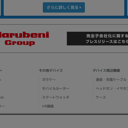
さらに詳しく見る
ト
その他デバイス
デバイス周辺機器
o
ガラケー
通信・充電ケーブル
モバイルルーター
ヘッドホン・イヤホ
ank
スマートウォッチ
ケース
リー
VR機器
ガイド