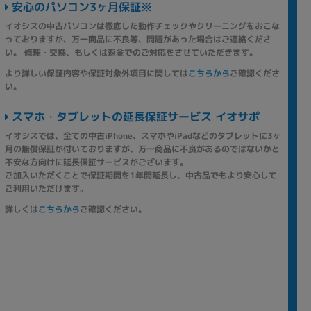
安心のパソコン3ヶ月保証※
イオシスの中古パソコンは徹底した動作チェックやクリーニングをおこな
っておりますが、万一商品に不良等、問題があった場合はご連絡くださ
い。 修理・交換、もしくは返金でのご対応をさせていただきます。
より詳しい保証内容や保証対象外項目に関しては
こちらから
ご確認くださ
い。
スマホ・タブレットの延長保証サービス イオサポ
イオシスでは、全ての中古iPhone、スマホやiPadなどのタブレットに3ヶ
月の無償保証が付いておりますが、万一商品に不良があるのではないかと
不安な方向けに延長保証サービスがございます。
ご加入いただくことで保証期間を1年間延長し、中古品でもより安心して
ご利用いただけます。
詳しくは
こちらから
ご確認ください。