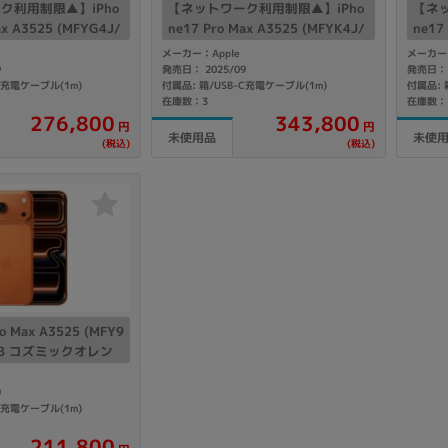
ク利用制限▲】iPho
【ネットワーク利用制限▲】iPho
【ネッ
Core i7
Core i5
Core i3
そ
ax A3525 (MFYG4J/
ne17 Pro Max A3525 (MFYK4J/
ne17
コズミックオレンジ 【So
A) 2TB コズミックオレンジ 【So
A) 2
メーカー：Apple
メーカー：
IMフリー】
ftBank版SIMフリー】
Mフ
9
発売日： 2025/09
発売日： 
C充電ケーブル(1m)
付属品: 箱/USB-C充電ケーブル(1m)
付属品: 
在庫数：3
在庫数：
メモリ
276,800
343,800
円
円
未使用品
未使
(税込)
(税込)
~
omeOS
その他
モニタサイズ
~
ro Max A3525 (MFY9
発売日
6GB コズミックオレン
月
年
ank版SIMフリー】
9
C充電ケーブル(1m)
月
年
211,800