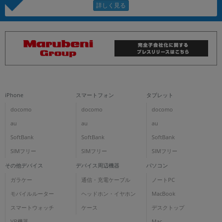
iPhone
スマートフォン
タブレット
docomo
docomo
docomo
au
au
au
SoftBank
SoftBank
SoftBank
SIMフリー
SIMフリー
SIMフリー
その他デバイス
デバイス周辺機器
パソコン
ガラケー
通信・充電ケーブル
ノートPC
モバイルルーター
ヘッドホン・イヤホン
MacBook
スマートウォッチ
ケース
デスクトップ
VR機器
Mac