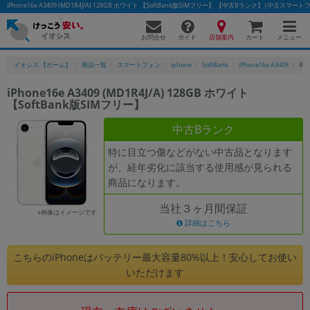
iPhone16e A3409 (MD1R4J/A) 128GB ホワイト 【SoftBank版SIMフリー】 【中古Bランク】|中古ス
お問合せ
店舗案内
メニュー
ガイド
カート
イオシス 【ホーム】
商品一覧
スマートフォン
iphone
SoftBank
iPhone16e A3409
iP
iPhone16e A3409 (MD1R4J/A) 128GB ホワイト
【SoftBank版SIMフリー】
かんたんパソコン検索に切り替える
中古Bランク
特に目立つ傷などがない中古品となります
フリーワード
が、経年劣化に該当する使用感が見られる
商品になります。
除外ワード
当社３ヶ月間保証
人気の検索ワード：
Let's note
EliteBook
MacBook
※画像はイメージです
詳細はこちら
カテゴリー
商品ジャンルの絞り込み
こちらのiPhoneはバッテリー最大容量80%以上！安心してお使い
「スマートフォン」「タブレット」など
いただけます
シリーズ
商品シリーズ名・ブランド名の絞り込み。