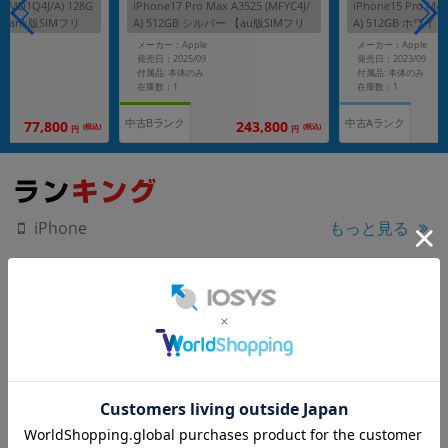
9 (MD1Q4J/A) 128G
iPhone17 Pro Max A3525 (MFYC4J/
iPhone15 Pro Max
tBank版SIMフリ
A) 512GB シルバー 【au版SIMフリ
A) 512GB ホワイ
ー】
tBank版SIMフリ
メーカー：Apple
メーカー：Apple
発売日：2025/09
発売日：2023/09
付属品: 本体のみ
付属品: 本体のみ
在庫数：1
在庫数：1
中古Bランク
中古Aランク
243,800
77,800
(税込)
(税込)
円
円
もっと見る
iPhone