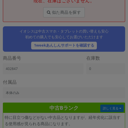
現在、在庫はございません。
「iPhone」「Xperia」「Galaxy」など
メーカー
似た商品を探す
製造、販売メーカーの絞り込み
「Apple」「SONY」「SHARP」など
イオシスは中古スマホ・タブレットの買い替えも安心
機能・特徴
初めての購入でも安心してお選びいただけます
商品の搭載機能による絞り込み
「5G対応」「防水」「ワンセグ」など
1weekあんしんサポートを確認する
ドライブ
商品番号
在庫数
ドライブの絞り込み
402847
0
ランク
商品状態の絞り込み
「新品」「未使用」「中古」など
付属品
CPU
本体のみ
CPUの絞り込み
中古Bランク
OS
詳しく見る
OSの絞り込み
特に目立つ傷などがない中古品となりますが、経年劣化に該当す
る使用感が見られる商品になります。
メモリ