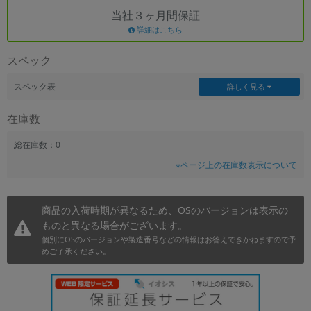
当社３ヶ月間保証
~
詳細はこちら
容量
スペック
~
スペック表
詳しく見る
モニタサイズ
在庫数
~
総在庫数：0
※ページ上の在庫数表示について
価格
円 ～
円
商品の入荷時期が異なるため、OSのバージョンは表示の
ものと異なる場合がございます。
個別にOSのバージョンや製造番号などの情報はお答えできかねますので予
発売日
めご了承ください。
月 から
年
月 まで
年