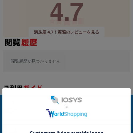
4.7
~
容量
~
満足度 4.7！実際のレビューを見る
モニタサイズ
~
閲覧履歴が見つかりません
価格
円 ～
円
お支払い方法
発売日
月 から
年
発送について
月 まで
年