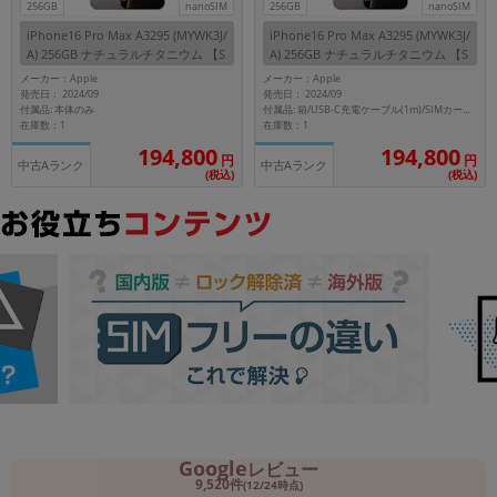
256GB
nanoSIM
256GB
nanoSIM
iPhone16 Pro Max A3295 (MYWK3J/
iPhone16 Pro Max A3295 (MYWK3J/
メーカー
A) 256GB ナチュラルチタニウム 【S
A) 256GB ナチュラルチタニウム 【S
製造、販売メーカーの絞り込み
oftBank版SIMフリー】
oftBank版SIMフリー】
メーカー：Apple
メーカー：Apple
「Apple」「SONY」「SHARP」など
発売日： 2024/09
発売日： 2024/09
付属品: 本体のみ
付属品: 箱/USB-C充電ケーブル(1m)/SIMカードツール
機能・特徴
在庫数：1
在庫数：1
商品の搭載機能による絞り込み
194,800
194,800
円
円
「5G対応」「防水」「ワンセグ」など
中古Aランク
中古Aランク
(税込)
(税込)
ドライブ
ドライブの絞り込み
ランク
商品状態の絞り込み
「新品」「未使用」「中古」など
CPU
CPUの絞り込み
OS
OSの絞り込み
Google
レビュー
メモリ
9,520件
(12/24時点)