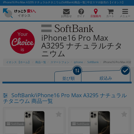
iPhone16 Pro Max A3295 ナチュラルチタニウム(SoftBank)商品一覧│中古スマホ販売の【イオシス】
お問合せ
店舗案内
メニュー
ガイド
カート
iPhone16 Pro Max
A3295 ナチュラルチタ
かんたんパソコン検索に切り替える
ニウム
イオシス 【ホーム】
商品一覧
スマートフォン
iphone
SoftBank
iPhone16 Pro Max 
フリーワード
並び順
絞込み
除外ワード
人気の検索ワード：
Let's note
EliteBook
MacBook
SoftBank/iPhone16 Pro Max A3295 ナチュラル
チタニウム 商品一覧
カテゴリー
商品ジャンルの絞り込み
「スマートフォン」「タブレット」など
シリーズ
商品シリーズ名・ブランド名の絞り込み。
「iPhone」「Xperia」「Galaxy」など