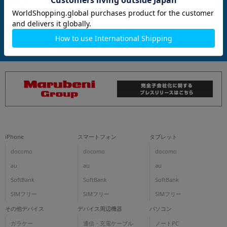
各項目のチェックボックスは「or検索」となります。
ただし機能別のみ「and検索」となります。
商品について
iPhone
スマートフォン
タブレット
docomo
docomo
docomo
au
au
au
SoftBank
SoftBank
SoftBank
SIMフリー
SIMフリー
SIMフリー
その他デバイス
デバイス周辺機器
パソコン
ガラケー
通信・充電ケーブル
ノートPC