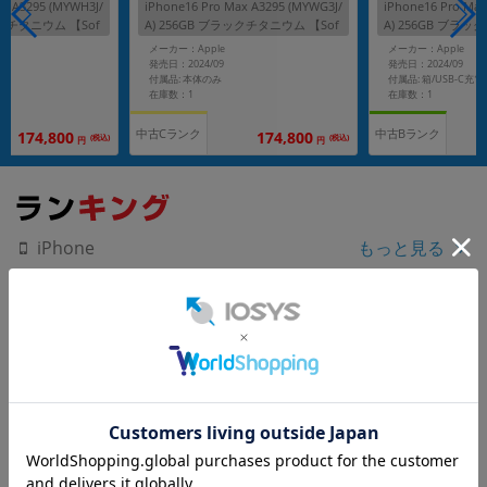
ax A3295 (MYWH3J/
iPhone16 Pro Max A3295 (MYWG3J/
iPhone16 Pro Max
イトチタニウム 【Sof
A) 256GB ブラックチタニウム 【Sof
A) 256GB ブラッ
リー】
tBank版SIMフリー】
tBank版SIMフリ
メーカー：Apple
メーカー：Apple
発売日：2024/09
発売日：2024/09
付属品: 本体のみ
在庫数：1
在庫数：1
中古Cランク
中古Bランク
174,800
174,800
(税込)
(税込)
円
円
もっと見る
iPhone