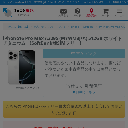
iPhone16 Pro Max A3295 (MYWM3J/A) 512GB ホワイトチタニウム 【SoftBank版SIMフリー】 
お問合せ
店舗案内
メニュー
ガイド
カート
イオシス 【ホーム】
商品一覧
スマートフォン
iphone
SoftBank
iPhone16 Pro Max A3295
iPhone16 Pro Max A3295 (MYWM3J/A) 512GB ホワイト
チタニウム 【SoftBank版SIMフリー】
かんたんパソコン検索に切り替える
中古Aランク
使用感の少ない中古品になります。傷など
フリーワード
が少ないため中古商品の中では美品となっ
ております。
除外ワード
当社３ヶ月間保証
人気の検索ワード：
Let's note
EliteBook
MacBook
※画像はイメージです
詳細はこちら
カテゴリー
商品ジャンルの絞り込み
こちらのiPhoneはバッテリー最大容量80%以上！安心してお使い
「スマートフォン」「タブレット」など
いただけます
シリーズ
商品シリーズ名・ブランド名の絞り込み。