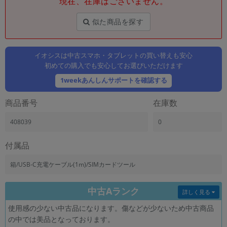
現在、在庫はございません。
「iPhone」「Xperia」「Galaxy」など
メーカー
似た商品を探す
製造、販売メーカーの絞り込み
「Apple」「SONY」「SHARP」など
イオシスは中古スマホ・タブレットの買い替えも安心
機能・特徴
初めての購入でも安心してお選びいただけます
商品の搭載機能による絞り込み
「5G対応」「防水」「ワンセグ」など
1weekあんしんサポートを確認する
ドライブ
商品番号
在庫数
ドライブの絞り込み
408039
0
ランク
商品状態の絞り込み
「新品」「未使用」「中古」など
付属品
CPU
箱/USB-C充電ケーブル(1m)/SIMカードツール
CPUの絞り込み
中古Aランク
OS
詳しく見る
OSの絞り込み
使用感の少ない中古品になります。傷などが少ないため中古商品
の中では美品となっております。
メモリ