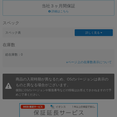
当社３ヶ月間保証
~
詳細はこちら
容量
スペック
~
スペック表
詳しく見る
モニタサイズ
在庫数
~
総在庫数：0
※ページ上の在庫数表示について
価格
円 ～
円
商品の入荷時期が異なるため、OSのバージョンは表示の
ものと異なる場合がございます。
個別にOSのバージョンや製造番号などの情報はお答えできかねますので予
発売日
めご了承ください。
月 から
年
月 まで
年