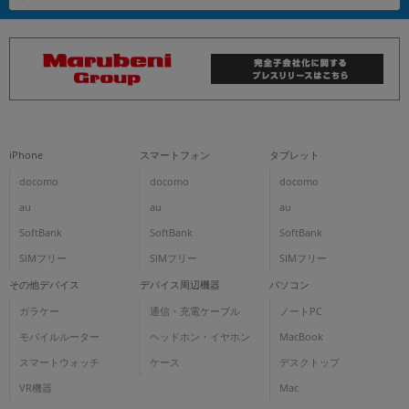
iPhone
スマートフォン
タブレット
docomo
docomo
docomo
au
au
au
SoftBank
SoftBank
SoftBank
SIMフリー
SIMフリー
SIMフリー
その他デバイス
デバイス周辺機器
パソコン
ガラケー
通信・充電ケーブル
ノートPC
モバイルルーター
ヘッドホン・イヤホン
MacBook
スマートウォッチ
ケース
デスクトップ
VR機器
Mac