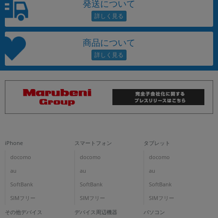
発送について
商品について
iPhone
スマートフォン
タブレット
docomo
docomo
docomo
au
au
au
SoftBank
SoftBank
SoftBank
SIMフリー
SIMフリー
SIMフリー
その他デバイス
デバイス周辺機器
パソコン