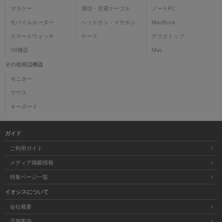
ガラケー
通信・充電ケーブル
ノートPC
モバイルルーター
ヘッドホン・イヤホン
MacBook
スマートウォッチ
ケース
デスクトップ
VR機器
Mac
その他周辺機器
モニター
マウス
キーボード
ガイド
ご利用ガイド
メディア掲載情報
特集ページ一覧
イオシスについて
会社概要
店舗案内