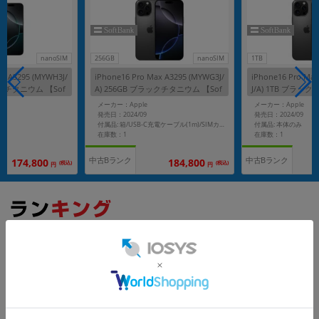
nanoSIM
256GB
nanoSIM
1TB
ax A3295 (MYWH3J/
iPhone16 Pro Max A3295 (MYWG3J/
iPhone16 Pro Ma
イトチタニウム 【Sof
A) 256GB ブラックチタニウム 【Sof
J/A) 1TB ブラッ
リー】
tBank版SIMフリー】
Bank版SIMフリー
メーカー：Apple
メーカー：Apple
発売日：2024/09
発売日：2024/09
付属品: 本体のみ
付属品: 箱/USB-C充電ケーブル(1m)/SIMカードツール
在庫数：1
在庫数：1
中古Bランク
中古Bランク
174,800
184,800
(税込)
(税込)
円
円
もっと見る
iPhone