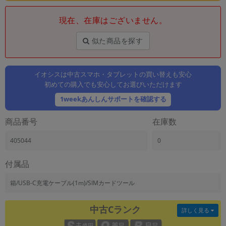
「iPhone」「Xperia」「Galaxy」など
現在、在庫はございません。
メーカー
製造、販売メーカーの絞り込み
「Apple」「SONY」「SHARP」など
似た商品を探す
機能・特徴
商品の搭載機能による絞り込み
イオシスは中古スマホ・タブレットの買い替えも安心
「5G対応」「防水」「ワンセグ」など
初めての購入でも安心してお選びいただけます
ドライブ
1weekあんしんサポートを確認する
ドライブの絞り込み
商品番号
在庫数
ランク
商品状態の絞り込み
405044
0
「新品」「未使用」「中古」など
CPU
付属品
CPUの絞り込み
箱/USB-C充電ケーブル(1m)/SIMカードツール
OS
OSの絞り込み
中古Cランク
詳しく見る
メモリ