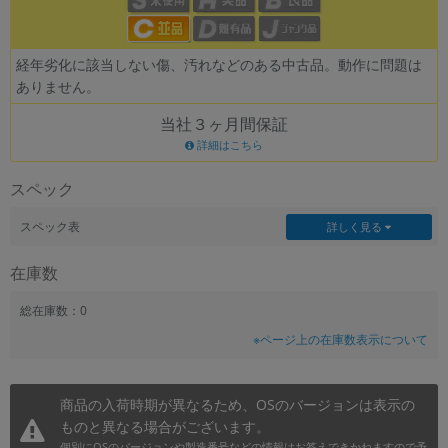
~
経年劣化に該当しない傷、汚れなどのある中古品。動作に問題は
容量
ありません。
~
当社３ヶ月間保証
詳細はこちら
モニタサイズ
スペック
~
スペック表
詳しく見る
価格
在庫数
円 ～
円
総在庫数：0
※ページ上の在庫数表示について
発売日
月 から
年
商品の入荷時期が異なるため、OSのバージョンは表示の
ものと異なる場合がございます。
月 まで
年
個別にOSのバージョンや製造番号などの情報はお答えできかねますので予