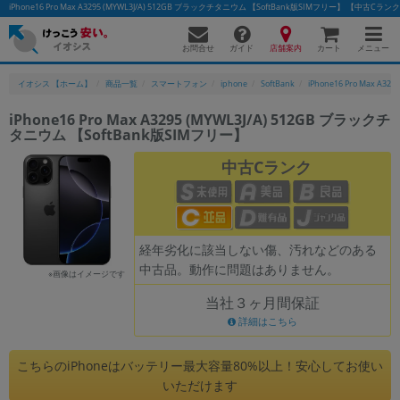
iPhone16 Pro Max A3295 (MYWL3J/A) 512GB ブラックチタニウム 【SoftBank版SIMフリー】 
お問合せ
店舗案内
メニュー
ガイド
カート
イオシス 【ホーム】
商品一覧
スマートフォン
iphone
SoftBank
iPhone16 Pro Max A3295
iPhone16 Pro Max A3295 (MYWL3J/A) 512GB ブラックチ
タニウム 【SoftBank版SIMフリー】
かんたんパソコン検索に切り替える
中古Cランク
フリーワード
除外ワード
経年劣化に該当しない傷、汚れなどのある
中古品。動作に問題はありません。
人気の検索ワード：
Let's note
EliteBook
MacBook
※画像はイメージです
当社３ヶ月間保証
カテゴリー
詳細はこちら
商品ジャンルの絞り込み
「スマートフォン」「タブレット」など
こちらのiPhoneはバッテリー最大容量80%以上！安心してお使い
シリーズ
いただけます
商品シリーズ名・ブランド名の絞り込み。